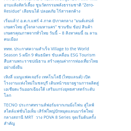
อาบแห้งสัตว์เลี้ยง ชูนวัตกรรมพลังธรรมชาติ “Zero-
Residue” เลียขนได้ ปลอดภัย ไร้สารตกค้าง
เริ่มแล้ว! อ.ต.ก.แฟร์ 4 ภาค @ภาคกลาง “มนต์เสน่ห์
เกษตรไทย สู่ใจกลางมหานคร” ชวนชิม ช้อป สินค้า
เกษตรคุณภาพจากทั่วไทย วันนี้ – 8 สิงหาคมนี้ ณ ลาน
คนเมือง
ททท. ประกาศความสำเร็จ Village to the World
Season 5 ผนึก 9 พันธมิตร ขับเคลื่อน ESG Tourism
สืบสานพระราชปณิธาน สร้างคุณค่าการท่องเที่ยวไทย
อย่างยั่งยืน
เหิงลี่ แมนูแฟคเจอริ่ง เทคโนโลยี (ไทยแลนด์) เปิด
โรงงานแห่งใหม่ในชลบุรี เดินหน้าขยายฐานการผลิตสู่
เอเชียตะวันออกเฉียงใต้ เสริมแกร่งยุทธศาสตร์ระดับ
โลก
TECNO ประกาศทรานส์ฟอร์มจากเกมมิ่งโฟน สู่ไลฟ์
สไตล์แฟชั่นไอเท็ม เสิร์ฟใหญ่ปักหมุดแลนมาร์คใหม่
กลางสถานี MRT วาง POVA 8 Series จุดเริ่มต้นครั้ง
สำคัญ