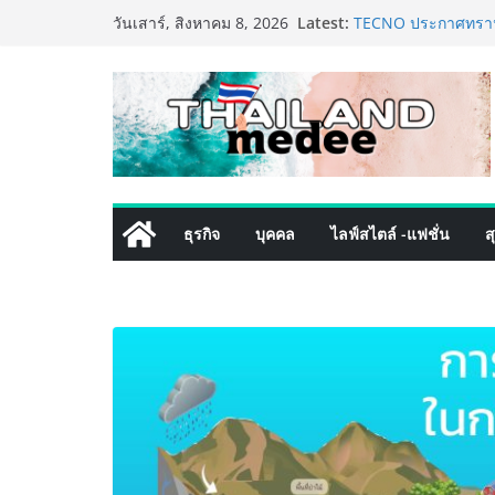
Skip
Latest:
TECNO ประกาศทรานส์
วันเสาร์, สิงหาคม 8, 2026
to
เท็ม เสิร์ฟใหญ่ปัก
8 Series จุดเริ่มต้นค
content
PIPPER STANDARD® 
เลี้ยง ชูนวัตกรรมพล
ปลอดภัย ไร้สารตกค้
เริ่มแล้ว! อ.ต.ก.แฟร
ใจกลางมหานคร” ชวนช
ไทย วันนี้ – 8 สิงหา
ททท. ประกาศความสำเ
ธุรกิจ
บุคคล
ไลฟ์สไตล์ -แฟชั่น
ส
พันธมิตร ขับเคลื่อ
คุณค่าการท่องเที่ยวไท
เหิงลี่ แมนูแฟคเจอริ
ในชลบุรี เดินหน้าขย
เสริมแกร่งยุทธศาสต