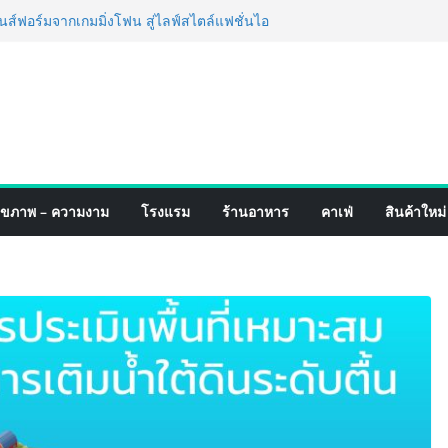
ฟอร์มจากเกมมิ่งโฟน สู่ไลฟ์สไตล์แฟชั่นไอ
หมุดแลนมาร์คใหม่กลางสถานี MRT วาง POVA
รั้งสำคัญ
เปิดตัวแชมพูอาบน้ำ และ โฟมอาบแห้งสัตว์
ังธรรมชาติ “Zero-Residue” เลียขนได้
าง
์ 4 ภาค @ภาคกลาง “มนต์เสน่ห์เกษตรไทย สู่
ิม ช้อป สินค้าเกษตรคุณภาพจากทั่ว
คมนี้ ณ ลานคนเมือง
ร็จ Village to the World Season 5 ผนึก 9
ุขภาพ – ความงาม
โรงแรม
ร้านอาหาร
คาเฟ่
สินค้าใหม่
น ESG Tourism สืบสานพระราชปณิธาน สร้าง
ยอย่างยั่งยืน
่ง เทคโนโลยี (ไทยแลนด์) เปิดโรงงานแห่งใหม่
ายฐานการผลิตสู่เอเชียตะวันออกเฉียงใต้
ร์ระดับโลก