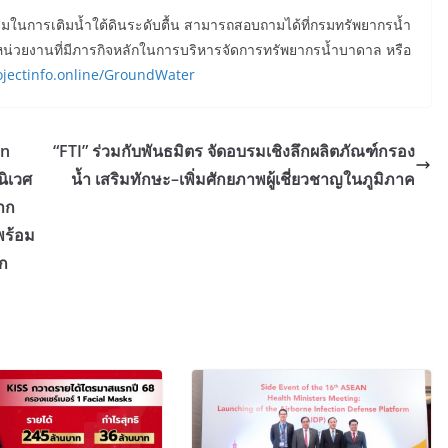
ะสมในการเติมน้ำใต้ดินระดับตื้น สามารถสอบถามได้ที่กรมทรัพยากรน้ำ
่วยงานที่มีภารกิจหลักในการบริหารจัดการทรัพยากรน้ำบาดาล หรือ
rojectinfo.online/GroundWater
en
“FTI” ร่วมกับพันธมิตร จัดอบรมเชิงลึกผลิตภัณฑ์กรอง
ิเวศ
น้ำ เสริมทักษะ–เพิ่มศักยภาพผู้เชี่ยวชาญในภูมิภาค
จาก
พร้อม
ลก