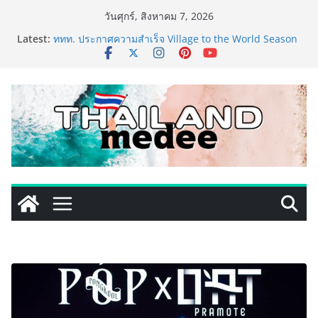
Skip
วันศุกร์, สิงหาคม 7, 2026
to
Latest:
ททท. ประกาศความสำเร็จ Village to the World Season
content
5 ผนึก 9 พันธมิตร ขับเคลื่อน ESG Tourism สืบสานพระ
ราชปณิธาน สร้างคุณค่าการท่องเที่ยวไทยอย่างยั่งยืน
เหิงลี่ แมนูแฟคเจอริ่ง เทคโนโลยี (ไทยแลนด์) เปิดโรงงาน
แห่งใหม่ในชลบุรี เดินหน้าขยายฐานการผลิตสู่เอเชียตะวัน
ออกเฉียงใต้ เสริมแกร่งยุทธศาสตร์ระดับโลก
TECNO ประกาศทรานส์ฟอร์มจากเกมมิ่งโฟน สู่ไลฟ์สไตล์
แฟชั่นไอเท็ม เสิร์ฟใหญ่ปักหมุดแลนมาร์คใหม่กลางสถานี
MRT วาง POVA 8 Series จุดเริ่มต้นครั้งสำคัญ
PIPPER STANDARD® เปิดตัวแชมพูอาบน้ำ และ โฟมอาบ
แห้งสัตว์เลี้ยง ชูนวัตกรรมพลังธรรมชาติ “Zero-Residue”
เลียขนได้ ปลอดภัย ไร้สารตกค้าง
เริ่มแล้ว! อ.ต.ก.แฟร์ 4 ภาค @ภาคกลาง “มนต์เสน่ห์เกษตร
ไทย สู่ใจกลางมหานคร” ชวนชิม ช้อป สินค้าเกษตร
คุณภาพจากทั่วไทย วันนี้ – 8 สิงหาคมนี้ ณ ลานคนเมือง