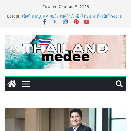
Skip
วันเสาร์, สิงหาคม 8, 2026
to
Latest:
เหิงลี่ แมนูแฟคเจอริ่ง เทคโนโลยี (ไทยแลนด์) เปิดโรงงาน
content
แห่งใหม่ในชลบุรี เดินหน้าขยายฐานการผลิตสู่เอเชียตะวัน
ออกเฉียงใต้ เสริมแกร่งยุทธศาสตร์ระดับโลก
LORDNINE จัดศึกคนดังสายเกม ไทย ปะทะ ฟิลิปปินส์ ใน
“Rise of the Tenth Lord” เปิดสงครามกิลด์ข้ามประเทศ
ฉลองเซิร์ฟเวอร์ใหม่ เฮเลนา
PIPPER STANDARD® เปิดตัวแชมพูอาบน้ำ และ โฟมอาบ
แห้งสัตว์เลี้ยง ชูนวัตกรรมพลังธรรมชาติ “Zero-Residue”
เลียขนได้ ปลอดภัย ไร้สารตกค้าง
เริ่มแล้ว! อ.ต.ก.แฟร์ 4 ภาค @ภาคกลาง “มนต์เสน่ห์เกษตร
ไทย สู่ใจกลางมหานคร” ชวนชิม ช้อป สินค้าเกษตร
คุณภาพจากทั่วไทย วันนี้ – 8 สิงหาคมนี้ ณ ลานคนเมือง
ททท. ประกาศความสำเร็จ Village to the World Season
5 ผนึก 9 พันธมิตร ขับเคลื่อน ESG Tourism สืบสานพระ
ราชปณิธาน สร้างคุณค่าการท่องเที่ยวไทยอย่างยั่งยืน