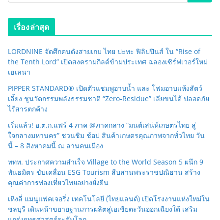
เรื่องล่าสุด
LORDNINE จัดศึกคนดังสายเกม ไทย ปะทะ ฟิลิปปินส์ ใน “Rise of
the Tenth Lord” เปิดสงครามกิลด์ข้ามประเทศ ฉลองเซิร์ฟเวอร์ใหม่
เฮเลนา
PIPPER STANDARD® เปิดตัวแชมพูอาบน้ำ และ โฟมอาบแห้งสัตว์
เลี้ยง ชูนวัตกรรมพลังธรรมชาติ “Zero-Residue” เลียขนได้ ปลอดภัย
ไร้สารตกค้าง
เริ่มแล้ว! อ.ต.ก.แฟร์ 4 ภาค @ภาคกลาง “มนต์เสน่ห์เกษตรไทย สู่
ใจกลางมหานคร” ชวนชิม ช้อป สินค้าเกษตรคุณภาพจากทั่วไทย วัน
นี้ – 8 สิงหาคมนี้ ณ ลานคนเมือง
ททท. ประกาศความสำเร็จ Village to the World Season 5 ผนึก 9
พันธมิตร ขับเคลื่อน ESG Tourism สืบสานพระราชปณิธาน สร้าง
คุณค่าการท่องเที่ยวไทยอย่างยั่งยืน
เหิงลี่ แมนูแฟคเจอริ่ง เทคโนโลยี (ไทยแลนด์) เปิดโรงงานแห่งใหม่ใน
ชลบุรี เดินหน้าขยายฐานการผลิตสู่เอเชียตะวันออกเฉียงใต้ เสริม
แกร่งยุทธศาสตร์ระดับโลก