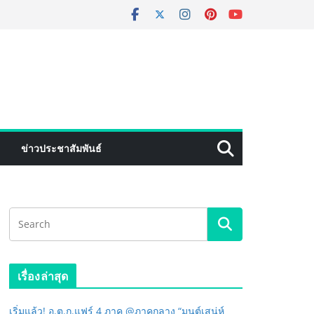
ข่าวประชาสัมพันธ์
เรื่องล่าสุด
เริ่มแล้ว! อ.ต.ก.แฟร์ 4 ภาค @ภาคกลาง “มนต์เสน่ห์