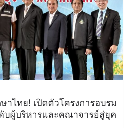
กษาไทย! เปิดตัวโครงการอบรม
บผู้บริหารและคณาจารย์สู่ยุค