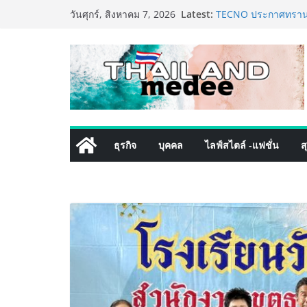
Skip
Latest:
เหิงลี่ แมนูแฟคเจอริ
วันศุกร์, สิงหาคม 7, 2026
to
ในชลบุรี เดินหน้าขยา
เสริมแกร่งยุทธศาสตร
content
TECNO ประกาศทรานส์ฟ
เท็ม เสิร์ฟใหญ่ปักห
8 Series จุดเริ่มต้นคร
ครั้งแรกของอุตสาหกร
เดิร์นเทรดชั้นนำ นำ
โปรแกรมดูแลคุณภาพฟ
ลูกค้าด้วยผลิตภัณฑ์
ธุรกิจ
บุคคล
ไลฟ์สไตล์ -แฟชั่น
ส
เริ่มแล้ว! อ.ต.ก.แฟร
ใจกลางมหานคร” ชวนช
ไทย วันนี้ – 8 สิงหาค
ททท. ประกาศความสำเร
พันธมิตร ขับเคลื่อน
คุณค่าการท่องเที่ยวไทย