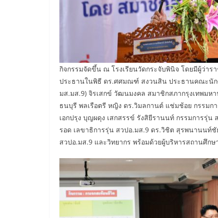
กิจกรรมจัดขึ้น ณ โรงเรียนวัดกระจับพินิจ โดยมีผู้ว
ประธานในพิธี ดร.ศศมณฑ์ สงวนสิน ประธานคณะนักศึกษ
มส.มส.9) จิรเสกข์ วัฒนมงคล สมาชิกสภากรุงเทพมหาน
ธนบุรี พลเรือตรี หญิง ดร.วิมลกานต์ แช่มช้อย กรรม
เอกปรุง บุญผดุง เสกสรรข์ รังสิยีรานนท์ กรรมการรุ่น ส
รอด เลขาธิการรุ่น สวปอ.มส.9 ดร.วิชิต สุรพนานนท์ชัย
สวปอ.มส.9 และวิทยากร พร้อมด้วยผู้บริหารสถานศึกษา