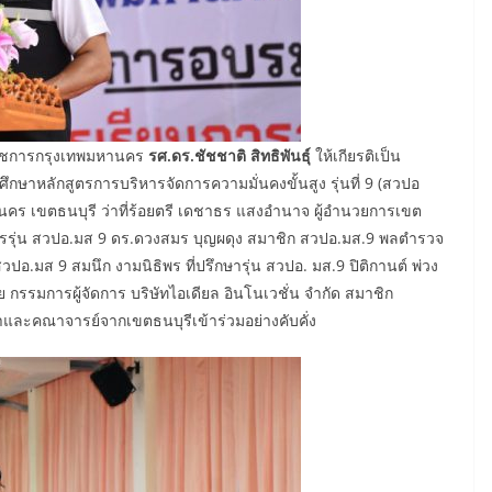
่าราชการกรุงเทพมหานคร
รศ.ดร.ชัชชาติ สิทธิพันธุ์
ให้เกียรติเป็น
าหลักสูตรการบริหารจัดการความมั่นคงขั้นสูง รุ่นที่ 9 (สวปอ
คร เขตธนบุรี ว่าที่ร้อยตรี เดชาธร แสงอำนาจ ผู้อำนวยการเขต
การรุ่น สวปอ.มส 9 ดร.ดวงสมร บุญผดุง สมาชิก สวปอ.มส.9 พลตำรวจ
วปอ.มส 9 สมนึก งามนิธิพร ที่ปรึกษารุ่น สวปอ. มส.9 ปิติกานต์ พ่วง
 กรรมการผู้จัดการ บริษัทไอเดียล อินโนเวชั่น จำกัด สมาชิก
และคณาจารย์จากเขตธนบุรีเข้าร่วมอย่างคับคั่ง