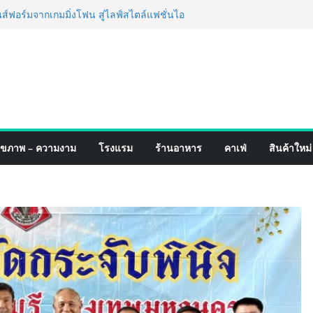
่ง เทคโนโลยี (ไทยแลนด์) เปิดโรงงานแห่งใหม่
ยฐานการผลิตสู่เอเชียตะวันออกเฉียงใต้
์ระดับโลก
อร์มจากเกมมิ่งโฟน สู่ไลฟ์สไตล์แฟชั่นไอ
มุดแลนมาร์คใหม่กลางสถานี MRT วาง POVA
ั้งสำคัญ
รมสีไทย นิปปอนเพนต์ผนึก 6 พันธมิตรโม
ร่องเปิดตัว “NIPPON PAINT WORRY FREE”
ิล์มสีหลังการขาย ยกระดับความมั่นใจ
คุณภาพและบริการหลังการขายที่ครบวงจร
ุขภาพ – ความงาม
โรงแรม
ร้านอาหาร
คาเฟ่
สินค้าใหม่
์ 4 ภาค @ภาคกลาง “มนต์เสน่ห์เกษตรไทย สู่
ิม ช้อป สินค้าเกษตรคุณภาพจากทั่ว
มนี้ ณ ลานคนเมือง
็จ Village to the World Season 5 ผนึก 9
 ESG Tourism สืบสานพระราชปณิธาน สร้าง
อย่างยั่งยืน