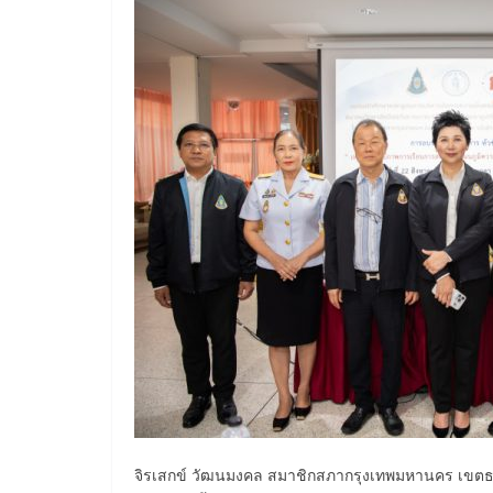
จิรเสกข์ วัฒนมงคล สมาชิกสภากรุงเทพมหานคร เขตธนบุรี ก