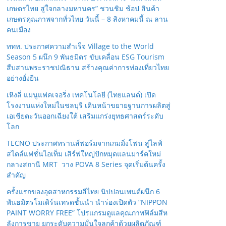
เกษตรไทย สู่ใจกลางมหานคร” ชวนชิม ช้อป สินค้า
เกษตรคุณภาพจากทั่วไทย วันนี้ – 8 สิงหาคมนี้ ณ ลาน
คนเมือง
ททท. ประกาศความสำเร็จ Village to the World
Season 5 ผนึก 9 พันธมิตร ขับเคลื่อน ESG Tourism
สืบสานพระราชปณิธาน สร้างคุณค่าการท่องเที่ยวไทย
อย่างยั่งยืน
เหิงลี่ แมนูแฟคเจอริ่ง เทคโนโลยี (ไทยแลนด์) เปิด
โรงงานแห่งใหม่ในชลบุรี เดินหน้าขยายฐานการผลิตสู่
เอเชียตะวันออกเฉียงใต้ เสริมแกร่งยุทธศาสตร์ระดับ
โลก
TECNO ประกาศทรานส์ฟอร์มจากเกมมิ่งโฟน สู่ไลฟ์
สไตล์แฟชั่นไอเท็ม เสิร์ฟใหญ่ปักหมุดแลนมาร์คใหม่
กลางสถานี MRT วาง POVA 8 Series จุดเริ่มต้นครั้ง
สำคัญ
ครั้งแรกของอุตสาหกรรมสีไทย นิปปอนเพนต์ผนึก 6
พันธมิตรโมเดิร์นเทรดชั้นนำ นำร่องเปิดตัว “NIPPON
PAINT WORRY FREE” โปรแกรมดูแลคุณภาพฟิล์มสีห
ลังการขาย ยกระดับความมั่นใจลูกค้าด้วยผลิตภัณฑ์