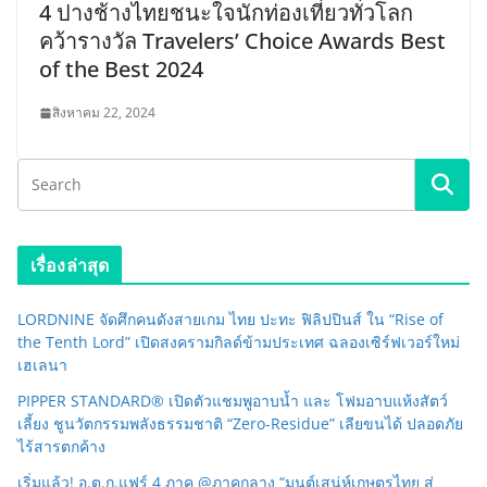
4 ปางช้างไทยชนะใจนักท่องเที่ยวทั่วโลก
คว้ารางวัล Travelers’ Choice Awards Best
of the Best 2024
สิงหาคม 22, 2024
เรื่องล่าสุด
LORDNINE จัดศึกคนดังสายเกม ไทย ปะทะ ฟิลิปปินส์ ใน “Rise of
the Tenth Lord” เปิดสงครามกิลด์ข้ามประเทศ ฉลองเซิร์ฟเวอร์ใหม่
เฮเลนา
PIPPER STANDARD® เปิดตัวแชมพูอาบน้ำ และ โฟมอาบแห้งสัตว์
เลี้ยง ชูนวัตกรรมพลังธรรมชาติ “Zero-Residue” เลียขนได้ ปลอดภัย
ไร้สารตกค้าง
เริ่มแล้ว! อ.ต.ก.แฟร์ 4 ภาค @ภาคกลาง “มนต์เสน่ห์เกษตรไทย สู่