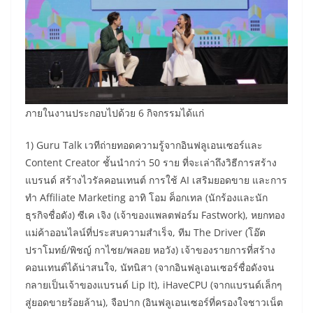
ภายในงานประกอบไปด้วย 6 กิจกรรมได้แก่
1) Guru Talk เวทีถ่ายทอดความรู้จากอินฟลูเอนเซอร์และ
Content Creator ชั้นนำกว่า 50 ราย ที่จะเล่าถึงวิธีการสร้าง
แบรนด์ สร้างไวรัลคอนเทนต์ การใช้ AI เสริมยอดขาย และการ
ทำ Affiliate Marketing อาทิ โอม ค็อกเทล (นักร้องและนัก
ธุรกิจชื่อดัง) ซีเค เจิง (เจ้าของแพลตฟอร์ม Fastwork), หยกทอง
แม่ค้าออนไลน์ที่ประสบความสำเร็จ, ทีม The Driver (โอ๊ต
ปราโมทย์/พิชญ์ กาไชย/พลอย หอวัง) เจ้าของรายการที่สร้าง
คอนเทนต์ได้น่าสนใจ, นัทนิสา (จากอินฟลูเอนเซอร์ชื่อดังจน
กลายเป็นเจ้าของแบรนด์ Lip It), iHaveCPU (จากแบรนด์เล็กๆ
สู่ยอดขายร้อยล้าน), จือปาก (อินฟลูเอนเซอร์ที่ครองใจชาวเน็ต