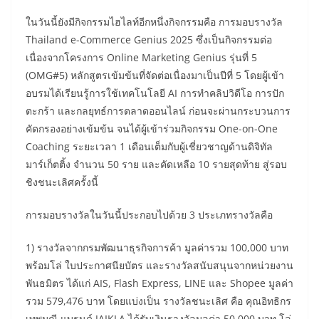
ในวันนี้ยังมีกิจกรรมไฮไลท์อีกหนึ่งกิจกรรมคือ การมอบรางวัล
Thailand e-Commerce Genius 2025 ซึ่งเป็นกิจกรรมต่อ
เนื่องจากโครงการ Online Marketing Genius รุ่นที่ 5
(OMG#5) หลักสูตรเข้มข้นที่จัดต่อเนื่องมาเป็นปีที่ 5 โดยผู้เข้า
อบรมได้เรียนรู้การใช้เทคโนโลยี AI การทำคลิปวิดีโอ การปัก
ตะกร้า และกลยุทธ์การตลาดออนไลน์ ก่อนจะผ่านกระบวนการ
คัดกรองอย่างเข้มข้น จนได้ผู้เข้าร่วมกิจกรรม One-on-One
Coaching ระยะเวลา 1 เดือนเต็มกับผู้เชี่ยวชาญด้านดิจิทัล
มาร์เก็ตติ้ง จำนวน 50 ราย และคัดเหลือ 10 รายสุดท้าย สู่รอบ
ชิงชนะเลิศครั้งนี้
การมอบรางวัลในวันนี้ประกอบไปด้วย 3 ประเภทรางวัลคือ
1) รางวัลจากกรมพัฒนาธุรกิจการค้า มูลค่ารวม 100,000 บาท
พร้อมโล่ ใบประกาศนียบัตร และรางวัลสนับสนุนจากหน่วยงาน
พันธมิตร ได้แก่ AIS, Flash Express, LINE และ Shopee มูลค่า
รวม 579,476 บาท โดยแบ่งเป็น รางวัลชนะเลิศ คือ คุณอิทธิกร
เทพมณี แบรนด์ JAIKLA ได้รับเงินรางวัลมูลค่า 50,000 บาท โล่