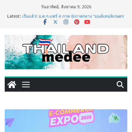
Skip
วันอาทิตย์, สิงหาคม 9, 2026
to
Latest:
เริ่มแล้ว! อ.ต.ก.แฟร์ 4 ภาค @ภาคกลาง “มนต์เสน่ห์เกษตร
content
ไทย สู่ใจกลางมหานคร” ชวนชิม ช้อป สินค้าเกษตร
คุณภาพจากทั่วไทย วันนี้ – 8 สิงหาคมนี้ ณ ลานคนเมือง
ททท. ประกาศความสำเร็จ Village to the World Season
5 ผนึก 9 พันธมิตร ขับเคลื่อน ESG Tourism สืบสานพระ
ราชปณิธาน สร้างคุณค่าการท่องเที่ยวไทยอย่างยั่งยืน
เหิงลี่ แมนูแฟคเจอริ่ง เทคโนโลยี (ไทยแลนด์) เปิดโรงงาน
แห่งใหม่ในชลบุรี เดินหน้าขยายฐานการผลิตสู่เอเชียตะวัน
ออกเฉียงใต้ เสริมแกร่งยุทธศาสตร์ระดับโลก
LORDNINE จัดศึกคนดังสายเกม ไทย ปะทะ ฟิลิปปินส์ ใน
“Rise of the Tenth Lord” เปิดสงครามกิลด์ข้ามประเทศ
ฉลองเซิร์ฟเวอร์ใหม่ เฮเลนา
PIPPER STANDARD® เปิดตัวแชมพูอาบน้ำ และ โฟมอาบ
แห้งสัตว์เลี้ยง ชูนวัตกรรมพลังธรรมชาติ “Zero-Residue”
เลียขนได้ ปลอดภัย ไร้สารตกค้าง