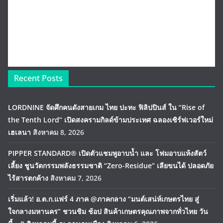
Recent Posts
LORDNINE จัดศึกคนดังสายเกม ไทย ปะทะ ฟิลิปปินส์ ใน “Rise of
the Tenth Lord” เปิดสงครามกิลด์ข้ามประเทศ ฉลองเซิร์ฟเวอร์ใหม่
เฮเลนา
สิงหาคม 8, 2026
PIPPER STANDARD® เปิดตัวแชมพูอาบน้ำ และ โฟมอาบแห้งสัตว์
เลี้ยง ชูนวัตกรรมพลังธรรมชาติ “Zero-Residue” เลียขนได้ ปลอดภัย
ไร้สารตกค้าง
สิงหาคม 7, 2026
เริ่มแล้ว! อ.ต.ก.แฟร์ 4 ภาค @ภาคกลาง “มนต์เสน่ห์เกษตรไทย สู่
ใจกลางมหานคร” ชวนชิม ช้อป สินค้าเกษตรคุณภาพจากทั่วไทย วัน