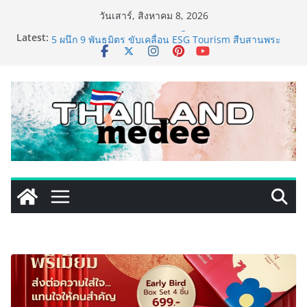
Skip
วันเสาร์, สิงหาคม 8, 2026
to
Latest:
ททท. ประกาศความสำเร็จ Village to the World Season
content
5 ผนึก 9 พันธมิตร ขับเคลื่อน ESG Tourism สืบสานพระ
ราชปณิธาน สร้างคุณค่าการท่องเที่ยวไทยอย่างยั่งยืน
เหิงลี่ แมนูแฟคเจอริ่ง เทคโนโลยี (ไทยแลนด์) เปิดโรงงาน
แห่งใหม่ในชลบุรี เดินหน้าขยายฐานการผลิตสู่เอเชียตะวัน
ออกเฉียงใต้ เสริมแกร่งยุทธศาสตร์ระดับโลก
LORDNINE จัดศึกคนดังสายเกม ไทย ปะทะ ฟิลิปปินส์ ใน
“Rise of the Tenth Lord” เปิดสงครามกิลด์ข้ามประเทศ
ฉลองเซิร์ฟเวอร์ใหม่ เฮเลนา
PIPPER STANDARD® เปิดตัวแชมพูอาบน้ำ และ โฟมอาบ
แห้งสัตว์เลี้ยง ชูนวัตกรรมพลังธรรมชาติ “Zero-Residue”
เลียขนได้ ปลอดภัย ไร้สารตกค้าง
เริ่มแล้ว! อ.ต.ก.แฟร์ 4 ภาค @ภาคกลาง “มนต์เสน่ห์เกษตร
ไทย สู่ใจกลางมหานคร” ชวนชิม ช้อป สินค้าเกษตร
คุณภาพจากทั่วไทย วันนี้ – 8 สิงหาคมนี้ ณ ลานคนเมือง