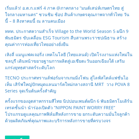
เริ่มแล้ว! อ.ต.ก.แฟร์ 4 ภาค @ภาคกลาง “มนต์เสน่ห์เกษตรไทย สู่
ใจกลางมหานคร” ชวนชิม ช้อป สินค้าเกษตรคุณภาพจากทั่วไทย วัน
นี้ – 8 สิงหาคมนี้ ณ ลานคนเมือง
ททท. ประกาศความสำเร็จ Village to the World Season 5 ผนึก 9
พันธมิตร ขับเคลื่อน ESG Tourism สืบสานพระราชปณิธาน สร้าง
คุณค่าการท่องเที่ยวไทยอย่างยั่งยืน
เหิงลี่ แมนูแฟคเจอริ่ง เทคโนโลยี (ไทยแลนด์) เปิดโรงงานแห่งใหม่ใน
ชลบุรี เดินหน้าขยายฐานการผลิตสู่เอเชียตะวันออกเฉียงใต้ เสริม
แกร่งยุทธศาสตร์ระดับโลก
TECNO ประกาศทรานส์ฟอร์มจากเกมมิ่งโฟน สู่ไลฟ์สไตล์แฟชั่นไอ
เท็ม เสิร์ฟใหญ่ปักหมุดแลนมาร์คใหม่กลางสถานี MRT วาง POVA 8
Series จุดเริ่มต้นครั้งสำคัญ
ครั้งแรกของอุตสาหกรรมสีไทย นิปปอนเพนต์ผนึก 6 พันธมิตรโมเดิร์น
เทรดชั้นนำ นำร่องเปิดตัว “NIPPON PAINT WORRY FREE”
โปรแกรมดูแลคุณภาพฟิล์มสีหลังการขาย ยกระดับความมั่นใจลูกค้า
ด้วยผลิตภัณฑ์คุณภาพและบริการหลังการขายที่ครบวงจร