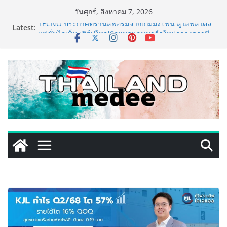
Skip
วันศุกร์, สิงหาคม 7, 2026
to
Latest:
TECNO ประกาศทรานส์ฟอร์มจากเกมมิ่งโฟน สู่ไลฟ์สไตล์
content
แฟชั่นไอเท็ม เสิร์ฟใหญ่ปักหมุดแลนมาร์คใหม่กลางสถานี
MRT วาง POVA 8 Series จุดเริ่มต้นครั้งสำคัญ
ครั้งแรกของอุตสาหกรรมสีไทย นิปปอนเพนต์ผนึก 6 พันธ
มิตรโมเดิร์นเทรดชั้นนำ นำร่องเปิดตัว “NIPPON PAINT
WORRY FREE” โปรแกรมดูแลคุณภาพฟิล์มสีหลังการขาย
ยกระดับความมั่นใจลูกค้าด้วยผลิตภัณฑ์คุณภาพและ
บริการหลังการขายที่ครบวงจร
เริ่มแล้ว! อ.ต.ก.แฟร์ 4 ภาค @ภาคกลาง “มนต์เสน่ห์เกษตร
ไทย สู่ใจกลางมหานคร” ชวนชิม ช้อป สินค้าเกษตร
คุณภาพจากทั่วไทย วันนี้ – 8 สิงหาคมนี้ ณ ลานคนเมือง
ททท. ประกาศความสำเร็จ Village to the World Season
5 ผนึก 9 พันธมิตร ขับเคลื่อน ESG Tourism สืบสานพระ
ราชปณิธาน สร้างคุณค่าการท่องเที่ยวไทยอย่างยั่งยืน
เหิงลี่ แมนูแฟคเจอริ่ง เทคโนโลยี (ไทยแลนด์) เปิดโรงงาน
แห่งใหม่ในชลบุรี เดินหน้าขยายฐานการผลิตสู่เอเชียตะวัน
ออกเฉียงใต้ เสริมแกร่งยุทธศาสตร์ระดับโลก