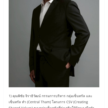
1) คุณพิชัย จิราธิวัฒน์ กรรมการบริหาร กลุ่มเซ็นทรัล และ
เซ็นทรัล ทำ (Central Tham) โครงการ CSV (Creating
Shared Values) ของกลุ่มเซ็นทรัลที่ส่งเสริมให้ผู้คนลงมือทำ