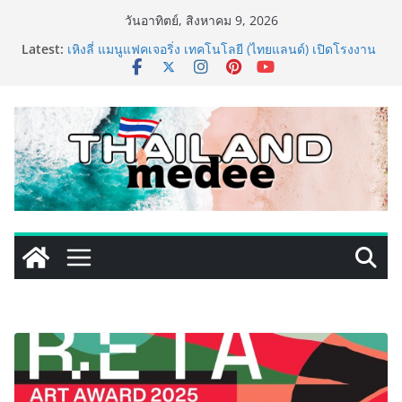
Skip
วันอาทิตย์, สิงหาคม 9, 2026
to
Latest:
เหิงลี่ แมนูแฟคเจอริ่ง เทคโนโลยี (ไทยแลนด์) เปิดโรงงาน
content
แห่งใหม่ในชลบุรี เดินหน้าขยายฐานการผลิตสู่เอเชียตะวัน
ออกเฉียงใต้ เสริมแกร่งยุทธศาสตร์ระดับโลก
LORDNINE จัดศึกคนดังสายเกม ไทย ปะทะ ฟิลิปปินส์ ใน
“Rise of the Tenth Lord” เปิดสงครามกิลด์ข้ามประเทศ
ฉลองเซิร์ฟเวอร์ใหม่ เฮเลนา
PIPPER STANDARD® เปิดตัวแชมพูอาบน้ำ และ โฟมอาบ
แห้งสัตว์เลี้ยง ชูนวัตกรรมพลังธรรมชาติ “Zero-Residue”
เลียขนได้ ปลอดภัย ไร้สารตกค้าง
เริ่มแล้ว! อ.ต.ก.แฟร์ 4 ภาค @ภาคกลาง “มนต์เสน่ห์เกษตร
ไทย สู่ใจกลางมหานคร” ชวนชิม ช้อป สินค้าเกษตร
คุณภาพจากทั่วไทย วันนี้ – 8 สิงหาคมนี้ ณ ลานคนเมือง
ททท. ประกาศความสำเร็จ Village to the World Season
5 ผนึก 9 พันธมิตร ขับเคลื่อน ESG Tourism สืบสานพระ
ราชปณิธาน สร้างคุณค่าการท่องเที่ยวไทยอย่างยั่งยืน