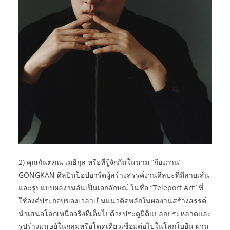
2) คุณกันตภณ เมธีกุล หรือที่รู้จักกันในนาม “ก้องกาน”
GONGKAN ศิลปินป็อปอาร์ตผู้สร้างสรรค์งานศิลปะที่มีลายเส้น
และรูปแบบผลงานอันเป็นเอกลักษณ์ ในชื่อ “Teleport Art” ที่
ใช้องค์ประกอบของเวลาเป็นแนวคิดหลักในผลงานสร้างสรรค์
นำเสนอโลกเหนือจริงที่เต็มไปด้วยประตูมิติแปลกประหลาดและ
รูปร่างมนุษย์ในกลุ่มหรือโดดเดี่ยวเชื่อมต่อไปในโลกใบอื่น ผ่าน