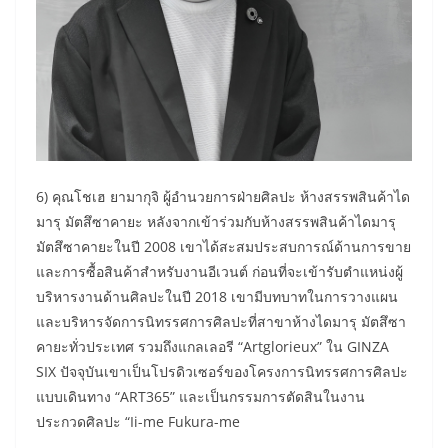
6) คุณโชเฮ ยามากุจิ ผู้อำนวยการฝ่ายศิลปะ ห้างสรรพสินค้าได
มารุ มัตสึซาคายะ หลังจากเข้าร่วมกับห้างสรรพสินค้าไดมารุ
มัตสึซาคายะในปี 2008 เขาได้สะสมประสบการณ์ด้านการขาย
และการซื้อสินค้าสำหรับงานอีเวนต์ ก่อนที่จะเข้ารับตำแหน่งผู้
บริหารงานด้านศิลปะในปี 2018 เขามีบทบาทในการวางแผน
และบริหารจัดการนิทรรศการศิลปะที่สาขาห้างไดมารุ มัตสึซา
คายะทั่วประเทศ รวมถึงแกลเลอรี “Artglorieux” ใน GINZA
SIX ปัจจุบันเขาเป็นโปรดิวเซอร์ของโครงการนิทรรศการศิลปะ
แบบเดินทาง “ART365” และเป็นกรรมการตัดสินในงาน
ประกวดศิลปะ “Ii-me Fukura-me