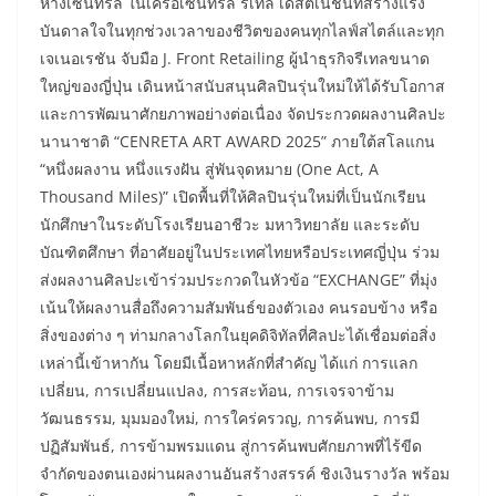
ห้างเซ็นทรัล ในเครือเซ็นทรัล รีเทล เดสติเนชันที่สร้างแรง
บันดาลใจในทุกช่วงเวลาของชีวิตของคนทุกไลฟ์สไตล์และทุก
เจเนอเรชัน จับมือ J. Front Retailing ผู้นำธุรกิจรีเทลขนาด
ใหญ่ของญี่ปุ่น เดินหน้าสนับสนุนศิลปินรุ่นใหม่ให้ได้รับโอกาส
และการพัฒนาศักยภาพอย่างต่อเนื่อง จัดประกวดผลงานศิลปะ
นานาชาติ “CENRETA ART AWARD 2025” ภายใต้สโลแกน
“หนึ่งผลงาน หนึ่งแรงฝัน สู่พันจุดหมาย (One Act, A
Thousand Miles)” เปิดพื้นที่ให้ศิลปินรุ่นใหม่ที่เป็นนักเรียน
นักศึกษาในระดับโรงเรียนอาชีวะ มหาวิทยาลัย และระดับ
บัณฑิตศึกษา ที่อาศัยอยู่ในประเทศไทยหรือประเทศญี่ปุ่น ร่วม
ส่งผลงานศิลปะเข้าร่วมประกวดในหัวข้อ “EXCHANGE” ที่มุ่ง
เน้นให้ผลงานสื่อถึงความสัมพันธ์ของตัวเอง คนรอบข้าง หรือ
สิ่งของต่าง ๆ ท่ามกลางโลกในยุคดิจิทัลที่ศิลปะได้เชื่อมต่อสิ่ง
เหล่านี้เข้าหากัน โดยมีเนื้อหาหลักที่สำคัญ ได้แก่ การแลก
เปลี่ยน, การเปลี่ยนแปลง, การสะท้อน, การเจรจาข้าม
วัฒนธรรม, มุมมองใหม่, การใคร่ครวญ, การค้นพบ, การมี
ปฏิสัมพันธ์, การข้ามพรมแดน สู่การค้นพบศักยภาพที่ไร้ขีด
จำกัดของตนเองผ่านผลงานอันสร้างสรรค์ ชิงเงินรางวัล พร้อม