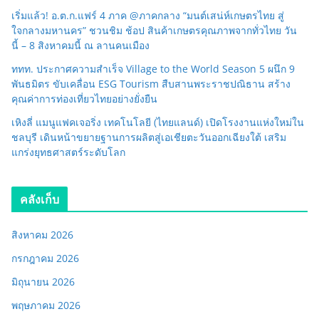
เริ่มแล้ว! อ.ต.ก.แฟร์ 4 ภาค @ภาคกลาง “มนต์เสน่ห์เกษตรไทย สู่
ใจกลางมหานคร” ชวนชิม ช้อป สินค้าเกษตรคุณภาพจากทั่วไทย วัน
นี้ – 8 สิงหาคมนี้ ณ ลานคนเมือง
ททท. ประกาศความสำเร็จ Village to the World Season 5 ผนึก 9
พันธมิตร ขับเคลื่อน ESG Tourism สืบสานพระราชปณิธาน สร้าง
คุณค่าการท่องเที่ยวไทยอย่างยั่งยืน
เหิงลี่ แมนูแฟคเจอริ่ง เทคโนโลยี (ไทยแลนด์) เปิดโรงงานแห่งใหม่ใน
ชลบุรี เดินหน้าขยายฐานการผลิตสู่เอเชียตะวันออกเฉียงใต้ เสริม
แกร่งยุทธศาสตร์ระดับโลก
คลังเก็บ
สิงหาคม 2026
กรกฎาคม 2026
มิถุนายน 2026
พฤษภาคม 2026