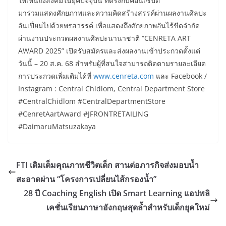
ให้เห็นถึงสังคมในยุคปัจจุบัน ที่ตรงกับคอนเซปต์
​มาร่วมแสดงศักยภาพและความคิดสร้างสรรค์ผ่านผลงานศิลปะ
อันเปี่ยมไปด้วยพรสวรรค์ เพื่อแสดงถึงศักยภาพอันไร้ขีดจำกัด
ผ่านงานประกวดผลงานศิลปะนานาชาติ “CENRETA ART
AWARD 2025” เปิดรับสมัครและส่งผลงานเข้าประกวดตั้งแต่
วันนี้ – 20 ส.ค. 68 สำหรับผู้ที่สนใจสามารถติดตามรายละเอียด
การประกวดเพิ่มเติมได้ที่
www.cenreta.com
และ Facebook /
Instagram : Central Chidlom, Central Department Store
#CentralChidlom #CentralDepartmentStore
#CenretAartAward #JFRONTRETAILING
#DaimaruMatsuzakaya
FTI เติมเต็มคุณภาพชีวิตเด็ก สานต่อภารกิจส่งมอบน้ำ
สะอาดผ่าน “โครงการเปลี่ยนไส้กรองน้ำ”
28 ปี Coaching English เปิด Smart Learning แอปพลิ
เคชั่นเรียนภาษาอังกฤษสุดล้ำสำหรับเด็กยุคใหม่