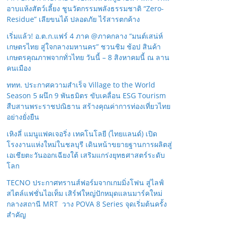
อาบแห้งสัตว์เลี้ยง ชูนวัตกรรมพลังธรรมชาติ “Zero-
Residue” เลียขนได้ ปลอดภัย ไร้สารตกค้าง
เริ่มแล้ว! อ.ต.ก.แฟร์ 4 ภาค @ภาคกลาง “มนต์เสน่ห์
เกษตรไทย สู่ใจกลางมหานคร” ชวนชิม ช้อป สินค้า
เกษตรคุณภาพจากทั่วไทย วันนี้ – 8 สิงหาคมนี้ ณ ลาน
คนเมือง
ททท. ประกาศความสำเร็จ Village to the World
Season 5 ผนึก 9 พันธมิตร ขับเคลื่อน ESG Tourism
สืบสานพระราชปณิธาน สร้างคุณค่าการท่องเที่ยวไทย
อย่างยั่งยืน
เหิงลี่ แมนูแฟคเจอริ่ง เทคโนโลยี (ไทยแลนด์) เปิด
โรงงานแห่งใหม่ในชลบุรี เดินหน้าขยายฐานการผลิตสู่
เอเชียตะวันออกเฉียงใต้ เสริมแกร่งยุทธศาสตร์ระดับ
โลก
TECNO ประกาศทรานส์ฟอร์มจากเกมมิ่งโฟน สู่ไลฟ์
สไตล์แฟชั่นไอเท็ม เสิร์ฟใหญ่ปักหมุดแลนมาร์คใหม่
กลางสถานี MRT วาง POVA 8 Series จุดเริ่มต้นครั้ง
สำคัญ