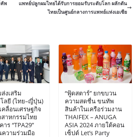
์คัพ
แพทย์ปลูกผมไทยได้รับการยอมรับระดับโลก ผลักดัน
ไทยเป็นศูนย์กลางการแพทย์แห่งเอเชีย
ส่งเสริม
“ฟู้ดสตาร์” ยกขบวน
ลยี (ไทย–ญี่ปุ่น)
ความสดชื่น ขนทัพ
บเคลื่อนเศรษฐกิจ
สินค้าในเครือร่วมงาน
ตสาหกรรมไทย
THAIFEX – ANUGA
าคาร “TPA29”
ASIA 2024 ภายใต้คอน
นความร่วมมือ
เซ็ปต์ Let’s Party