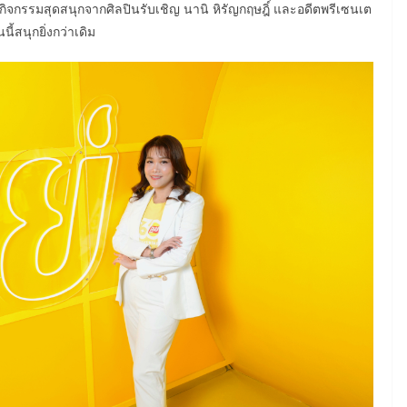
มกิจกรรมสุดสนุกจากศิลปินรับเชิญ นานิ หิรัญกฤษฎิ์ และอดีตพรีเซนเต
ี้สนุกยิ่งกว่าเดิม