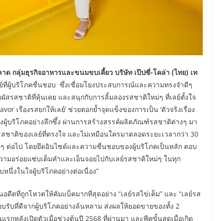
 กลุ่มธุรกิจอาหารและขนมขบเคี้ยว บริษัท เป๊ปซี่-โคล่า (ไทย) เท
ลย์ที่ผู้บริโภคชื่นชอบ ซึ่งเชื่อมโยงประสบการณ์และความทรงจำดีๆ
มผัสรสชาติที่คุ้นเคย และสนุกกับการลิ้มลองรสชาติใหม่ๆ ที่เลย์ตั้งใจ
lavor เรื่องรสยกให้เลย์’ ช่วยตอกย้ำจุดแข็งของการเป็น ‘ตัวจริงเรื่อง
ผู้บริโภคอย่างลึกซึ้ง ผ่านการสร้างสรรค์ผลิตภัณฑ์รสชาติต่างๆ มา
นรสชาติของเลย์ที่ตรงใจ และไม่เหมือนใครมาตลอดระยะเวลากว่า 30
ๆ ต่อไป โดยยึดอินไซด์และความชื่นชอบของผู้บริโภคเป็นหลัก ตอบ
วามอร่อยแซ่บเต็มคำและเอ็นจอยไปกับเลย์รสชาติใหม่ๆ ในทุก
นึ่งในใจผู้บริโภคอย่างต่อเนื่อง”
ีตที่ถูกโหวตให้คัมแบ็คมากที่สุดอย่าง “เลย์รสไข่เค็ม” และ “เลย์รส
อบรับที่ดีจากผู้บริโภคอย่างล้นหลาม ส่งผลให้ยอดขายของทั้ง 2
กหลังเปิดตัวเมื่อช่วงต้นปี 2568 ที่ผ่านมา และพีคขั้นสุดเมื่อเกิด