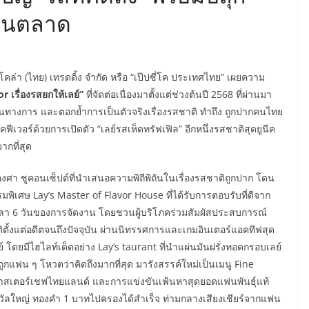
คืนตลาด
-โคล่า (ไทย) เทรดดิ้ง จำกัด หรือ “เป๊ปซี่โค ประเทศไทย” เผยความ
r เรื่องรสยกให้เลย์”
ที่จัดต่อเนื่องมาตั้งแต่ช่วงต้นปี 2568 ที่ผ่านมา
เป็นทางการ และตอกย้ำการเป็นตัวจริงเรื่องรสชาติ ทำถึง ถูกปากคนไทย
ีเวอร์ด้วยการเปิดตัว “เลย์รสเห็ดทรัฟเฟิล” อีกหนึ่งรสชาติสุดยูนีค
ากที่สุด
า ชูคอนเซ็ปต์ที่นำเสนอความพิถีพิถันในเรื่องรสชาติถูกปาก โดน
พิเศษ Lay’s Master of Flavor House ที่ได้รับการตอบรับที่ดีจาก
วลา 6 วันของการจัดงาน โดยชวนผู้บริโภคร่วมสัมผัสประสบการณ์
ั้งแต่อดีตจนถึงปัจจุบัน ผ่านนิทรรศการและเกมอินเตอร์แอคทีฟสุด
์ โดยมีไฮไลท์เด็ดอย่าง Lay’s taurant ที่นำแผ่นมันฝรั่งทอดกรอบเลย์
แฟน ๆ โหวตว่าคิดถึงมากที่สุด มารังสรรค์ใหม่เป็นเมนู Fine
าสเตอร์เชฟไทยแลนด์ และการแข่งขันเฟ้นหาสุดยอดแฟนพันธุ์แท้
ัลใหญ่ ทองคำ 1 บาทไปครองได้สำเร็จ ท่ามกลางเสียงเชียร์จากแฟน