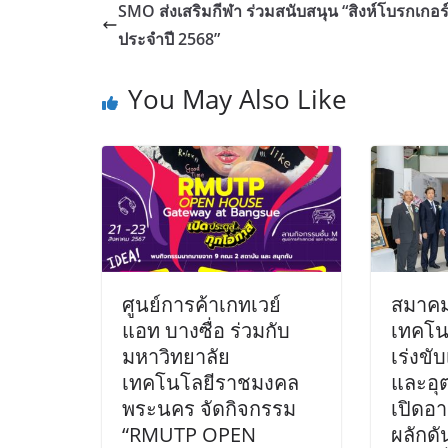
SMO ส่งเสริมกีฬา ร่วมสนับสนุน “สิงห์โบรกเกอร
ประจำปี 2568”
You May Also Like
ศูนย์การค้าเกทเวย์
สมาคม
แอท บางซื่อ ร่วมกับ
เทคโนโ
มหาวิทยาลัย
เร่งขั
เทคโนโลยีราชมงคล
และอุ
พระนคร จัดกิจกรรม
เปิดอ
“RMUTP OPEN
ผลักดั