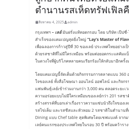
ตำนานรสเห็ดทรัฟเฟิล
สิงหาคม 4, 2025
admin
กรุงเทพฯ
–
เลย์
มันฝรั่งแท้ทอดกรอบ โดย บริษัท เป๊ปซี่
สำเร็จของแคมเปญสุดยิ่งใหญ่
“Lay’s Master of Flavo
เพื่อฉลองการก้าวสู่ปีที่ 30 ของเลย์ ประเทศไทยอย่าง
ด้วยรสชาติที่ไม่มีใครเหมือน พร้อมต่อยอดกระแสคัมแบ็คฟ
ในดวงใจที่ผู้บริโภคหลายคนเรียกร้องให้กลับมาอีกครั้งม
โดยแคมเปญนี้จัดเต็มด้วยกิจกรรมการตลาดแบบ 360 องศ
ใจของเลย์ ทั้งสื่อโฆษณา ออนไลน์ ออฟไลน์ และกิจกรรม
แฟนพันธุ์เลย์เข้าร่วมงานกว่า 3,000 คน ตลอดระยะเ
ความอร่อยแบบไม่มีใครเหมือนของเลย์กว่า 201 รสชาติต
สร้างสรรค์ที่บอกเล่าเรื่องราวความแซ่บนัวถึงใจของเลย
รสไข่เค็ม และรสชีสและหัวหอม 2 รสชาติในตำนานที่ถูก
Dining แบบ Chef table สุดพิเศษโดยเชฟแบงค์ จากม
เลย์คนแรกของประเทศไทยในรอบ 30 ปี พร้อมคว้ารางว