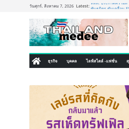
Skip
Latest:
ททท. ประกาศความสำเร
วันศุกร์, สิงหาคม 7, 2026
to
พันธมิตร ขับเคลื่อน
คุณค่าการท่องเที่ยวไทย
content
เหิงลี่ แมนูแฟคเจอริ
ในชลบุรี เดินหน้าขยา
เสริมแกร่งยุทธศาสตร
TECNO ประกาศทรานส์ฟ
เท็ม เสิร์ฟใหญ่ปักห
8 Series จุดเริ่มต้นคร
PIPPER STANDARD® เ
ธุรกิจ
บุคคล
ไลฟ์สไตล์ -แฟชั่น
ส
เลี้ยง ชูนวัตกรรมพลั
ปลอดภัย ไร้สารตกค้า
เริ่มแล้ว! อ.ต.ก.แฟร
ใจกลางมหานคร” ชวนช
ไทย วันนี้ – 8 สิงหาค