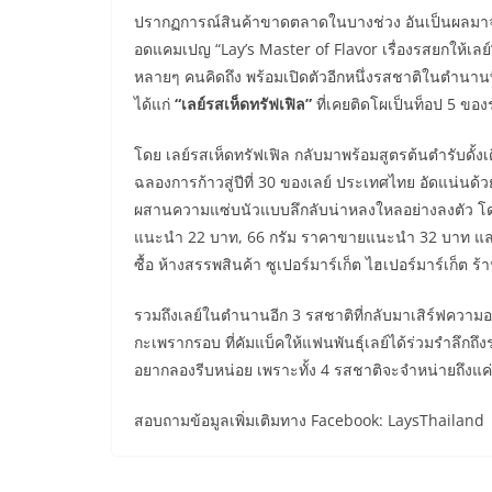
ปรากฏการณ์สินค้าขาดตลาดในบางช่วง อันเป็นผลมาจากคว
อดแคมเปญ “Lay’s Master of Flavor เรื่องรสยกให้เลย
หลายๆ คนคิดถึง พร้อมเปิดตัวอีกหนึ่งรสชาติในตำนานที่แ
ได้แก่
“เลย์รสเห็ดทรัฟเฟิล”
ที่เคยติดโผเป็นท็อป 5 ของร
โดย เลย์รสเห็ดทรัฟเฟิล กลับมาพร้อมสูตรต้นตำรับดั้งเด
ฉลองการก้าวสู่ปีที่ 30 ของเลย์ ประเทศไทย อัดแน่นด้
ผสานความแซ่บนัวแบบลึกลับน่าหลงใหลอย่างลงตัว โดยเ
แนะนำ 22 บาท, 66 กรัม ราคาขายแนะนำ 32 บาท และ
ซื้อ ห้างสรรพสินค้า ซูเปอร์มาร์เก็ต ไฮเปอร์มาร์เก็ต
รวมถึงเลย์ในตำนานอีก 3 รสชาติที่กลับมาเสิร์ฟความอร
กะเพรากรอบ ที่คัมแบ็คให้แฟนพันธุ์เลย์ได้ร่วมรำล
อยากลองรีบหน่อย เพราะทั้ง 4 รสชาติจะจำหน่ายถึงแค่สิ้
สอบถามข้อมูลเพิ่มเติมทาง Facebook: LaysThailand