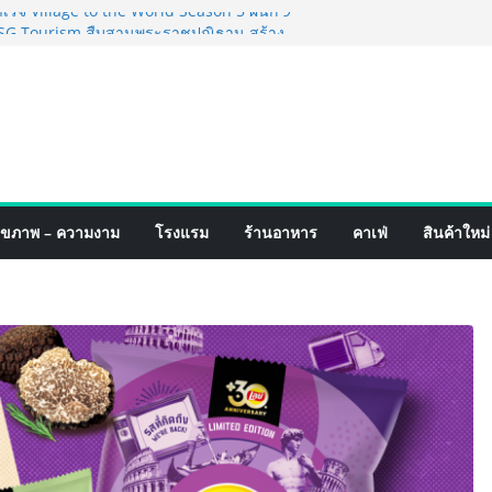
็จ Village to the World Season 5 ผนึก 9
 ESG Tourism สืบสานพระราชปณิธาน สร้าง
อย่างยั่งยืน
่ง เทคโนโลยี (ไทยแลนด์) เปิดโรงงานแห่งใหม่
ยฐานการผลิตสู่เอเชียตะวันออกเฉียงใต้
์ระดับโลก
อร์มจากเกมมิ่งโฟน สู่ไลฟ์สไตล์แฟชั่นไอ
มุดแลนมาร์คใหม่กลางสถานี MRT วาง POVA
ั้งสำคัญ
ปิดตัวแชมพูอาบน้ำ และ โฟมอาบแห้งสัตว์
ุขภาพ – ความงาม
โรงแรม
ร้านอาหาร
คาเฟ่
สินค้าใหม่
งธรรมชาติ “Zero-Residue” เลียขนได้
ง
์ 4 ภาค @ภาคกลาง “มนต์เสน่ห์เกษตรไทย สู่
ิม ช้อป สินค้าเกษตรคุณภาพจากทั่ว
มนี้ ณ ลานคนเมือง