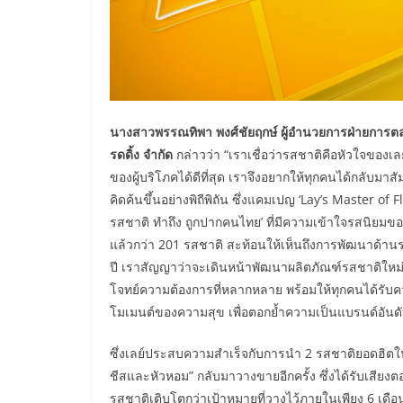
นางสาวพรรณทิพา พงศ์ชัยฤกษ์ ผู้อำนวยการฝ่ายการตลาด
รดดิ้ง จำกัด
กล่าวว่า “เราเชื่อว่ารสชาติคือหัวใจของเ
ของผู้บริโภคได้ดีที่สุด เราจึงอยากให้ทุกคนได้กลับมาสั
คิดค้นขึ้นอย่างพิถีพิถัน ซึ่งแคมเปญ ‘Lay’s Master of F
รสชาติ ทำถึง ถูกปากคนไทย’ ที่มีความเข้าใจรสนิยมของ
แล้วกว่า 201 รสชาติ สะท้อนให้เห็นถึงการพัฒนาด้า
ปี เราสัญญาว่าจะเดินหน้าพัฒนาผลิตภัณฑ์รสชาติใหม่
โจทย์ความต้องการที่หลากหลาย พร้อมให้ทุกคนได้รับค
โมเมนต์ของความสุข เพื่อตอกย้ำความเป็นแบรนด์อันดับห
ซึ่งเลย์ประสบความสำเร็จกับการนำ 2 รสชาติยอดฮิตในอด
ชีสและหัวหอม” กลับมาวางขายอีกครั้ง ซึ่งได้รับเสียงต
รสชาติเติบโตกว่าเป้าหมายที่วางไว้ภายในเพียง 6 เดือนแร