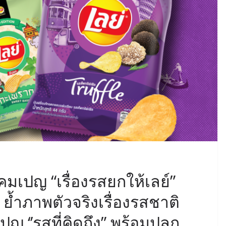
มเปญ “เรื่องรสยกให้เลย์”
ย้ำภาพตัวจริงเรื่องรสชาติ
 ‘’รสที่คิดถึง” พร้อมปลุก