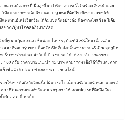
ามต้องการที่เพิ่มสูงขึ้นกว่าที่คาดการณ์ไว้ พร้อมเดินหน้าต่อย
์” ให้สนุกมากกว่าเดิมด้วยแคมเปญ
#รสที่คิดถึง
เพื่อรวมรสชาติที่
ฟนพันธุ์เลย์เรียกร้องให้คัมแบ็คกันอย่างต่อเนื่องทางโซเชียลมีเดีย
สชาติที่ผู้บริโภคคิดถึงมากที่สุด
ิมที่ทุกคนคุ้นเคยและชื่นชอบ ในบรรจุภัณฑ์ดีไซน์ใหม่ เพื่อเฉลิม
วยรสชาติหอมกรุ่นของเห็ดทรัฟเฟิลที่แฝงกลิ่นอายความพรีเมียมสุดยูนีค
ริ่มวางจำหน่ายแล้ววันนี้ มี 3 ขนาด ได้แก่ 44 กรัม ราคาขาย
 100 กรัม ราคาขายแนะนำ 45 บาท สามารถหาซื้อได้ที่ร้านสะดวก
 ร้านค้าชั้นนำทั่วประเทศ และช่องทางออนไลน์
่อยให้หายคิดถึงกันอีกครั้ง ได้แก่ รสไข่เค็ม รสชีสและหัวหอม และรส
ึกถึงรสชาติในความทรงจำกันแบบจุกๆ ภายใต้แคมเปญ
รสที่คิดถึง
ใคร
นปี 2568 นี้เท่านั้น