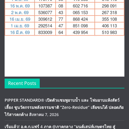
Recent Posts
PIPPER STANDARD® เปิดตัวแชมพูอาบน้ำ และ โฟมอาบแห้งสัตว์
เลี้ยง ชูนวัตกรรมพลังธรรมชาติ “Zero-Residue” เลียขนได้ ปลอดภัย
ไร้สารตกค้าง
สิงหาคม 7, 2026
เริ่มแล้ว! อ.ต.ก.แฟร์ 4 ภาค @ภาคกลาง “มนต์เสน่ห์เกษตรไทย สู่