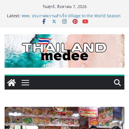
Skip
วันศุกร์, สิงหาคม 7, 2026
to
Latest:
เริ่มแล้ว! อ.ต.ก.แฟร์ 4 ภาค @ภาคกลาง “มนต์เสน่ห์เกษตร
content
ไทย สู่ใจกลางมหานคร” ชวนชิม ช้อป สินค้าเกษตร
คุณภาพจากทั่วไทย วันนี้ – 8 สิงหาคมนี้ ณ ลานคนเมือง
ททท. ประกาศความสำเร็จ Village to the World Season
5 ผนึก 9 พันธมิตร ขับเคลื่อน ESG Tourism สืบสานพระ
ราชปณิธาน สร้างคุณค่าการท่องเที่ยวไทยอย่างยั่งยืน
เหิงลี่ แมนูแฟคเจอริ่ง เทคโนโลยี (ไทยแลนด์) เปิดโรงงาน
แห่งใหม่ในชลบุรี เดินหน้าขยายฐานการผลิตสู่เอเชียตะวัน
ออกเฉียงใต้ เสริมแกร่งยุทธศาสตร์ระดับโลก
TECNO ประกาศทรานส์ฟอร์มจากเกมมิ่งโฟน สู่ไลฟ์สไตล์
แฟชั่นไอเท็ม เสิร์ฟใหญ่ปักหมุดแลนมาร์คใหม่กลางสถานี
MRT วาง POVA 8 Series จุดเริ่มต้นครั้งสำคัญ
PIPPER STANDARD® เปิดตัวแชมพูอาบน้ำ และ โฟมอาบ
แห้งสัตว์เลี้ยง ชูนวัตกรรมพลังธรรมชาติ “Zero-Residue”
เลียขนได้ ปลอดภัย ไร้สารตกค้าง