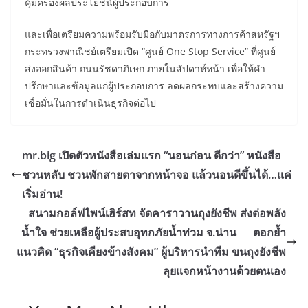
คุ้มครองผลประโยชน์ผู้ประกอบการ
และเพื่อเตรียมความพร้อมรับมือกับมาตรการทางการค้าสหรัฐฯ
กระทรวงพาณิชย์เตรียมเปิด “ศูนย์ One Stop Service” ที่ศูนย์
ส่งออกสินค้า ถนนรัชดาภิเษก ภายในสัปดาห์หน้า เพื่อให้คำ
ปรึกษาและข้อมูลแก่ผู้ประกอบการ ลดผลกระทบและสร้างความ
เชื่อมั่นในการดำเนินธุรกิจต่อไป
mr.big เปิดตัวหนังสือเล่มแรก “นอนก่อน ดีกว่า” หนังสือ
ชวนหลับ ชวนพักสายตาจากหน้าจอ แล้วนอนดีขึ้นได้…แค่
เริ่มอ่าน!
สนามกอล์ฟไพน์เฮิร์สท จัดคาราวานถุงยังชีพ ส่งต่อพลัง
น้ำใจ ช่วยเหลือผู้ประสบอุทกภัยน้ำท่วม จ.น่าน ตอกย้ำ
แนวคิด “ธุรกิจเคียงข้างสังคม” ผู้บริหารนำทีม ขนถุงยังชีพ
ลุยแจกหน้างานด้วยตนเอง