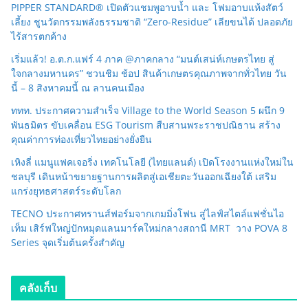
PIPPER STANDARD® เปิดตัวแชมพูอาบน้ำ และ โฟมอาบแห้งสัตว์
เลี้ยง ชูนวัตกรรมพลังธรรมชาติ “Zero-Residue” เลียขนได้ ปลอดภัย
ไร้สารตกค้าง
เริ่มแล้ว! อ.ต.ก.แฟร์ 4 ภาค @ภาคกลาง “มนต์เสน่ห์เกษตรไทย สู่
ใจกลางมหานคร” ชวนชิม ช้อป สินค้าเกษตรคุณภาพจากทั่วไทย วัน
นี้ – 8 สิงหาคมนี้ ณ ลานคนเมือง
ททท. ประกาศความสำเร็จ Village to the World Season 5 ผนึก 9
พันธมิตร ขับเคลื่อน ESG Tourism สืบสานพระราชปณิธาน สร้าง
คุณค่าการท่องเที่ยวไทยอย่างยั่งยืน
เหิงลี่ แมนูแฟคเจอริ่ง เทคโนโลยี (ไทยแลนด์) เปิดโรงงานแห่งใหม่ใน
ชลบุรี เดินหน้าขยายฐานการผลิตสู่เอเชียตะวันออกเฉียงใต้ เสริม
แกร่งยุทธศาสตร์ระดับโลก
TECNO ประกาศทรานส์ฟอร์มจากเกมมิ่งโฟน สู่ไลฟ์สไตล์แฟชั่นไอ
เท็ม เสิร์ฟใหญ่ปักหมุดแลนมาร์คใหม่กลางสถานี MRT วาง POVA 8
Series จุดเริ่มต้นครั้งสำคัญ
คลังเก็บ