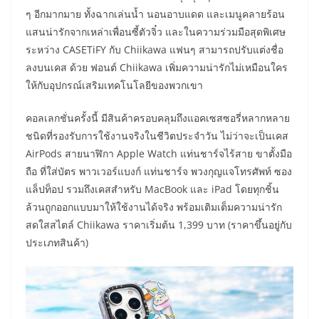
ๆ อีกมากมาย ทั้งฉากเล่นน้ำ นอนอาบแดด และเมนูคลายร้อน
แสนน่ารักจากเหล่าเพื่อนซี้ตัวจิ๋ว และในความร่วมมือสุดพิเศษ
ระหว่าง CASETiFY กับ Chiikawa แฟนๆ สามารถปรับแต่งชื่อ
ลงบนเคส ด้วย ฟอนต์ Chiikawa เพิ่มความน่ารักไม่เหมือนใคร
ให้กับอุปกรณ์เสริมเทคโนโลยีของพวกเขา
คอลเลกชั่นครั้งนี้ มีสินค้าครอบคลุมถึงแอคเซสซอรี่หลากหลาย
ชนิดที่รองรับการใช้งานจริงในชีวิตประจำวัน ไม่ว่าจะเป็นเคส
AirPods สายนาฬิกา Apple Watch แท่นชาร์จไร้สาย ขาตั้งมือ
ถือ ที่ใส่บัตร พาวเวอร์แบงก์ แท่นชาร์จ พวงกุญแจโทรศัพท์ ซอง
แล็ปท็อป รวมถึงเคสสำหรับ MacBook และ iPad โดยทุกชิ้น
ล้วนถูกออกแบบมาให้ใช้งานได้จริง พร้อมเติมเต็มความน่ารัก
สดใสสไตล์ Chiikawa ราคาเริ่มต้น 1,399 บาท (ราคาขึ้นอยู่กับ
ประเภทสินค้า)