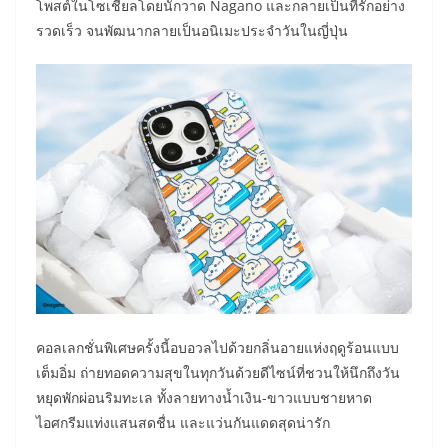
โพสต์ในโซเชียลโดยนักวาด Nagano และกลายเป็นที่รักอย่าง
รวดเร็ว จนพัฒนากลายเป็นอนิเมะประจำวันในญี่ปุ่น
คอลเลกชั่นพิเศษครั้งนี้อบอวลไปด้วยกลิ่นอายแห่งฤดูร้อนแบบ
เต็มอิ่ม ถ่ายทอดความสุขในทุกวันด้วยดีไซน์ที่ชวนให้นึกถึงวัน
หยุดพักผ่อนริมทะเล ทั้งลายทางน้ำเงิน-ขาวแบบชายหาด
ไอศกรีมแท่งแสนสดชื่น และแว่นกันแดดสุดน่ารัก