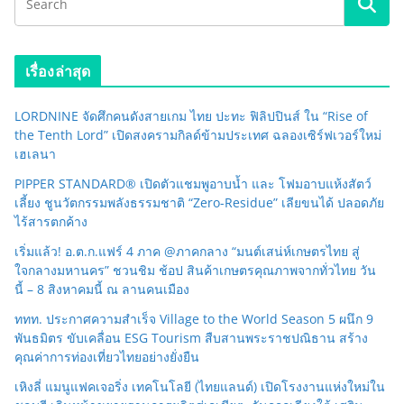
เรื่องล่าสุด
LORDNINE จัดศึกคนดังสายเกม ไทย ปะทะ ฟิลิปปินส์ ใน “Rise of
the Tenth Lord” เปิดสงครามกิลด์ข้ามประเทศ ฉลองเซิร์ฟเวอร์ใหม่
เฮเลนา
PIPPER STANDARD® เปิดตัวแชมพูอาบน้ำ และ โฟมอาบแห้งสัตว์
เลี้ยง ชูนวัตกรรมพลังธรรมชาติ “Zero-Residue” เลียขนได้ ปลอดภัย
ไร้สารตกค้าง
เริ่มแล้ว! อ.ต.ก.แฟร์ 4 ภาค @ภาคกลาง “มนต์เสน่ห์เกษตรไทย สู่
ใจกลางมหานคร” ชวนชิม ช้อป สินค้าเกษตรคุณภาพจากทั่วไทย วัน
นี้ – 8 สิงหาคมนี้ ณ ลานคนเมือง
ททท. ประกาศความสำเร็จ Village to the World Season 5 ผนึก 9
พันธมิตร ขับเคลื่อน ESG Tourism สืบสานพระราชปณิธาน สร้าง
คุณค่าการท่องเที่ยวไทยอย่างยั่งยืน
เหิงลี่ แมนูแฟคเจอริ่ง เทคโนโลยี (ไทยแลนด์) เปิดโรงงานแห่งใหม่ใน