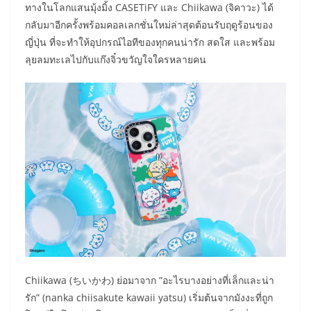
ทางในโลกแสนมุ้งมิ้ง CASETiFY และ Chiikawa (จิคาวะ) ได้
กลับมาอีกครั้งพร้อมคอลเลกชั่นใหม่ล่าสุดต้อนรับฤดูร้อนของ
ญี่ปุ่น ที่จะทำให้อุปกรณ์ไอทีของทุกคนน่ารัก สดใส และพร้อม
ลุยลมทะเลไปกับแก๊งจิ๋วขวัญใจใครหลายคน
Chiikawa (ちいかわ) ย่อมาจาก “อะไรบางอย่างที่เล็กและน่า
รัก” (nanka chiisakute kawaii yatsu) เริ่มต้นจากมังงะที่ถูก