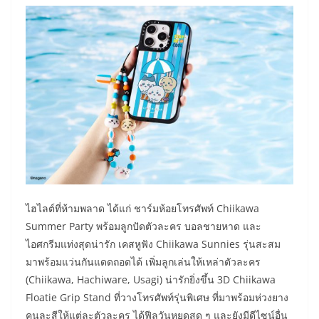
ไฮไลต์ที่ห้ามพลาด ได้แก่ ชาร์มห้อยโทรศัพท์ Chiikawa
Summer Party พร้อมลูกปัดตัวละคร บอลชายหาด และ
ไอศกรีมแท่งสุดน่ารัก เคสหูฟัง Chiikawa Sunnies รุ่นสะสม
มาพร้อมแว่นกันแดดถอดได้ เพิ่มลูกเล่นให้เหล่าตัวละคร
(Chiikawa, Hachiware, Usagi) น่ารักยิ่งขึ้น 3D Chiikawa
Floatie Grip Stand ที่วางโทรศัพท์รุ่นพิเศษ ที่มาพร้อมห่วงยาง
คนละสีให้แต่ละตัวละคร ได้ฟีลวันหยุดสุด ๆ และยังมีดีไซน์อื่น