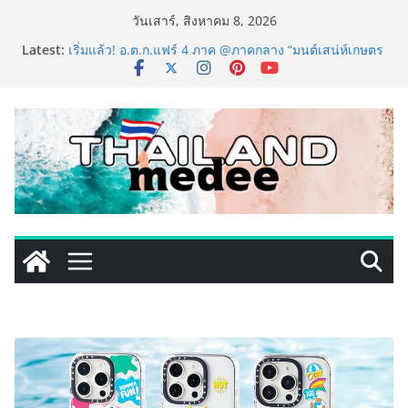
Skip
วันเสาร์, สิงหาคม 8, 2026
to
Latest:
เริ่มแล้ว! อ.ต.ก.แฟร์ 4 ภาค @ภาคกลาง “มนต์เสน่ห์เกษตร
content
ไทย สู่ใจกลางมหานคร” ชวนชิม ช้อป สินค้าเกษตร
คุณภาพจากทั่วไทย วันนี้ – 8 สิงหาคมนี้ ณ ลานคนเมือง
ททท. ประกาศความสำเร็จ Village to the World Season
5 ผนึก 9 พันธมิตร ขับเคลื่อน ESG Tourism สืบสานพระ
ราชปณิธาน สร้างคุณค่าการท่องเที่ยวไทยอย่างยั่งยืน
เหิงลี่ แมนูแฟคเจอริ่ง เทคโนโลยี (ไทยแลนด์) เปิดโรงงาน
แห่งใหม่ในชลบุรี เดินหน้าขยายฐานการผลิตสู่เอเชียตะวัน
ออกเฉียงใต้ เสริมแกร่งยุทธศาสตร์ระดับโลก
LORDNINE จัดศึกคนดังสายเกม ไทย ปะทะ ฟิลิปปินส์ ใน
“Rise of the Tenth Lord” เปิดสงครามกิลด์ข้ามประเทศ
ฉลองเซิร์ฟเวอร์ใหม่ เฮเลนา
PIPPER STANDARD® เปิดตัวแชมพูอาบน้ำ และ โฟมอาบ
แห้งสัตว์เลี้ยง ชูนวัตกรรมพลังธรรมชาติ “Zero-Residue”
เลียขนได้ ปลอดภัย ไร้สารตกค้าง