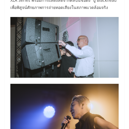
XLA Series พร้อมการแสดงสดจากศิลปินชื่อดัง “ปู Blackhead”
เพื่อพิสูจน์ศักยภาพการถ่ายทอดเสียงในสภาพแวดล้อมจริง