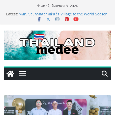
Skip
วันเสาร์, สิงหาคม 8, 2026
to
Latest:
ททท. ประกาศความสำเร็จ Village to the World Season
content
5 ผนึก 9 พันธมิตร ขับเคลื่อน ESG Tourism สืบสานพระ
ราชปณิธาน สร้างคุณค่าการท่องเที่ยวไทยอย่างยั่งยืน
เหิงลี่ แมนูแฟคเจอริ่ง เทคโนโลยี (ไทยแลนด์) เปิดโรงงาน
แห่งใหม่ในชลบุรี เดินหน้าขยายฐานการผลิตสู่เอเชียตะวัน
ออกเฉียงใต้ เสริมแกร่งยุทธศาสตร์ระดับโลก
TECNO ประกาศทรานส์ฟอร์มจากเกมมิ่งโฟน สู่ไลฟ์สไตล์
แฟชั่นไอเท็ม เสิร์ฟใหญ่ปักหมุดแลนมาร์คใหม่กลางสถานี
MRT วาง POVA 8 Series จุดเริ่มต้นครั้งสำคัญ
PIPPER STANDARD® เปิดตัวแชมพูอาบน้ำ และ โฟมอาบ
แห้งสัตว์เลี้ยง ชูนวัตกรรมพลังธรรมชาติ “Zero-Residue”
เลียขนได้ ปลอดภัย ไร้สารตกค้าง
เริ่มแล้ว! อ.ต.ก.แฟร์ 4 ภาค @ภาคกลาง “มนต์เสน่ห์เกษตร
ไทย สู่ใจกลางมหานคร” ชวนชิม ช้อป สินค้าเกษตร
คุณภาพจากทั่วไทย วันนี้ – 8 สิงหาคมนี้ ณ ลานคนเมือง