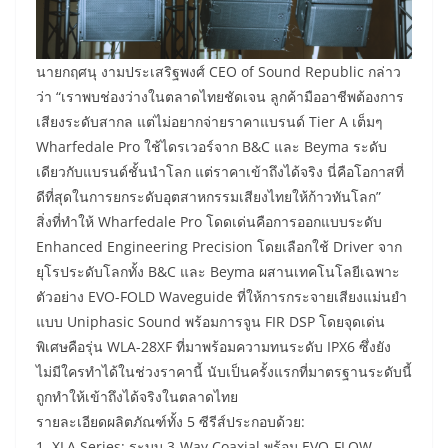
นายกฤศนุ งามประเสริฐพงศ์ CEO of Sound Republic กล่าว
ว่า “เราพบช่องว่างในตลาดไทยชัดเจน ลูกค้ามืออาชีพต้องการ
เสียงระดับสากล แต่ไม่อยากจ่ายราคาแบรนด์ Tier A เต็มๆ
Wharfedale Pro ใช้ไดรเวอร์จาก B&C และ Beyma ระดับ
เดียวกับแบรนด์ชั้นนำโลก แต่ราคาเข้าถึงได้จริง นี่คือโอกาสที่
ดีที่สุดในการยกระดับอุตสาหกรรมเสียงไทยให้ก้าวทันโลก”
สิ่งที่ทำให้ Wharfedale Pro โดดเด่นคือการออกแบบระดับ
Enhanced Engineering Precision โดยเลือกใช้ Driver จาก
ยุโรประดับโลกทั้ง B&C และ Beyma ผสานเทคโนโลยีเฉพาะ
ตัวอย่าง EVO-FOLD Waveguide ที่ให้การกระจายเสียงแม่นยำ
แบบ Uniphasic Sound พร้อมการจูน FIR DSP โดยจุดเด่น
พิเศษคือรุ่น WLA-28XF ที่มาพร้อมความทนระดับ IPX6 ซึ่งยัง
ไม่มีใครทำได้ในช่วงราคานี้ นับเป็นครั้งแรกที่มาตรฐานระดับนี้
ถูกทำให้เข้าถึงได้จริงในตลาดไทย
รายละเอียดผลิตภัณฑ์ทั้ง 5 ซีรีส์ประกอบด้วย:
1. XLA Series: ระบบ 3-Way Coaxial พร้อม EVO-FLOW