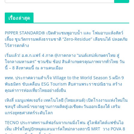
เรื่องล่าสุด
PIPPER STANDARD® เปิดตัวแชมพูอาบน้ำ และ โฟมอาบแห้งสัตว์
เลี้ยง ชูนวัตกรรมพลังธรรมชาติ “Zero-Residue” เลียขนได้ ปลอดภัย
ไร้สารตกค้าง
เริ่มแล้ว! อ.ต.ก.แฟร์ 4 ภาค @ภาคกลาง “มนต์เสน่ห์เกษตรไทย สู่
ใจกลางมหานคร” ชวนชิม ช้อป สินค้าเกษตรคุณภาพจากทั่วไทย วัน
นี้ – 8 สิงหาคมนี้ ณ ลานคนเมือง
ททท. ประกาศความสำเร็จ Village to the World Season 5 ผนึก 9
พันธมิตร ขับเคลื่อน ESG Tourism สืบสานพระราชปณิธาน สร้าง
คุณค่าการท่องเที่ยวไทยอย่างยั่งยืน
เหิงลี่ แมนูแฟคเจอริ่ง เทคโนโลยี (ไทยแลนด์) เปิดโรงงานแห่งใหม่ใน
ชลบุรี เดินหน้าขยายฐานการผลิตสู่เอเชียตะวันออกเฉียงใต้ เสริม
แกร่งยุทธศาสตร์ระดับโลก
TECNO ประกาศทรานส์ฟอร์มจากเกมมิ่งโฟน สู่ไลฟ์สไตล์แฟชั่นไอ
เท็ม เสิร์ฟใหญ่ปักหมุดแลนมาร์คใหม่กลางสถานี MRT วาง POVA 8