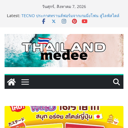
Skip
วันศุกร์, สิงหาคม 7, 2026
to
Latest:
TECNO ประกาศทรานส์ฟอร์มจากเกมมิ่งโฟน สู่ไลฟ์สไตล์
content
แฟชั่นไอเท็ม เสิร์ฟใหญ่ปักหมุดแลนมาร์คใหม่กลางสถานี
MRT วาง POVA 8 Series จุดเริ่มต้นครั้งสำคัญ
PIPPER STANDARD® เปิดตัวแชมพูอาบน้ำ และ โฟมอาบ
แห้งสัตว์เลี้ยง ชูนวัตกรรมพลังธรรมชาติ “Zero-Residue”
เลียขนได้ ปลอดภัย ไร้สารตกค้าง
เริ่มแล้ว! อ.ต.ก.แฟร์ 4 ภาค @ภาคกลาง “มนต์เสน่ห์เกษตร
ไทย สู่ใจกลางมหานคร” ชวนชิม ช้อป สินค้าเกษตร
คุณภาพจากทั่วไทย วันนี้ – 8 สิงหาคมนี้ ณ ลานคนเมือง
ททท. ประกาศความสำเร็จ Village to the World Season
5 ผนึก 9 พันธมิตร ขับเคลื่อน ESG Tourism สืบสานพระ
ราชปณิธาน สร้างคุณค่าการท่องเที่ยวไทยอย่างยั่งยืน
เหิงลี่ แมนูแฟคเจอริ่ง เทคโนโลยี (ไทยแลนด์) เปิดโรงงาน
แห่งใหม่ในชลบุรี เดินหน้าขยายฐานการผลิตสู่เอเชียตะวัน
ออกเฉียงใต้ เสริมแกร่งยุทธศาสตร์ระดับโลก