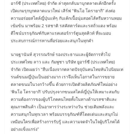
อาร์ซี (ประเทศไทย) จำกัด ล่าสุดกลับมาบุกตลาดเค้กอีกครั้ง
เปิดเกมรุกบุกตลาดแนวใหม่ เสิร์ฟ “ฟันโอ โดรายากิ” ส่งต่อ
ความอร่อยสไตล์ญี่ปุ่นแท้ๆ กับเค้กเนื้อนุ่มสอดไส้ครีมหวานหอม
เข้มข้น มาพร้อม 2 รสชาติ รสคัสตาร์ดและรสถั่วแดง พร้อม
ดีไซน์บรรจุภัณฑ์กับคาแรคเตอร์การ์ตูนสุดคิวท์ ที่จะมอบ
ประสบการณ์การทานที่อร่อยและสนุกในทุกคำ
นายฐานันท์ สุวรรณรักษ์ รองประธานและผู้จัดการทั่วไป
ประเทศไทย ลาว และ กัมพูชา บริษัท ยูอาร์ซี (ประเทศไทย)
จำกัด เปิดเผยว่า “สืบเนื่องจากตลาดปัจจุบันคนไทยหันไปนิยมเท
รนด์ขนมญี่ปุ่นเป็นอย่างมาก เราจึงเห็นโอกาสในการขยาย
ตลาดขนมในวงกว้างขึ้น ด้วยการเปิดตัวผลิตภัณฑ์ใหม่อย่าง
‘ฟันโอ โดรายากิ’ ปรับปรุงจากขนมสไตล์ญี่ปุ่นให้เหมาะสมกับ
ความต้องการของผู้บริโภคคนไทยทั้งในทางด้านรสชาติและ
คุณภาพสินค้า เป็นอาหารว่างระหว่างวัน ช่วยเติมพลังและ
ความสนุกในทุกเวลา พร้อมบรรจุภัณฑ์ที่โดดเด่นและสนุกไม่
เหมือนใครเพื่อสร้างการรับรู้ และความจดจำในใจผู้บริโภคได้
อย่างแข็งแกร่ง”