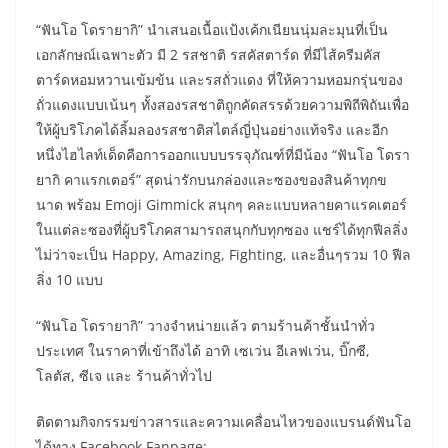
“ฟันโอ โดรายากิ” นำเสนอเนื้อแป้งเค้กเนียนนุ่มละมุนที่เป็น
เอกลักษณ์เฉพาะตัว มี 2 รสชาติ รสคัสตาร์ด ที่มีไส้ครีมคัส
ตาร์ดหอมหวานเข้มข้น และรสถั่วแดง ที่ให้ความหอมกรุ่นของ
ถั่วแดงแบบเน้นๆ ทั้งสองรสชาติถูกคัดสรรด้วยความพิถีพิถันเพื่อ
ให้ผู้บริโภคได้ลิ้มลองรสชาติสไตล์ญี่ปุ่นอย่างแท้จริง และอีก
หนึ่งไฮไลท์เด็ดคือการออกแบบบรรจุภัณฑ์ที่มีน้อง “ฟันโอ โดรา
ยากิ คาแรกเตอร์” สุดน่ารักบนกล่องและซองของสินค้าทุกข
นาด พร้อม Emoji Gimmick สนุกๆ คละแบบหลายคาแรคเตอร์
ในแต่ละซองที่ผู้บริโภคสามารถสนุกกับทุกซอง แชร์ได้ทุกฟีลลิ่ง
ไม่ว่าจะเป็น Happy, Amazing, Fighting, และอื่นๆรวม 10 ฟีล
ลิ่ง 10 แบบ
“ฟันโอ โดรายากิ” วางจำหน่ายแล้ว ตามร้านค้าชั้นนำทั่ว
ประเทศ ในราคาที่เข้าถึงได้ อาทิ เซเว่น อีเลฟเว่น, บิ๊กซี,
โลตัส, ซีเจ และ ร้านค้าทั่วไป
ติดตามกิจกรรมข่าวสารและความเคลื่อนไหวของแบรนด์ฟันโอ
ได้ทาง Facebook Fanpage: