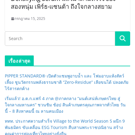
สองหนุ่ม เพิร์ธ-แซนต้า ถึงใจกลางสยาม
กรกฎาคม 15, 2025
เรื่องล่าสุด
PIPPER STANDARD® เปิดตัวแชมพูอาบน้ำ และ โฟมอาบแห้งสัตว์
เลี้ยง ชูนวัตกรรมพลังธรรมชาติ “Zero-Residue” เลียขนได้ ปลอดภัย
ไร้สารตกค้าง
เริ่มแล้ว! อ.ต.ก.แฟร์ 4 ภาค @ภาคกลาง “มนต์เสน่ห์เกษตรไทย สู่
ใจกลางมหานคร” ชวนชิม ช้อป สินค้าเกษตรคุณภาพจากทั่วไทย วัน
นี้ – 8 สิงหาคมนี้ ณ ลานคนเมือง
ททท. ประกาศความสำเร็จ Village to the World Season 5 ผนึก 9
พันธมิตร ขับเคลื่อน ESG Tourism สืบสานพระราชปณิธาน สร้าง
คุณค่าการท่องเที่ยวไทยอย่างยั่งยืน