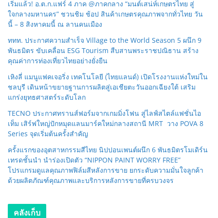
เริ่มแล้ว! อ.ต.ก.แฟร์ 4 ภาค @ภาคกลาง “มนต์เสน่ห์เกษตรไทย สู่
ใจกลางมหานคร” ชวนชิม ช้อป สินค้าเกษตรคุณภาพจากทั่วไทย วัน
นี้ – 8 สิงหาคมนี้ ณ ลานคนเมือง
ททท. ประกาศความสำเร็จ Village to the World Season 5 ผนึก 9
พันธมิตร ขับเคลื่อน ESG Tourism สืบสานพระราชปณิธาน สร้าง
คุณค่าการท่องเที่ยวไทยอย่างยั่งยืน
เหิงลี่ แมนูแฟคเจอริ่ง เทคโนโลยี (ไทยแลนด์) เปิดโรงงานแห่งใหม่ใน
ชลบุรี เดินหน้าขยายฐานการผลิตสู่เอเชียตะวันออกเฉียงใต้ เสริม
แกร่งยุทธศาสตร์ระดับโลก
TECNO ประกาศทรานส์ฟอร์มจากเกมมิ่งโฟน สู่ไลฟ์สไตล์แฟชั่นไอ
เท็ม เสิร์ฟใหญ่ปักหมุดแลนมาร์คใหม่กลางสถานี MRT วาง POVA 8
Series จุดเริ่มต้นครั้งสำคัญ
ครั้งแรกของอุตสาหกรรมสีไทย นิปปอนเพนต์ผนึก 6 พันธมิตรโมเดิร์น
เทรดชั้นนำ นำร่องเปิดตัว “NIPPON PAINT WORRY FREE”
โปรแกรมดูแลคุณภาพฟิล์มสีหลังการขาย ยกระดับความมั่นใจลูกค้า
ด้วยผลิตภัณฑ์คุณภาพและบริการหลังการขายที่ครบวงจร
คลังเก็บ