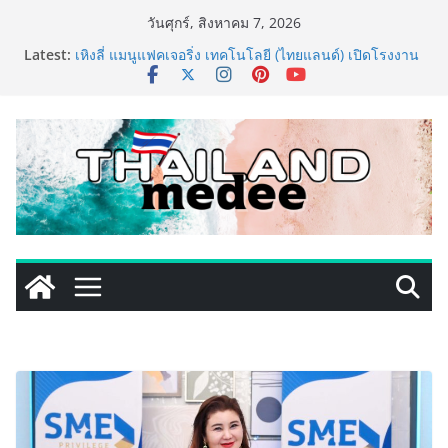
Skip
วันศุกร์, สิงหาคม 7, 2026
to
ททท. ประกาศความสำเร็จ Village to the World Season
Latest:
content
5 ผนึก 9 พันธมิตร ขับเคลื่อน ESG Tourism สืบสานพระ
ราชปณิธาน สร้างคุณค่าการท่องเที่ยวไทยอย่างยั่งยืน
เหิงลี่ แมนูแฟคเจอริ่ง เทคโนโลยี (ไทยแลนด์) เปิดโรงงาน
แห่งใหม่ในชลบุรี เดินหน้าขยายฐานการผลิตสู่เอเชียตะวัน
ออกเฉียงใต้ เสริมแกร่งยุทธศาสตร์ระดับโลก
TECNO ประกาศทรานส์ฟอร์มจากเกมมิ่งโฟน สู่ไลฟ์สไตล์
แฟชั่นไอเท็ม เสิร์ฟใหญ่ปักหมุดแลนมาร์คใหม่กลางสถานี
MRT วาง POVA 8 Series จุดเริ่มต้นครั้งสำคัญ
ครั้งแรกของอุตสาหกรรมสีไทย นิปปอนเพนต์ผนึก 6 พันธ
มิตรโมเดิร์นเทรดชั้นนำ นำร่องเปิดตัว “NIPPON PAINT
WORRY FREE” โปรแกรมดูแลคุณภาพฟิล์มสีหลังการขาย
ยกระดับความมั่นใจลูกค้าด้วยผลิตภัณฑ์คุณภาพและ
บริการหลังการขายที่ครบวงจร
เริ่มแล้ว! อ.ต.ก.แฟร์ 4 ภาค @ภาคกลาง “มนต์เสน่ห์เกษตร
ไทย สู่ใจกลางมหานคร” ชวนชิม ช้อป สินค้าเกษตร
คุณภาพจากทั่วไทย วันนี้ – 8 สิงหาคมนี้ ณ ลานคนเมือง