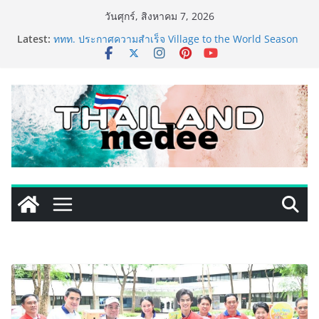
Skip
วันศุกร์, สิงหาคม 7, 2026
to
Latest:
ททท. ประกาศความสำเร็จ Village to the World Season
content
5 ผนึก 9 พันธมิตร ขับเคลื่อน ESG Tourism สืบสานพระ
ราชปณิธาน สร้างคุณค่าการท่องเที่ยวไทยอย่างยั่งยืน
เหิงลี่ แมนูแฟคเจอริ่ง เทคโนโลยี (ไทยแลนด์) เปิดโรงงาน
แห่งใหม่ในชลบุรี เดินหน้าขยายฐานการผลิตสู่เอเชียตะวัน
ออกเฉียงใต้ เสริมแกร่งยุทธศาสตร์ระดับโลก
TECNO ประกาศทรานส์ฟอร์มจากเกมมิ่งโฟน สู่ไลฟ์สไตล์
แฟชั่นไอเท็ม เสิร์ฟใหญ่ปักหมุดแลนมาร์คใหม่กลางสถานี
MRT วาง POVA 8 Series จุดเริ่มต้นครั้งสำคัญ
PIPPER STANDARD® เปิดตัวแชมพูอาบน้ำ และ โฟมอาบ
แห้งสัตว์เลี้ยง ชูนวัตกรรมพลังธรรมชาติ “Zero-Residue”
เลียขนได้ ปลอดภัย ไร้สารตกค้าง
เริ่มแล้ว! อ.ต.ก.แฟร์ 4 ภาค @ภาคกลาง “มนต์เสน่ห์เกษตร
ไทย สู่ใจกลางมหานคร” ชวนชิม ช้อป สินค้าเกษตร
คุณภาพจากทั่วไทย วันนี้ – 8 สิงหาคมนี้ ณ ลานคนเมือง