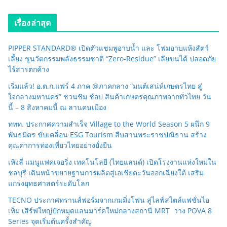
เรื่องล่าสุด
PIPPER STANDARD® เปิดตัวแชมพูอาบน้ำ และ โฟมอาบแห้งสัตว์
เลี้ยง ชูนวัตกรรมพลังธรรมชาติ “Zero-Residue” เลียขนได้ ปลอดภัย
ไร้สารตกค้าง
เริ่มแล้ว! อ.ต.ก.แฟร์ 4 ภาค @ภาคกลาง “มนต์เสน่ห์เกษตรไทย สู่
ใจกลางมหานคร” ชวนชิม ช้อป สินค้าเกษตรคุณภาพจากทั่วไทย วัน
นี้ – 8 สิงหาคมนี้ ณ ลานคนเมือง
ททท. ประกาศความสำเร็จ Village to the World Season 5 ผนึก 9
พันธมิตร ขับเคลื่อน ESG Tourism สืบสานพระราชปณิธาน สร้าง
คุณค่าการท่องเที่ยวไทยอย่างยั่งยืน
เหิงลี่ แมนูแฟคเจอริ่ง เทคโนโลยี (ไทยแลนด์) เปิดโรงงานแห่งใหม่ใน
ชลบุรี เดินหน้าขยายฐานการผลิตสู่เอเชียตะวันออกเฉียงใต้ เสริม
แกร่งยุทธศาสตร์ระดับโลก
TECNO ประกาศทรานส์ฟอร์มจากเกมมิ่งโฟน สู่ไลฟ์สไตล์แฟชั่นไอ
เท็ม เสิร์ฟใหญ่ปักหมุดแลนมาร์คใหม่กลางสถานี MRT วาง POVA 8
Series จุดเริ่มต้นครั้งสำคัญ