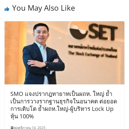
You May Also Like
SMO แจงปรากฎทายาทเป็นผถห. ใหญ่ ย้ำ
เป็นการวางรากฐานธุรกิจในอนาคต ต่อยอด
การเติบโต ย้ำผถห.ใหญ่-ผู้บริหาร Lock Up
หุ้น 100%
พฤศจิกายน 14, 2025