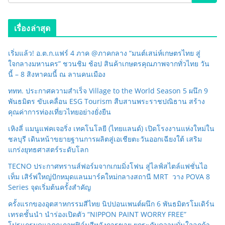
เรื่องล่าสุด
เริ่มแล้ว! อ.ต.ก.แฟร์ 4 ภาค @ภาคกลาง “มนต์เสน่ห์เกษตรไทย สู่
ใจกลางมหานคร” ชวนชิม ช้อป สินค้าเกษตรคุณภาพจากทั่วไทย วัน
นี้ – 8 สิงหาคมนี้ ณ ลานคนเมือง
ททท. ประกาศความสำเร็จ Village to the World Season 5 ผนึก 9
พันธมิตร ขับเคลื่อน ESG Tourism สืบสานพระราชปณิธาน สร้าง
คุณค่าการท่องเที่ยวไทยอย่างยั่งยืน
เหิงลี่ แมนูแฟคเจอริ่ง เทคโนโลยี (ไทยแลนด์) เปิดโรงงานแห่งใหม่ใน
ชลบุรี เดินหน้าขยายฐานการผลิตสู่เอเชียตะวันออกเฉียงใต้ เสริม
แกร่งยุทธศาสตร์ระดับโลก
TECNO ประกาศทรานส์ฟอร์มจากเกมมิ่งโฟน สู่ไลฟ์สไตล์แฟชั่นไอ
เท็ม เสิร์ฟใหญ่ปักหมุดแลนมาร์คใหม่กลางสถานี MRT วาง POVA 8
Series จุดเริ่มต้นครั้งสำคัญ
ครั้งแรกของอุตสาหกรรมสีไทย นิปปอนเพนต์ผนึก 6 พันธมิตรโมเดิร์น
เทรดชั้นนำ นำร่องเปิดตัว “NIPPON PAINT WORRY FREE”
โปรแกรมดูแลคุณภาพฟิล์มสีหลังการขาย ยกระดับความมั่นใจลูกค้า