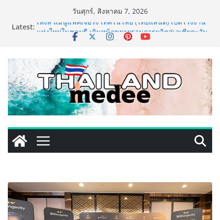
Skip
วันศุกร์, สิงหาคม 7, 2026
to
Latest:
เหิงลี่ แมนูแฟคเจอริ่ง เทคโนโลยี (ไทยแลนด์) เปิดโรงงาน
content
แห่งใหม่ในชลบุรี เดินหน้าขยายฐานการผลิตสู่เอเชียตะวัน
ออกเฉียงใต้ เสริมแกร่งยุทธศาสตร์ระดับโลก
TECNO ประกาศทรานส์ฟอร์มจากเกมมิ่งโฟน สู่ไลฟ์สไตล์
แฟชั่นไอเท็ม เสิร์ฟใหญ่ปักหมุดแลนมาร์คใหม่กลางสถานี
MRT วาง POVA 8 Series จุดเริ่มต้นครั้งสำคัญ
ครั้งแรกของอุตสาหกรรมสีไทย นิปปอนเพนต์ผนึก 6 พันธ
มิตรโมเดิร์นเทรดชั้นนำ นำร่องเปิดตัว “NIPPON PAINT
WORRY FREE” โปรแกรมดูแลคุณภาพฟิล์มสีหลังการขาย
ยกระดับความมั่นใจลูกค้าด้วยผลิตภัณฑ์คุณภาพและ
บริการหลังการขายที่ครบวงจร
เริ่มแล้ว! อ.ต.ก.แฟร์ 4 ภาค @ภาคกลาง “มนต์เสน่ห์เกษตร
ไทย สู่ใจกลางมหานคร” ชวนชิม ช้อป สินค้าเกษตร
คุณภาพจากทั่วไทย วันนี้ – 8 สิงหาคมนี้ ณ ลานคนเมือง
ททท. ประกาศความสำเร็จ Village to the World Season
5 ผนึก 9 พันธมิตร ขับเคลื่อน ESG Tourism สืบสานพระ
ราชปณิธาน สร้างคุณค่าการท่องเที่ยวไทยอย่างยั่งยืน