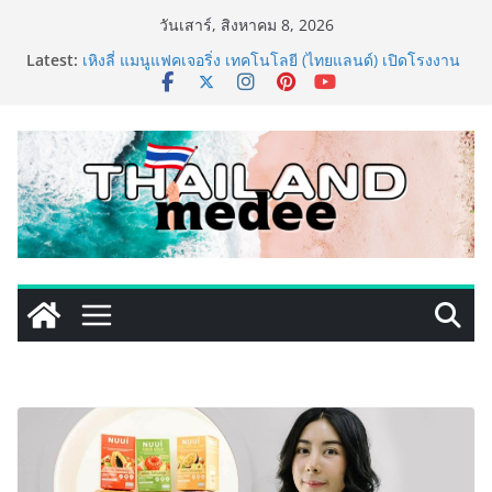
Skip
วันเสาร์, สิงหาคม 8, 2026
to
Latest:
เหิงลี่ แมนูแฟคเจอริ่ง เทคโนโลยี (ไทยแลนด์) เปิดโรงงาน
content
แห่งใหม่ในชลบุรี เดินหน้าขยายฐานการผลิตสู่เอเชียตะวัน
ออกเฉียงใต้ เสริมแกร่งยุทธศาสตร์ระดับโลก
TECNO ประกาศทรานส์ฟอร์มจากเกมมิ่งโฟน สู่ไลฟ์สไตล์
แฟชั่นไอเท็ม เสิร์ฟใหญ่ปักหมุดแลนมาร์คใหม่กลางสถานี
MRT วาง POVA 8 Series จุดเริ่มต้นครั้งสำคัญ
PIPPER STANDARD® เปิดตัวแชมพูอาบน้ำ และ โฟมอาบ
แห้งสัตว์เลี้ยง ชูนวัตกรรมพลังธรรมชาติ “Zero-Residue”
เลียขนได้ ปลอดภัย ไร้สารตกค้าง
เริ่มแล้ว! อ.ต.ก.แฟร์ 4 ภาค @ภาคกลาง “มนต์เสน่ห์เกษตร
ไทย สู่ใจกลางมหานคร” ชวนชิม ช้อป สินค้าเกษตร
คุณภาพจากทั่วไทย วันนี้ – 8 สิงหาคมนี้ ณ ลานคนเมือง
ททท. ประกาศความสำเร็จ Village to the World Season
5 ผนึก 9 พันธมิตร ขับเคลื่อน ESG Tourism สืบสานพระ
ราชปณิธาน สร้างคุณค่าการท่องเที่ยวไทยอย่างยั่งยืน