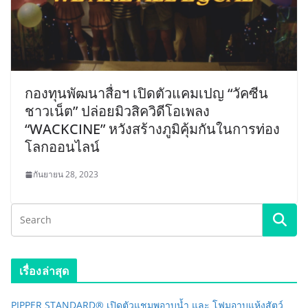
กองทุนพัฒนาสื่อฯ เปิดตัวแคมเปญ “วัคซีน
ชาวเน็ต” ปล่อยมิวสิควิดีโอเพลง
“WACKCINE” หวังสร้างภูมิคุ้มกันในการท่อง
โลกออนไลน์
กันยายน 28, 2023
เรื่องล่าสุด
PIPPER STANDARD® เปิดตัวแชมพูอาบน้ำ และ โฟมอาบแห้งสัตว์