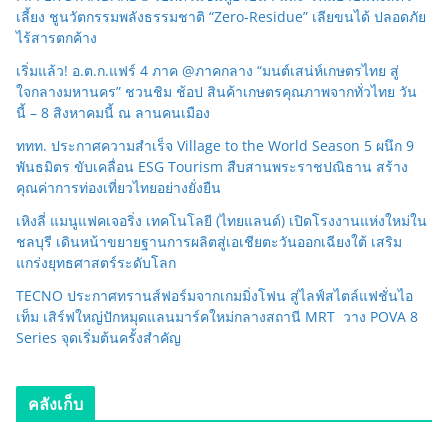
เลี้ยง ชูนวัตกรรมพลังธรรมชาติ “Zero-Residue” เลียขนได้ ปลอดภัย
ไร้สารตกค้าง
เริ่มแล้ว! อ.ต.ก.แฟร์ 4 ภาค @ภาคกลาง “มนต์เสน่ห์เกษตรไทย สู่
ใจกลางมหานคร” ชวนชิม ช้อป สินค้าเกษตรคุณภาพจากทั่วไทย วัน
นี้ – 8 สิงหาคมนี้ ณ ลานคนเมือง
ททท. ประกาศความสำเร็จ Village to the World Season 5 ผนึก 9
พันธมิตร ขับเคลื่อน ESG Tourism สืบสานพระราชปณิธาน สร้าง
คุณค่าการท่องเที่ยวไทยอย่างยั่งยืน
เหิงลี่ แมนูแฟคเจอริ่ง เทคโนโลยี (ไทยแลนด์) เปิดโรงงานแห่งใหม่ใน
ชลบุรี เดินหน้าขยายฐานการผลิตสู่เอเชียตะวันออกเฉียงใต้ เสริม
แกร่งยุทธศาสตร์ระดับโลก
TECNO ประกาศทรานส์ฟอร์มจากเกมมิ่งโฟน สู่ไลฟ์สไตล์แฟชั่นไอ
เท็ม เสิร์ฟใหญ่ปักหมุดแลนมาร์คใหม่กลางสถานี MRT วาง POVA 8
Series จุดเริ่มต้นครั้งสำคัญ
คลังเก็บ