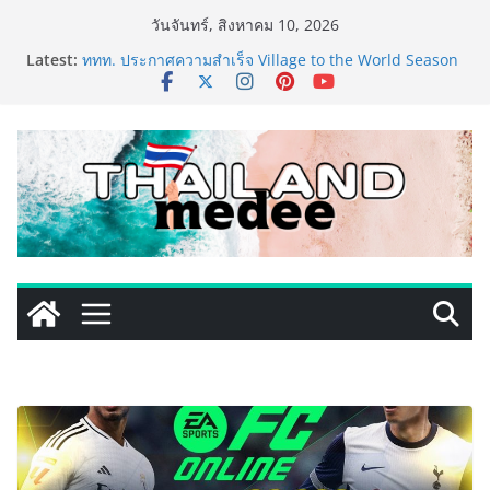
Skip
วันจันทร์, สิงหาคม 10, 2026
to
Latest:
ททท. ประกาศความสำเร็จ Village to the World Season
content
5 ผนึก 9 พันธมิตร ขับเคลื่อน ESG Tourism สืบสานพระ
ราชปณิธาน สร้างคุณค่าการท่องเที่ยวไทยอย่างยั่งยืน
เหิงลี่ แมนูแฟคเจอริ่ง เทคโนโลยี (ไทยแลนด์) เปิดโรงงาน
แห่งใหม่ในชลบุรี เดินหน้าขยายฐานการผลิตสู่เอเชียตะวัน
ออกเฉียงใต้ เสริมแกร่งยุทธศาสตร์ระดับโลก
LORDNINE จัดศึกคนดังสายเกม ไทย ปะทะ ฟิลิปปินส์ ใน
“Rise of the Tenth Lord” เปิดสงครามกิลด์ข้ามประเทศ
ฉลองเซิร์ฟเวอร์ใหม่ เฮเลนา
PIPPER STANDARD® เปิดตัวแชมพูอาบน้ำ และ โฟมอาบ
แห้งสัตว์เลี้ยง ชูนวัตกรรมพลังธรรมชาติ “Zero-Residue”
เลียขนได้ ปลอดภัย ไร้สารตกค้าง
เริ่มแล้ว! อ.ต.ก.แฟร์ 4 ภาค @ภาคกลาง “มนต์เสน่ห์เกษตร
ไทย สู่ใจกลางมหานคร” ชวนชิม ช้อป สินค้าเกษตร
คุณภาพจากทั่วไทย วันนี้ – 8 สิงหาคมนี้ ณ ลานคนเมือง