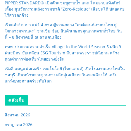
PIPPER STANDARD® เปิดตัวแชมพูอาบน้ำ และ โฟมอาบแห้งสัตว์
เลี้ยง ชูนวัตกรรมพลังธรรมชาติ “Zero-Residue” เลียขนได้ ปลอดภัย
ไร้สารตกค้าง
เริ่มแล้ว! อ.ต.ก.แฟร์ 4 ภาค @ภาคกลาง “มนต์เสน่ห์เกษตรไทย สู่
ใจกลางมหานคร” ชวนชิม ช้อป สินค้าเกษตรคุณภาพจากทั่วไทย วัน
นี้ – 8 สิงหาคมนี้ ณ ลานคนเมือง
ททท. ประกาศความสำเร็จ Village to the World Season 5 ผนึก 9
พันธมิตร ขับเคลื่อน ESG Tourism สืบสานพระราชปณิธาน สร้าง
คุณค่าการท่องเที่ยวไทยอย่างยั่งยืน
เหิงลี่ แมนูแฟคเจอริ่ง เทคโนโลยี (ไทยแลนด์) เปิดโรงงานแห่งใหม่ใน
ชลบุรี เดินหน้าขยายฐานการผลิตสู่เอเชียตะวันออกเฉียงใต้ เสริม
แกร่งยุทธศาสตร์ระดับโลก
คลังเก็บ
สิงหาคม 2026
กรกฎาคม 2026