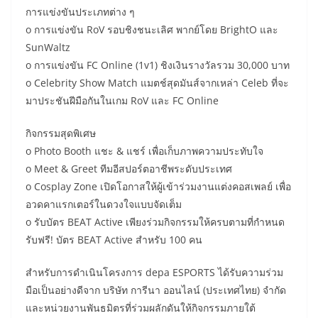
การแข่งขันประเภทต่าง ๆ
o การแข่งขัน RoV รอบชิงชนะเลิศ พากย์โดย BrightO และ
SunWaltz
o การแข่งขัน FC Online (1v1) ชิงเงินรางวัลรวม 30,000 บาท
o Celebrity Show Match แมตช์สุดมันส์จากเหล่า Celeb ที่จะ
มาประชันฝีมือกันในเกม RoV และ FC Online
กิจกรรมสุดพิเศษ
o Photo Booth แชะ & แชร์ เพื่อเก็บภาพความประทับใจ
o Meet & Greet ทีมอีสปอร์ตอาชีพระดับประเทศ
o Cosplay Zone เปิดโอกาสให้ผู้เข้าร่วมงานแต่งคอสเพลย์ เพื่อ
อวดคาแรกเตอร์ในดวงใจแบบจัดเต็ม
o รับบัตร BEAT Active เพียงร่วมกิจกรรมให้ครบตามที่กำหนด
รับฟรี! บัตร BEAT Active สำหรับ 100 คน
สำหรับการดำเนินโครงการ depa ESPORTS ได้รับความร่วม
มือเป็นอย่างดีจาก บริษัท การีนา ออนไลน์ (ประเทศไทย) จำกัด
และหน่วยงานพันธมิตรที่ร่วมผลักดันให้กิจกรรมภายใต้