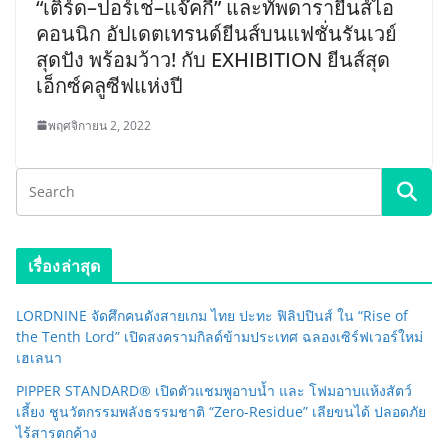
“เติร์ด–ปอร์เช่–แจ๊คกี้” และทัพดารายีนส์ไอ
คอนนิก อัปเดตเทรนด์ยีนส์บนแฟชั่นรันเวย์
สุดปัง พร้อมว้าว! กับ EXHIBITION ยีนส์สุด
เอ็กซ์คลูซีฟแห่งปี
พฤศจิกายน 2, 2022
เรื่องล่าสุด
LORDNINE จัดศึกคนดังสายเกม ไทย ปะทะ ฟิลิปปินส์ ใน “Rise of
the Tenth Lord” เปิดสงครามกิลด์ข้ามประเทศ ฉลองเซิร์ฟเวอร์ใหม่
เฮเลนา
PIPPER STANDARD® เปิดตัวแชมพูอาบน้ำ และ โฟมอาบแห้งสัตว์
เลี้ยง ชูนวัตกรรมพลังธรรมชาติ “Zero-Residue” เลียขนได้ ปลอดภัย
ไร้สารตกค้าง