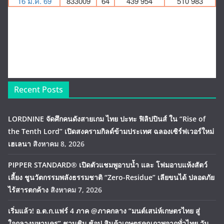
Recent Posts
LORDNINE จัดศึกคนดังสายเกม ไทย ปะทะ ฟิลิปปินส์ ใน “Rise of
the Tenth Lord” เปิดสงครามกิลด์ข้ามประเทศ ฉลองเซิร์ฟเวอร์ใหม่
เฮเลนา
สิงหาคม 8, 2026
PIPPER STANDARD® เปิดตัวแชมพูอาบน้ำ และ โฟมอาบแห้งสัตว์
เลี้ยง ชูนวัตกรรมพลังธรรมชาติ “Zero-Residue” เลียขนได้ ปลอดภัย
ไร้สารตกค้าง
สิงหาคม 7, 2026
เริ่มแล้ว! อ.ต.ก.แฟร์ 4 ภาค @ภาคกลาง “มนต์เสน่ห์เกษตรไทย สู่
ใจกลางมหานคร” ชวนชิม ช้อป สินค้าเกษตรคุณภาพจากทั่วไทย วัน