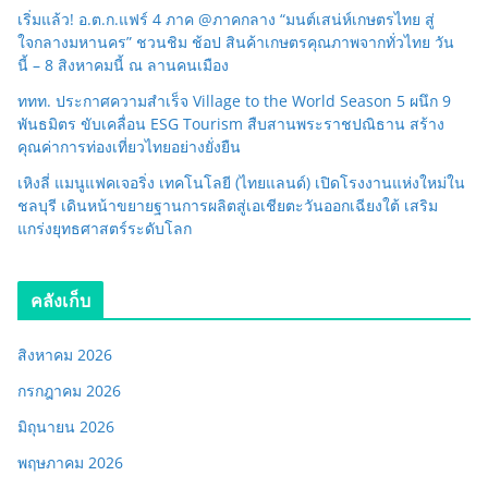
เริ่มแล้ว! อ.ต.ก.แฟร์ 4 ภาค @ภาคกลาง “มนต์เสน่ห์เกษตรไทย สู่
ใจกลางมหานคร” ชวนชิม ช้อป สินค้าเกษตรคุณภาพจากทั่วไทย วัน
นี้ – 8 สิงหาคมนี้ ณ ลานคนเมือง
ททท. ประกาศความสำเร็จ Village to the World Season 5 ผนึก 9
พันธมิตร ขับเคลื่อน ESG Tourism สืบสานพระราชปณิธาน สร้าง
คุณค่าการท่องเที่ยวไทยอย่างยั่งยืน
เหิงลี่ แมนูแฟคเจอริ่ง เทคโนโลยี (ไทยแลนด์) เปิดโรงงานแห่งใหม่ใน
ชลบุรี เดินหน้าขยายฐานการผลิตสู่เอเชียตะวันออกเฉียงใต้ เสริม
แกร่งยุทธศาสตร์ระดับโลก
คลังเก็บ
สิงหาคม 2026
กรกฎาคม 2026
มิถุนายน 2026
พฤษภาคม 2026