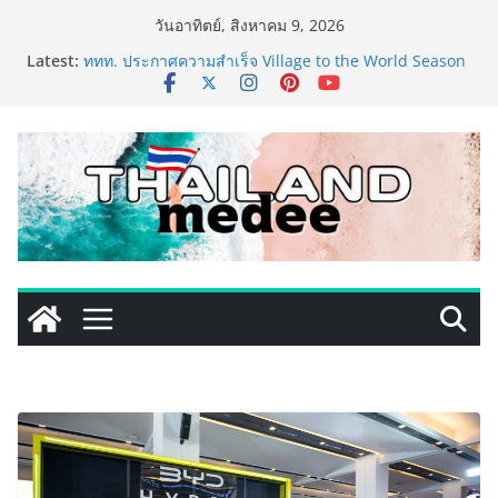
Skip
วันอาทิตย์, สิงหาคม 9, 2026
to
Latest:
ททท. ประกาศความสำเร็จ Village to the World Season
content
5 ผนึก 9 พันธมิตร ขับเคลื่อน ESG Tourism สืบสานพระ
ราชปณิธาน สร้างคุณค่าการท่องเที่ยวไทยอย่างยั่งยืน
เหิงลี่ แมนูแฟคเจอริ่ง เทคโนโลยี (ไทยแลนด์) เปิดโรงงาน
แห่งใหม่ในชลบุรี เดินหน้าขยายฐานการผลิตสู่เอเชียตะวัน
ออกเฉียงใต้ เสริมแกร่งยุทธศาสตร์ระดับโลก
LORDNINE จัดศึกคนดังสายเกม ไทย ปะทะ ฟิลิปปินส์ ใน
“Rise of the Tenth Lord” เปิดสงครามกิลด์ข้ามประเทศ
ฉลองเซิร์ฟเวอร์ใหม่ เฮเลนา
PIPPER STANDARD® เปิดตัวแชมพูอาบน้ำ และ โฟมอาบ
แห้งสัตว์เลี้ยง ชูนวัตกรรมพลังธรรมชาติ “Zero-Residue”
เลียขนได้ ปลอดภัย ไร้สารตกค้าง
เริ่มแล้ว! อ.ต.ก.แฟร์ 4 ภาค @ภาคกลาง “มนต์เสน่ห์เกษตร
ไทย สู่ใจกลางมหานคร” ชวนชิม ช้อป สินค้าเกษตร
คุณภาพจากทั่วไทย วันนี้ – 8 สิงหาคมนี้ ณ ลานคนเมือง