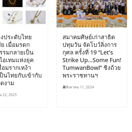
่องประดับไทย
สมาคมศิษย์เก่าสาธิต
ัย เมื่อมรดก
ปทุมวัน จัดโบว์ลิ่งการ
รรมกลายเป็น
กุศล ครั้งที่ 19 “Let’s
ไอเทมแห่งยุค
Strike Up…Some Fun!
ชื่อมรากเหง้า
TumwanBowl” ชิงถ้วย
็นไทยกับเข้ากับ
พระราชทานฯ
งดงาม
สิงหาคม 11, 2024
 22, 2025