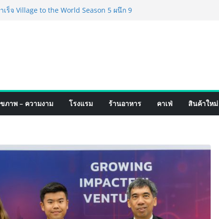
ร็จ Village to the World Season 5 ผนึก 9
น ESG Tourism สืบสานพระราชปณิธาน สร้าง
ยอย่างยั่งยืน
่ง เทคโนโลยี (ไทยแลนด์) เปิดโรงงานแห่งใหม่
ายฐานการผลิตสู่เอเชียตะวันออกเฉียงใต้
ร์ระดับโลก
ฟอร์มจากเกมมิ่งโฟน สู่ไลฟ์สไตล์แฟชั่นไอ
หมุดแลนมาร์คใหม่กลางสถานี MRT วาง POVA
รั้งสำคัญ
เปิดตัวแชมพูอาบน้ำ และ โฟมอาบแห้งสัตว์
ุขภาพ – ความงาม
โรงแรม
ร้านอาหาร
คาเฟ่
สินค้าใหม่
ังธรรมชาติ “Zero-Residue” เลียขนได้
าง
์ 4 ภาค @ภาคกลาง “มนต์เสน่ห์เกษตรไทย สู่
ิม ช้อป สินค้าเกษตรคุณภาพจากทั่ว
คมนี้ ณ ลานคนเมือง