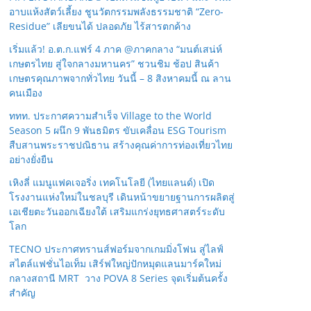
อาบแห้งสัตว์เลี้ยง ชูนวัตกรรมพลังธรรมชาติ “Zero-
Residue” เลียขนได้ ปลอดภัย ไร้สารตกค้าง
เริ่มแล้ว! อ.ต.ก.แฟร์ 4 ภาค @ภาคกลาง “มนต์เสน่ห์
เกษตรไทย สู่ใจกลางมหานคร” ชวนชิม ช้อป สินค้า
เกษตรคุณภาพจากทั่วไทย วันนี้ – 8 สิงหาคมนี้ ณ ลาน
คนเมือง
ททท. ประกาศความสำเร็จ Village to the World
Season 5 ผนึก 9 พันธมิตร ขับเคลื่อน ESG Tourism
สืบสานพระราชปณิธาน สร้างคุณค่าการท่องเที่ยวไทย
อย่างยั่งยืน
เหิงลี่ แมนูแฟคเจอริ่ง เทคโนโลยี (ไทยแลนด์) เปิด
โรงงานแห่งใหม่ในชลบุรี เดินหน้าขยายฐานการผลิตสู่
เอเชียตะวันออกเฉียงใต้ เสริมแกร่งยุทธศาสตร์ระดับ
โลก
TECNO ประกาศทรานส์ฟอร์มจากเกมมิ่งโฟน สู่ไลฟ์
สไตล์แฟชั่นไอเท็ม เสิร์ฟใหญ่ปักหมุดแลนมาร์คใหม่
กลางสถานี MRT วาง POVA 8 Series จุดเริ่มต้นครั้ง
สำคัญ