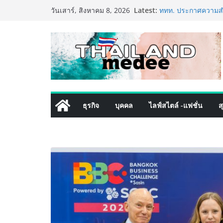
Skip
Latest:
ททท. ประกาศความสำเ
วันเสาร์, สิงหาคม 8, 2026
to
พันธมิตร ขับเคลื่อ
คุณค่าการท่องเที่ยวไท
content
เหิงลี่ แมนูแฟคเจอริ
ในชลบุรี เดินหน้าขย
เสริมแกร่งยุทธศาสต
TECNO ประกาศทรานส์
เท็ม เสิร์ฟใหญ่ปัก
8 Series จุดเริ่มต้นค
PIPPER STANDARD® 
ธุรกิจ
บุคคล
ไลฟ์สไตล์ -แฟชั่น
ส
เลี้ยง ชูนวัตกรรมพล
ปลอดภัย ไร้สารตกค้
เริ่มแล้ว! อ.ต.ก.แฟร
ใจกลางมหานคร” ชวนช
ไทย วันนี้ – 8 สิงหา