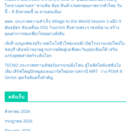
ใจกลางมหานคร” ชวนชิม ช้อป สินค้าเกษตรคุณภาพจากทั่วไทย วัน
นี้ – 8 สิงหาคมนี้ ณ ลานคนเมือง
ททท. ประกาศความสำเร็จ Village to the World Season 5 ผนึก 9
พันธมิตร ขับเคลื่อน ESG Tourism สืบสานพระราชปณิธาน สร้าง
คุณค่าการท่องเที่ยวไทยอย่างยั่งยืน
เหิงลี่ แมนูแฟคเจอริ่ง เทคโนโลยี (ไทยแลนด์) เปิดโรงงานแห่งใหม่ใน
ชลบุรี เดินหน้าขยายฐานการผลิตสู่เอเชียตะวันออกเฉียงใต้ เสริม
แกร่งยุทธศาสตร์ระดับโลก
TECNO ประกาศทรานส์ฟอร์มจากเกมมิ่งโฟน สู่ไลฟ์สไตล์แฟชั่นไอ
เท็ม เสิร์ฟใหญ่ปักหมุดแลนมาร์คใหม่กลางสถานี MRT วาง POVA 8
Series จุดเริ่มต้นครั้งสำคัญ
คลังเก็บ
สิงหาคม 2026
กรกฎาคม 2026
มิถุนายน 2026