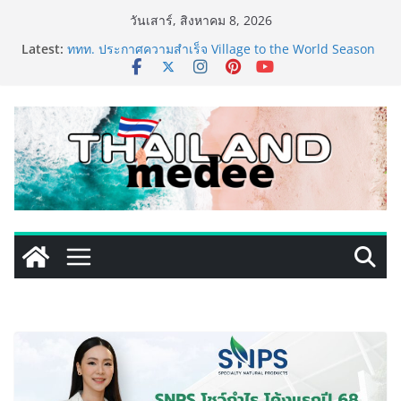
Skip
วันเสาร์, สิงหาคม 8, 2026
to
Latest:
ททท. ประกาศความสำเร็จ Village to the World Season
content
5 ผนึก 9 พันธมิตร ขับเคลื่อน ESG Tourism สืบสานพระ
ราชปณิธาน สร้างคุณค่าการท่องเที่ยวไทยอย่างยั่งยืน
เหิงลี่ แมนูแฟคเจอริ่ง เทคโนโลยี (ไทยแลนด์) เปิดโรงงาน
แห่งใหม่ในชลบุรี เดินหน้าขยายฐานการผลิตสู่เอเชียตะวัน
ออกเฉียงใต้ เสริมแกร่งยุทธศาสตร์ระดับโลก
TECNO ประกาศทรานส์ฟอร์มจากเกมมิ่งโฟน สู่ไลฟ์สไตล์
แฟชั่นไอเท็ม เสิร์ฟใหญ่ปักหมุดแลนมาร์คใหม่กลางสถานี
MRT วาง POVA 8 Series จุดเริ่มต้นครั้งสำคัญ
PIPPER STANDARD® เปิดตัวแชมพูอาบน้ำ และ โฟมอาบ
แห้งสัตว์เลี้ยง ชูนวัตกรรมพลังธรรมชาติ “Zero-Residue”
เลียขนได้ ปลอดภัย ไร้สารตกค้าง
เริ่มแล้ว! อ.ต.ก.แฟร์ 4 ภาค @ภาคกลาง “มนต์เสน่ห์เกษตร
ไทย สู่ใจกลางมหานคร” ชวนชิม ช้อป สินค้าเกษตร
คุณภาพจากทั่วไทย วันนี้ – 8 สิงหาคมนี้ ณ ลานคนเมือง