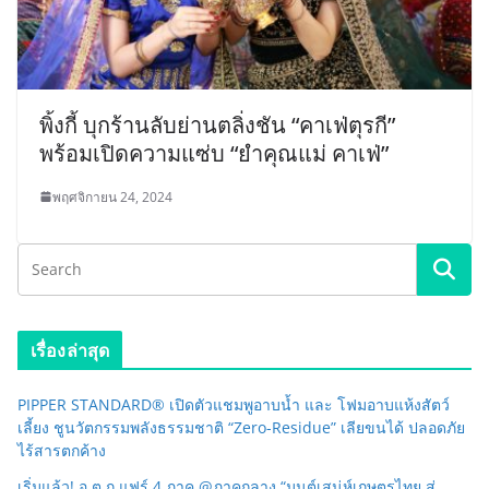
พิ้งกี้ บุกร้านลับย่านตลิ่งชัน “คาเฟ่ตุรกี”
พร้อมเปิดความแซ่บ “ยำคุณแม่ คาเฟ่”
พฤศจิกายน 24, 2024
เรื่องล่าสุด
PIPPER STANDARD® เปิดตัวแชมพูอาบน้ำ และ โฟมอาบแห้งสัตว์
เลี้ยง ชูนวัตกรรมพลังธรรมชาติ “Zero-Residue” เลียขนได้ ปลอดภัย
ไร้สารตกค้าง
เริ่มแล้ว! อ.ต.ก.แฟร์ 4 ภาค @ภาคกลาง “มนต์เสน่ห์เกษตรไทย สู่