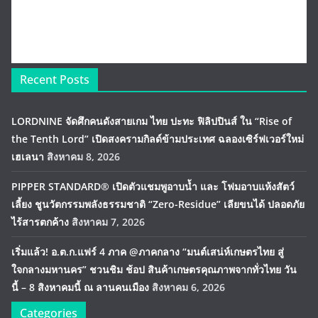
Recent Posts
LORDNINE จัดศึกคนดังสายเกม ไทย ปะทะ ฟิลิปปินส์ ใน “Rise of
the Tenth Lord” เปิดสงครามกิลด์ข้ามประเทศ ฉลองเซิร์ฟเวอร์ใหม่
เฮเลนา
สิงหาคม 8, 2026
PIPPER STANDARD® เปิดตัวแชมพูอาบน้ำ และ โฟมอาบแห้งสัตว์
เลี้ยง ชูนวัตกรรมพลังธรรมชาติ “Zero-Residue” เลียขนได้ ปลอดภัย
ไร้สารตกค้าง
สิงหาคม 7, 2026
เริ่มแล้ว! อ.ต.ก.แฟร์ 4 ภาค @ภาคกลาง “มนต์เสน่ห์เกษตรไทย สู่
ใจกลางมหานคร” ชวนชิม ช้อป สินค้าเกษตรคุณภาพจากทั่วไทย วัน
นี้ – 8 สิงหาคมนี้ ณ ลานคนเมือง
สิงหาคม 6, 2026
Categories