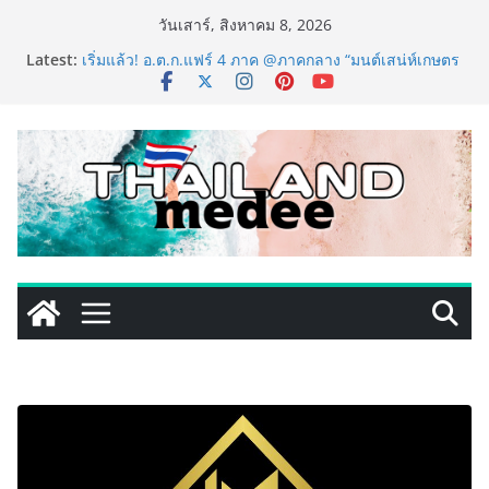
Skip
วันเสาร์, สิงหาคม 8, 2026
to
PIPPER STANDARD® เปิดตัวแชมพูอาบน้ำ และ โฟมอาบ
Latest:
แห้งสัตว์เลี้ยง ชูนวัตกรรมพลังธรรมชาติ “Zero-Residue”
content
เลียขนได้ ปลอดภัย ไร้สารตกค้าง
เริ่มแล้ว! อ.ต.ก.แฟร์ 4 ภาค @ภาคกลาง “มนต์เสน่ห์เกษตร
ไทย สู่ใจกลางมหานคร” ชวนชิม ช้อป สินค้าเกษตร
คุณภาพจากทั่วไทย วันนี้ – 8 สิงหาคมนี้ ณ ลานคนเมือง
ททท. ประกาศความสำเร็จ Village to the World Season
5 ผนึก 9 พันธมิตร ขับเคลื่อน ESG Tourism สืบสานพระ
ราชปณิธาน สร้างคุณค่าการท่องเที่ยวไทยอย่างยั่งยืน
เหิงลี่ แมนูแฟคเจอริ่ง เทคโนโลยี (ไทยแลนด์) เปิดโรงงาน
แห่งใหม่ในชลบุรี เดินหน้าขยายฐานการผลิตสู่เอเชียตะวัน
ออกเฉียงใต้ เสริมแกร่งยุทธศาสตร์ระดับโลก
LORDNINE จัดศึกคนดังสายเกม ไทย ปะทะ ฟิลิปปินส์ ใน
“Rise of the Tenth Lord” เปิดสงครามกิลด์ข้ามประเทศ
ฉลองเซิร์ฟเวอร์ใหม่ เฮเลนา