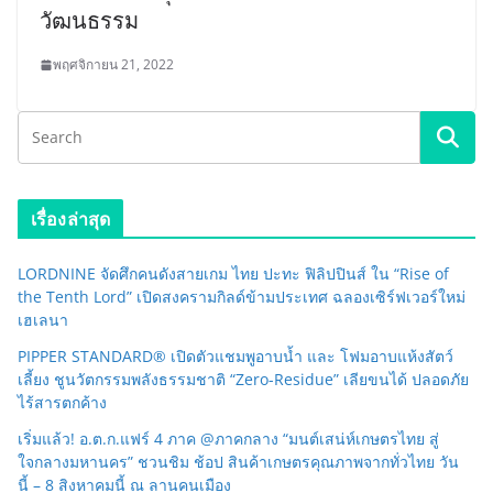
วัฒนธรรม
พฤศจิกายน 21, 2022
เรื่องล่าสุด
LORDNINE จัดศึกคนดังสายเกม ไทย ปะทะ ฟิลิปปินส์ ใน “Rise of
the Tenth Lord” เปิดสงครามกิลด์ข้ามประเทศ ฉลองเซิร์ฟเวอร์ใหม่
เฮเลนา
PIPPER STANDARD® เปิดตัวแชมพูอาบน้ำ และ โฟมอาบแห้งสัตว์
เลี้ยง ชูนวัตกรรมพลังธรรมชาติ “Zero-Residue” เลียขนได้ ปลอดภัย
ไร้สารตกค้าง
เริ่มแล้ว! อ.ต.ก.แฟร์ 4 ภาค @ภาคกลาง “มนต์เสน่ห์เกษตรไทย สู่
ใจกลางมหานคร” ชวนชิม ช้อป สินค้าเกษตรคุณภาพจากทั่วไทย วัน
นี้ – 8 สิงหาคมนี้ ณ ลานคนเมือง