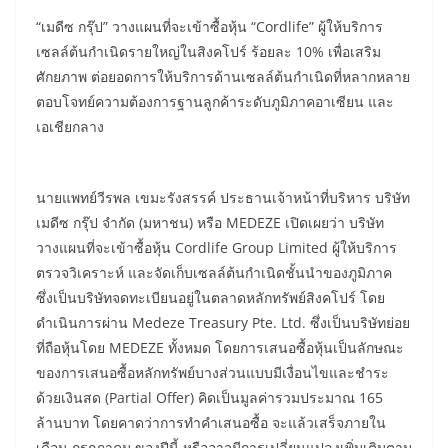
“เมดีซ กรุ๊ป” วางแผนที่จะเข้าซื้อหุ้น “Cordlife” ผู้ให้บริการ
เซลล์ต้นกำเนิดรายใหญ่ในสิงคโปร์ ร้อยละ 10% เพื่อเสริม
ศักยภาพ ต่อยอดการให้บริการด้านเซลล์ต้นกำเนิดที่หลากหลาย
ตอบโจทย์ความต้องการฐานลูกค้าระดับภูมิภาคอาเซียน และ
เอเชียกลาง
นายแพทย์วีรพล เขมะรังสรรค์ ประธานเจ้าหน้าที่บริหาร บริษัท
เมดีซ กรุ๊ป จำกัด (มหาชน) หรือ MEDEZE เปิดเผยว่า บริษัท
วางแผนที่จะเข้าซื้อหุ้น Cordlife Group Limited ผู้ให้บริการ
ตรวจวิเคราะห์ และจัดเก็บเซลล์ต้นกำเนิดชั้นนำของภูมิภาค
ซึ่งเป็นบริษัทจดทะเบียนอยู่ในตลาดหลักทรัพย์สิงคโปร์ โดย
ดำเนินการผ่าน Medeze Treasury Pte. Ltd. ซึ่งเป็นบริษัทย่อย
ที่ถือหุ้นโดย MEDEZE ทั้งหมด โดยการเสนอซื้อหุ้นเป็นลักษณะ
ของการเสนอซื้อหลักทรัพย์บางส่วนแบบมีเงื่อนไขและชำระ
ด้วยเงินสด (Partial Offer) คิดเป็นมูลค่ารวมประมาณ 165
ล้านบาท โดยคาดว่าการทำคำเสนอซื้อ จะแล้วเสร็จภายใน
เดือน กรกฎาคม ของปีนี้ หรืออาจมีการเปลี่ยนแปลงเพิ่มเติมตาม