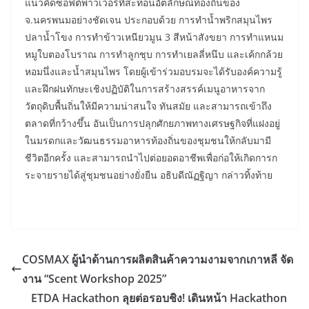
แนวคิดซอฟต์พาวเวอร์ที่สะท้อนอัตลักษณ์ท้องถิ่นของ
จ.นครพนมอย่างชัดเจน ประกอบด้วย การทำน้ำพริกสมุนไพร
ปลาน้ำโขง การทำข้าวเหนียวมูน 3 สีหน้าสังขยา การทำแหนม
หมูใบตองโบราณ การทำลูกชุบ การทำเยลลี่หนึบ และเค้กกล้วย
หอมนึ่งและน้ำสมุนไพร โดยผู้เข้าร่วมอบรมจะได้รับองค์ความรู้
และฝึกฝนทักษะเชิงปฏิบัติในการสร้างสรรค์เมนูอาหารจาก
วัตถุดิบพื้นถิ่นให้มีความน่าสนใจ ทันสมัย และสามารถเข้าถึง
ตลาดที่กว้างขึ้น อันเป็นการปลุกศักยภาพทางเศรษฐกิจที่แฝงอยู่
ในมรดกและวัฒนธรรมอาหารท้องถิ่นของชุมชนให้กลับมามี
ชีวิตอีกครั้ง และสามารถนำไปต่อยอดอาชีพเพื่อก่อให้เกิดการก
ระจายรายได้สู่ชุมชนอย่างยั่งยืน อธิบดีณัฏฐิญา กล่าวทิ้งท้าย
COSMAX ผู้นำด้านการผลิตสินค้าความงามจากเกาหลี จัด
งาน “Scent Workshop 2025”
ETDA Hackathon ลุยต่อรอบชิง! เดินหน้า Hackathon