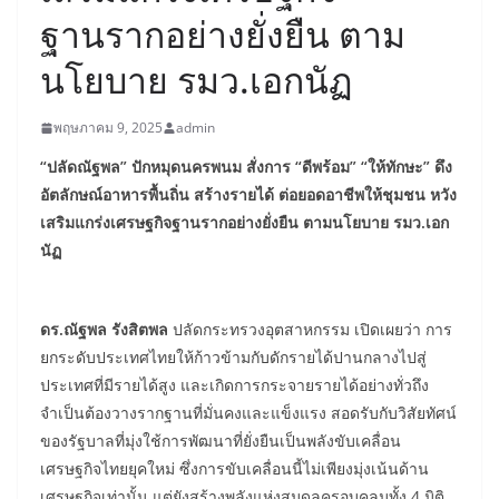
ฐานรากอย่างยั่งยืน ตาม
นโยบาย รมว.เอกนัฏ
พฤษภาคม 9, 2025
admin
“ปลัดณัฐพล” ปักหมุดนครพนม สั่งการ “ดีพร้อม” “ให้ทักษะ” ดึง
อัตลักษณ์อาหารพื้นถิ่น สร้างรายได้ ต่อยอดอาชีพให้ชุมชน หวัง
เสริมแกร่งเศรษฐกิจฐานรากอย่างยั่งยืน ตามนโยบาย รมว.เอก
นัฏ
ดร.ณัฐพล รังสิตพล
ปลัดกระทรวงอุตสาหกรรม เปิดเผยว่า การ
ยกระดับประเทศไทยให้ก้าวข้ามกับดักรายได้ปานกลางไปสู่
ประเทศที่มีรายได้สูง และเกิดการกระจายรายได้อย่างทั่วถึง
จำเป็นต้องวางรากฐานที่มั่นคงและแข็งแรง สอดรับกับวิสัยทัศน์
ของรัฐบาลที่มุ่งใช้การพัฒนาที่ยั่งยืนเป็นพลังขับเคลื่อน
เศรษฐกิจไทยยุคใหม่ ซึ่งการขับเคลื่อนนี้ไม่เพียงมุ่งเน้นด้าน
เศรษฐกิจเท่านั้น แต่ยังสร้างพลังแห่งสมดุลครอบคลุมทั้ง 4 มิติ