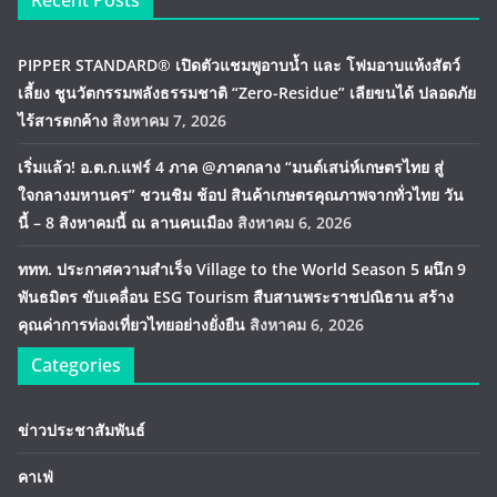
Recent Posts
PIPPER STANDARD® เปิดตัวแชมพูอาบน้ำ และ โฟมอาบแห้งสัตว์
เลี้ยง ชูนวัตกรรมพลังธรรมชาติ “Zero-Residue” เลียขนได้ ปลอดภัย
ไร้สารตกค้าง
สิงหาคม 7, 2026
เริ่มแล้ว! อ.ต.ก.แฟร์ 4 ภาค @ภาคกลาง “มนต์เสน่ห์เกษตรไทย สู่
ใจกลางมหานคร” ชวนชิม ช้อป สินค้าเกษตรคุณภาพจากทั่วไทย วัน
นี้ – 8 สิงหาคมนี้ ณ ลานคนเมือง
สิงหาคม 6, 2026
ททท. ประกาศความสำเร็จ Village to the World Season 5 ผนึก 9
พันธมิตร ขับเคลื่อน ESG Tourism สืบสานพระราชปณิธาน สร้าง
คุณค่าการท่องเที่ยวไทยอย่างยั่งยืน
สิงหาคม 6, 2026
Categories
ข่าวประชาสัมพันธ์
คาเฟ่