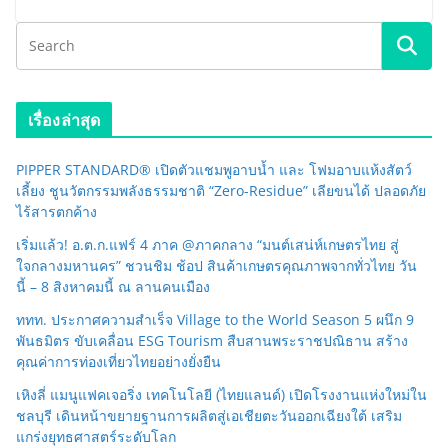
เรื่องล่าสุด
PIPPER STANDARD® เปิดตัวแชมพูอาบน้ำ และ โฟมอาบแห้งสัตว์
เลี้ยง ชูนวัตกรรมพลังธรรมชาติ “Zero-Residue” เลียขนได้ ปลอดภัย
ไร้สารตกค้าง
เริ่มแล้ว! อ.ต.ก.แฟร์ 4 ภาค @ภาคกลาง “มนต์เสน่ห์เกษตรไทย สู่
ใจกลางมหานคร” ชวนชิม ช้อป สินค้าเกษตรคุณภาพจากทั่วไทย วัน
นี้ – 8 สิงหาคมนี้ ณ ลานคนเมือง
ททท. ประกาศความสำเร็จ Village to the World Season 5 ผนึก 9
พันธมิตร ขับเคลื่อน ESG Tourism สืบสานพระราชปณิธาน สร้าง
คุณค่าการท่องเที่ยวไทยอย่างยั่งยืน
เหิงลี่ แมนูแฟคเจอริ่ง เทคโนโลยี (ไทยแลนด์) เปิดโรงงานแห่งใหม่ใน
ชลบุรี เดินหน้าขยายฐานการผลิตสู่เอเชียตะวันออกเฉียงใต้ เสริม
แกร่งยุทธศาสตร์ระดับโลก