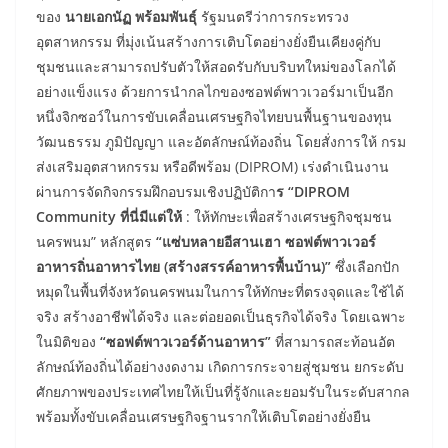
ของ
นายเอกนัฏ พร้อมพันธุ์
รัฐมนตรีว่าการกระทรวง
อุตสาหกรรม ที่มุ่งเน้นสร้างการเติบโตอย่างยั่งยืนเคียงคู่กับ
ชุมชนและสามารถปรับตัวให้สอดรับกับบริบทใหม่ของโลกได้
อย่างแข็งแรง ด้วยการนำกลไกของซอฟต์พาวเวอร์มาเป็นอีก
หนึ่งจิกซอว์ในการขับเคลื่อนเศรษฐกิจไทยบนพื้นฐานของทุน
วัฒนธรรม ภูมิปัญญา และอัตลักษณ์ท้องถิ่น โดยสั่งการให้ กรม
ส่งเสริมอุตสาหกรรม หรือดีพร้อม (DIPROM) เร่งดำเนินงาน
ผ่านการจัดกิจกรรมฝึกอบรมเชิงปฏิบัติกา
ร “DIPROM
Community ที่นี่มีแต่ให้
: ให้ทักษะเพื่อสร้างเศรษฐกิจชุมชน
นครพนม” หลักสูตร
“แซ่บหลายอีสานเฮา ซอฟต์พาวเวอร์
อาหารถิ่นอาหารไทย (สร้างสรรค์อาหารพื้นบ้าน)”
ซึ่งเลือกปัก
หมุดในพื้นที่จังหวัดนครพนมในการให้ทักษะที่ตรงจุดและใช้ได้
จริง สร้างอาชีพได้จริง และต่อยอดเป็นธุรกิจได้จริง โดยเฉพาะ
ในมิติของ
“ซอฟต์พาวเวอร์ด้านอาหาร”
ที่สามารถสะท้อนอัต
ลักษณ์ท้องถิ่นได้อย่างงดงาม เกิดการกระจายสู่ชุมชน ยกระดับ
ศักยภาพของประเทศไทยให้เป็นที่รู้จักและยอมรับในระดับสากล
พร้อมทั้งขับเคลื่อนเศรษฐกิจฐานรากให้เติบโตอย่างยั่งยืน