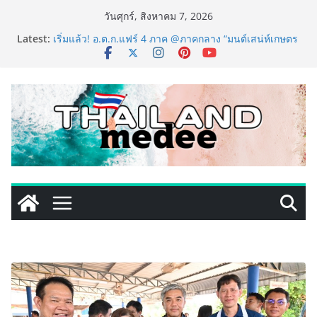
Skip
วันศุกร์, สิงหาคม 7, 2026
to
Latest:
เริ่มแล้ว! อ.ต.ก.แฟร์ 4 ภาค @ภาคกลาง “มนต์เสน่ห์เกษตร
content
ไทย สู่ใจกลางมหานคร” ชวนชิม ช้อป สินค้าเกษตร
คุณภาพจากทั่วไทย วันนี้ – 8 สิงหาคมนี้ ณ ลานคนเมือง
ททท. ประกาศความสำเร็จ Village to the World Season
5 ผนึก 9 พันธมิตร ขับเคลื่อน ESG Tourism สืบสานพระ
ราชปณิธาน สร้างคุณค่าการท่องเที่ยวไทยอย่างยั่งยืน
เหิงลี่ แมนูแฟคเจอริ่ง เทคโนโลยี (ไทยแลนด์) เปิดโรงงาน
แห่งใหม่ในชลบุรี เดินหน้าขยายฐานการผลิตสู่เอเชียตะวัน
ออกเฉียงใต้ เสริมแกร่งยุทธศาสตร์ระดับโลก
TECNO ประกาศทรานส์ฟอร์มจากเกมมิ่งโฟน สู่ไลฟ์สไตล์
แฟชั่นไอเท็ม เสิร์ฟใหญ่ปักหมุดแลนมาร์คใหม่กลางสถานี
MRT วาง POVA 8 Series จุดเริ่มต้นครั้งสำคัญ
PIPPER STANDARD® เปิดตัวแชมพูอาบน้ำ และ โฟมอาบ
แห้งสัตว์เลี้ยง ชูนวัตกรรมพลังธรรมชาติ “Zero-Residue”
เลียขนได้ ปลอดภัย ไร้สารตกค้าง