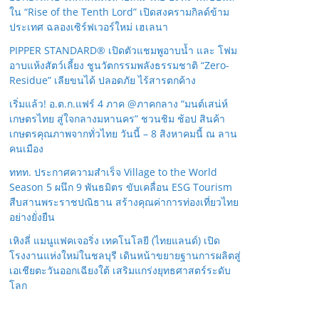
ใน “Rise of the Tenth Lord” เปิดสงครามกิลด์ข้าม
ประเทศ ฉลองเซิร์ฟเวอร์ใหม่ เฮเลนา
PIPPER STANDARD® เปิดตัวแชมพูอาบน้ำ และ โฟม
อาบแห้งสัตว์เลี้ยง ชูนวัตกรรมพลังธรรมชาติ “Zero-
Residue” เลียขนได้ ปลอดภัย ไร้สารตกค้าง
เริ่มแล้ว! อ.ต.ก.แฟร์ 4 ภาค @ภาคกลาง “มนต์เสน่ห์
เกษตรไทย สู่ใจกลางมหานคร” ชวนชิม ช้อป สินค้า
เกษตรคุณภาพจากทั่วไทย วันนี้ – 8 สิงหาคมนี้ ณ ลาน
คนเมือง
ททท. ประกาศความสำเร็จ Village to the World
Season 5 ผนึก 9 พันธมิตร ขับเคลื่อน ESG Tourism
สืบสานพระราชปณิธาน สร้างคุณค่าการท่องเที่ยวไทย
อย่างยั่งยืน
เหิงลี่ แมนูแฟคเจอริ่ง เทคโนโลยี (ไทยแลนด์) เปิด
โรงงานแห่งใหม่ในชลบุรี เดินหน้าขยายฐานการผลิตสู่
เอเชียตะวันออกเฉียงใต้ เสริมแกร่งยุทธศาสตร์ระดับ
โลก