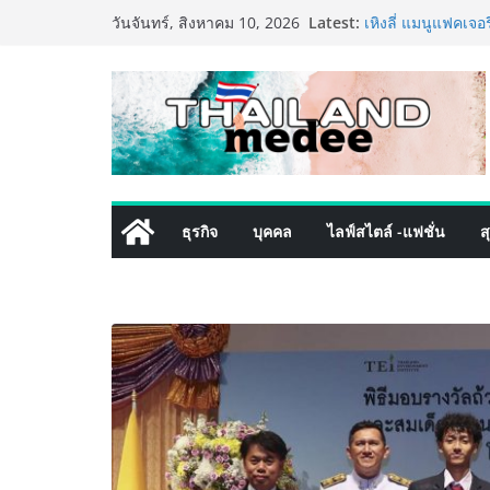
Skip
ททท. ประกาศความส
Latest:
วันจันทร์, สิงหาคม 10, 2026
พันธมิตร ขับเคลื
to
คุณค่าการท่องเที่ยว
content
เหิงลี่ แมนูแฟคเจอ
ในชลบุรี เดินหน้า
เสริมแกร่งยุทธศา
LORDNINE จัดศึกคน
the Tenth Lord” เ
ใหม่ เฮเลนา
PIPPER STANDARD
ธุรกิจ
บุคคล
ไลฟ์สไตล์ -แฟชั่น
ส
เลี้ยง ชูนวัตกรรม
ปลอดภัย ไร้สารตก
เริ่มแล้ว! อ.ต.ก.แ
ใจกลางมหานคร” ชว
ไทย วันนี้ – 8 สิง