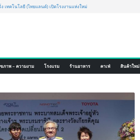
ำเร็จ Village to the World Season 5 ผนึก 9
่อน ESG Tourism สืบสานพระราชปณิธาน สร้าง
ไทยอย่างยั่งยืน
ริ่ง เทคโนโลยี (ไทยแลนด์) เปิดโรงงานแห่งใหม่
ขยายฐานการผลิตสู่เอเชียตะวันออกเฉียงใต้
สตร์ระดับโลก
ดังสายเกม ไทย ปะทะ ฟิลิปปินส์ ใน “Rise of
ปิดสงครามกิลด์ข้ามประเทศ ฉลองเซิร์ฟเวอร์
® เปิดตัวแชมพูอาบน้ำ และ โฟมอาบแห้งสัตว์
ุขภาพ – ความงาม
โรงแรม
ร้านอาหาร
คาเฟ่
สินค้าใหม่
พลังธรรมชาติ “Zero-Residue” เลียขนได้
ค้าง
ฟร์ 4 ภาค @ภาคกลาง “มนต์เสน่ห์เกษตรไทย สู่
นชิม ช้อป สินค้าเกษตรคุณภาพจากทั่ว
หาคมนี้ ณ ลานคนเมือง