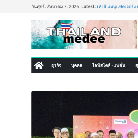
Skip
Latest:
ททท. ประกาศความสำเร
วันศุกร์, สิงหาคม 7, 2026
to
พันธมิตร ขับเคลื่อน
คุณค่าการท่องเที่ยวไทย
content
เหิงลี่ แมนูแฟคเจอริ
ในชลบุรี เดินหน้าขยา
เสริมแกร่งยุทธศาสตร
TECNO ประกาศทรานส์ฟ
เท็ม เสิร์ฟใหญ่ปักห
8 Series จุดเริ่มต้นคร
PIPPER STANDARD® เ
ธุรกิจ
บุคคล
ไลฟ์สไตล์ -แฟชั่น
ส
เลี้ยง ชูนวัตกรรมพลั
ปลอดภัย ไร้สารตกค้า
เริ่มแล้ว! อ.ต.ก.แฟร
ใจกลางมหานคร” ชวนช
ไทย วันนี้ – 8 สิงหาค