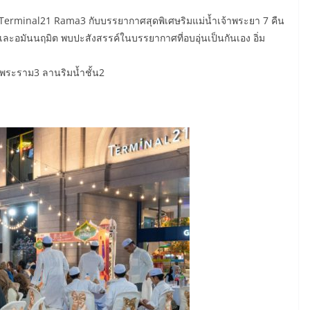
 Terminal21 Rama3 กับบรรยากาศสุดพิเศษริมแม่น้ำเจ้าพระยา 7 คืน
 เเละอมันนฤมิต พบปะสังสรรค์ในบรรยากาศที่อบอุ่นเป็นกันเอง อิ่ม
1 พระราม3 ลานริมน้ำชั้น2