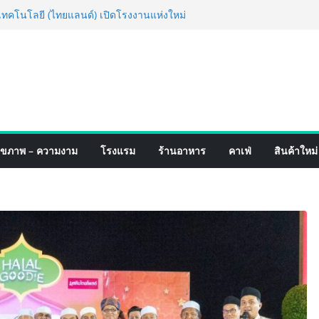
็จ Village to the World Season 5 ผนึก 9
 ESG Tourism สืบสานพระราชปณิธาน สร้าง
อย่างยั่งยืน
่ง เทคโนโลยี (ไทยแลนด์) เปิดโรงงานแห่งใหม่
ยฐานการผลิตสู่เอเชียตะวันออกเฉียงใต้
์ระดับโลก
อร์มจากเกมมิ่งโฟน สู่ไลฟ์สไตล์แฟชั่นไอ
มุดแลนมาร์คใหม่กลางสถานี MRT วาง POVA
ั้งสำคัญ
ปิดตัวแชมพูอาบน้ำ และ โฟมอาบแห้งสัตว์
ุขภาพ – ความงาม
โรงแรม
ร้านอาหาร
คาเฟ่
สินค้าใหม่
งธรรมชาติ “Zero-Residue” เลียขนได้
ง
์ 4 ภาค @ภาคกลาง “มนต์เสน่ห์เกษตรไทย สู่
ิม ช้อป สินค้าเกษตรคุณภาพจากทั่ว
มนี้ ณ ลานคนเมือง