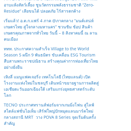
อาบแห้งสัตว์เลี้ยง ชูนวัตกรรมพลังธรรมชาติ “Zero-
Residue” เลียขนได้ ปลอดภัย ไร้สารตกค้าง
เริ่มแล้ว! อ.ต.ก.แฟร์ 4 ภาค @ภาคกลาง “มนต์เสน่ห์
เกษตรไทย สู่ใจกลางมหานคร” ชวนชิม ช้อป สินค้า
เกษตรคุณภาพจากทั่วไทย วันนี้ – 8 สิงหาคมนี้ ณ ลาน
คนเมือง
ททท. ประกาศความสำเร็จ Village to the World
Season 5 ผนึก 9 พันธมิตร ขับเคลื่อน ESG Tourism
สืบสานพระราชปณิธาน สร้างคุณค่าการท่องเที่ยวไทย
อย่างยั่งยืน
เหิงลี่ แมนูแฟคเจอริ่ง เทคโนโลยี (ไทยแลนด์) เปิด
โรงงานแห่งใหม่ในชลบุรี เดินหน้าขยายฐานการผลิตสู่
เอเชียตะวันออกเฉียงใต้ เสริมแกร่งยุทธศาสตร์ระดับ
โลก
TECNO ประกาศทรานส์ฟอร์มจากเกมมิ่งโฟน สู่ไลฟ์
สไตล์แฟชั่นไอเท็ม เสิร์ฟใหญ่ปักหมุดแลนมาร์คใหม่
กลางสถานี MRT วาง POVA 8 Series จุดเริ่มต้นครั้ง
สำคัญ