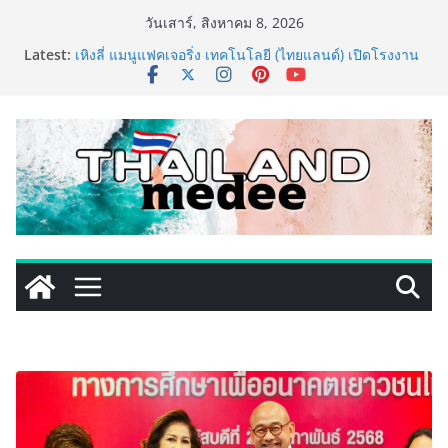
Skip
วันเสาร์, สิงหาคม 8, 2026
ททท. ประกาศความสำเร็จ Village to the World Season
to
Latest:
5 ผนึก 9 พันธมิตร ขับเคลื่อน ESG Tourism สืบสานพระ
content
ราชปณิธาน สร้างคุณค่าการท่องเที่ยวไทยอย่างยั่งยืน
เหิงลี่ แมนูแฟคเจอริ่ง เทคโนโลยี (ไทยแลนด์) เปิดโรงงาน
แห่งใหม่ในชลบุรี เดินหน้าขยายฐานการผลิตสู่เอเชียตะวัน
ออกเฉียงใต้ เสริมแกร่งยุทธศาสตร์ระดับโลก
TECNO ประกาศทรานส์ฟอร์มจากเกมมิ่งโฟน สู่ไลฟ์สไตล์
แฟชั่นไอเท็ม เสิร์ฟใหญ่ปักหมุดแลนมาร์คใหม่กลางสถานี
MRT วาง POVA 8 Series จุดเริ่มต้นครั้งสำคัญ
PIPPER STANDARD® เปิดตัวแชมพูอาบน้ำ และ โฟมอาบ
แห้งสัตว์เลี้ยง ชูนวัตกรรมพลังธรรมชาติ “Zero-Residue”
เลียขนได้ ปลอดภัย ไร้สารตกค้าง
เริ่มแล้ว! อ.ต.ก.แฟร์ 4 ภาค @ภาคกลาง “มนต์เสน่ห์เกษตร
ไทย สู่ใจกลางมหานคร” ชวนชิม ช้อป สินค้าเกษตร
คุณภาพจากทั่วไทย วันนี้ – 8 สิงหาคมนี้ ณ ลานคนเมือง