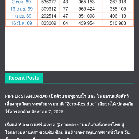
Recent Posts
PIPPER STANDARD® เปิดตัวแชมพูอาบน้ำ และ โฟมอาบแห้งสัตว์
เลี้ยง ชูนวัตกรรมพลังธรรมชาติ “Zero-Residue” เลียขนได้ ปลอดภัย
ไร้สารตกค้าง
สิงหาคม 7, 2026
เริ่มแล้ว! อ.ต.ก.แฟร์ 4 ภาค @ภาคกลาง “มนต์เสน่ห์เกษตรไทย สู่
ใจกลางมหานคร” ชวนชิม ช้อป สินค้าเกษตรคุณภาพจากทั่วไทย วัน