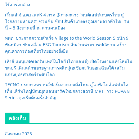
ไร้สารตกค้าง
เริ่มแล้ว! อ.ต.ก.แฟร์ 4 ภาค @ภาคกลาง “มนต์เสน่ห์เกษตรไทย สู่
ใจกลางมหานคร” ชวนชิม ช้อป สินค้าเกษตรคุณภาพจากทั่วไทย วัน
นี้ – 8 สิงหาคมนี้ ณ ลานคนเมือง
ททท. ประกาศความสำเร็จ Village to the World Season 5 ผนึก 9
พันธมิตร ขับเคลื่อน ESG Tourism สืบสานพระราชปณิธาน สร้าง
คุณค่าการท่องเที่ยวไทยอย่างยั่งยืน
เหิงลี่ แมนูแฟคเจอริ่ง เทคโนโลยี (ไทยแลนด์) เปิดโรงงานแห่งใหม่ใน
ชลบุรี เดินหน้าขยายฐานการผลิตสู่เอเชียตะวันออกเฉียงใต้ เสริม
แกร่งยุทธศาสตร์ระดับโลก
TECNO ประกาศทรานส์ฟอร์มจากเกมมิ่งโฟน สู่ไลฟ์สไตล์แฟชั่นไอ
เท็ม เสิร์ฟใหญ่ปักหมุดแลนมาร์คใหม่กลางสถานี MRT วาง POVA 8
Series จุดเริ่มต้นครั้งสำคัญ
คลังเก็บ
สิงหาคม 2026