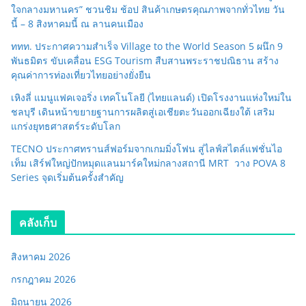
ใจกลางมหานคร” ชวนชิม ช้อป สินค้าเกษตรคุณภาพจากทั่วไทย วัน
นี้ – 8 สิงหาคมนี้ ณ ลานคนเมือง
ททท. ประกาศความสำเร็จ Village to the World Season 5 ผนึก 9
พันธมิตร ขับเคลื่อน ESG Tourism สืบสานพระราชปณิธาน สร้าง
คุณค่าการท่องเที่ยวไทยอย่างยั่งยืน
เหิงลี่ แมนูแฟคเจอริ่ง เทคโนโลยี (ไทยแลนด์) เปิดโรงงานแห่งใหม่ใน
ชลบุรี เดินหน้าขยายฐานการผลิตสู่เอเชียตะวันออกเฉียงใต้ เสริม
แกร่งยุทธศาสตร์ระดับโลก
TECNO ประกาศทรานส์ฟอร์มจากเกมมิ่งโฟน สู่ไลฟ์สไตล์แฟชั่นไอ
เท็ม เสิร์ฟใหญ่ปักหมุดแลนมาร์คใหม่กลางสถานี MRT วาง POVA 8
Series จุดเริ่มต้นครั้งสำคัญ
คลังเก็บ
สิงหาคม 2026
กรกฎาคม 2026
มิถุนายน 2026