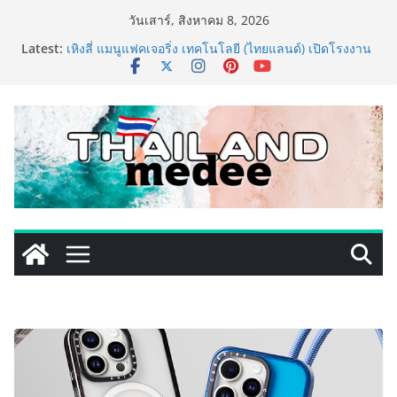
Skip
วันเสาร์, สิงหาคม 8, 2026
to
Latest:
เหิงลี่ แมนูแฟคเจอริ่ง เทคโนโลยี (ไทยแลนด์) เปิดโรงงาน
content
แห่งใหม่ในชลบุรี เดินหน้าขยายฐานการผลิตสู่เอเชียตะวัน
ออกเฉียงใต้ เสริมแกร่งยุทธศาสตร์ระดับโลก
TECNO ประกาศทรานส์ฟอร์มจากเกมมิ่งโฟน สู่ไลฟ์สไตล์
แฟชั่นไอเท็ม เสิร์ฟใหญ่ปักหมุดแลนมาร์คใหม่กลางสถานี
MRT วาง POVA 8 Series จุดเริ่มต้นครั้งสำคัญ
PIPPER STANDARD® เปิดตัวแชมพูอาบน้ำ และ โฟมอาบ
แห้งสัตว์เลี้ยง ชูนวัตกรรมพลังธรรมชาติ “Zero-Residue”
เลียขนได้ ปลอดภัย ไร้สารตกค้าง
เริ่มแล้ว! อ.ต.ก.แฟร์ 4 ภาค @ภาคกลาง “มนต์เสน่ห์เกษตร
ไทย สู่ใจกลางมหานคร” ชวนชิม ช้อป สินค้าเกษตร
คุณภาพจากทั่วไทย วันนี้ – 8 สิงหาคมนี้ ณ ลานคนเมือง
ททท. ประกาศความสำเร็จ Village to the World Season
5 ผนึก 9 พันธมิตร ขับเคลื่อน ESG Tourism สืบสานพระ
ราชปณิธาน สร้างคุณค่าการท่องเที่ยวไทยอย่างยั่งยืน