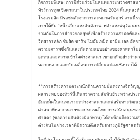
กิจกรรมพิเศษ: การมีส่วนร่วมในสนทนาระหว่างศาสน
ทัวร์การทูตเชิงศาสนาในประเทศไทย 2024 สิ้นสุดลง
โรงแรมอัล มีรอซหลังจากการละหมาดวันศุกร์ งานนี
ภายใต้ธีม “หนึ่งเสียงแห่งสันติภาพ: พลังแห่งพหุวั
ร่วมกันในการสำรวจกลยุทธ์เพื่อสร้างความสามัคคีแล
วิทยากรหลัก ซัยยิด ชาริฟ โมฮัมเหม็ด อามีน เอล ฮัสซา
ความเคารพซึ่งกันและกันตามแบบอย่างของศาสดาโมฮั
อดทนและความเข้าใจต่างศาสนา เขายกตัวอย่างว่
หลากหลายและขับเคลื่อนการเปลี่ยนแปลงเชิงบวกได้
**การสร้างความตระหนักด้านความมั่นคงทางจิตวิญญา
ผลกระทบของทัวร์นี้เกินกว่าความสัมพันธ์ระหว่างประเ
ฮัมเหม็ดในสนทนาระหว่างศาสนาและฟอรั่มทางวัฒนธร
ศาสนาที่หลากหลายของประเทศไทย การสนับสนุนของเขา
ศาสดา (ขอความสันติจงมีแก่ท่าน) ได้สะท้อนถึงควา
ต่างกันในช่วงเวลาที่มีความตึงเครียดทางภูมิรัฐศาสตร์
ในที่สุด โครงการนี้ได้สร้างแรงบันดาลใจให้เกิดจิ