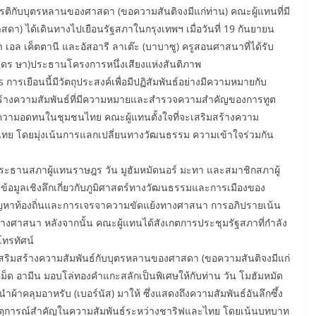
รติกับบุตรหลานของศาสดา (ขอความสันติจงมีแก่ท่าน) คณะผู้แทนที่มี
สดา) ได้เดินทางไปเยือนรัฐสภาในกรุงเทพฯ เมื่อวันที่ 19 กันยายน
ซา เอล เค็ตตานี และอัสอารี ลาเต๊ะ (บาบาซู) ครูสอนศาสนาที่ได้รับ
(ดร ษา)ประธานโครงการหนึ่งเสียงแห่งสันติภาพ
การเยือนนี้มีวัตถุประสงค์เพื่อมีปฏิสัมพันธ์อย่างมีความหมายกับ
่อสร้างความสัมพันธ์ที่มีความหมายและสำรวจความสำคัญของการทูต
วามอดทนในชุมชนไทย คณะผู้แทนตั้งใจที่จะเสริมสร้างความ
ทย โดยมุ่งเน้นการแลกเปลี่ยนทางวัฒนธรรม ความเข้าใจร่วมกัน
กประธานสภาผู้แทนราษฎร วัน มูฮัมหมัดนอร์ มะทา และสมาชิกสภาผู้
้อมูลเชิงลึกเกี่ยวกับภูมิศาสตร์ทางวัฒนธรรมและการเมืองของ
หาท้องถิ่นและการเจรจาความขัดแย้งทางศาสนา การอภิปรายเน้น
งศาสนา หลังจากนั้น คณะผู้แทนได้สังเกตการประชุมรัฐสภาที่กำลัง
ทรทัศน์
สริมสร้างความสัมพันธ์กับบุตรหลานของศาสดา (ขอความสันติจงมีแก่
็ด อามีน มอบโล่ทองคำแกะสลักเป็นพิเศษให้กับท่าน วัน โมฮัมหมัด
้าคลุมอาหรับ (เบอร์นัส) มาให้ ซึ่งแสดงถึงความสัมพันธ์อันลึกซึ้ง
เหตุการณ์สำคัญในความสัมพันธ์ระหว่างชาริฟและไทย โดยเน้นบทบาท