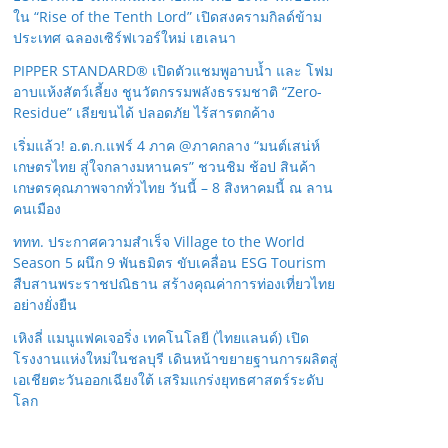
ใน “Rise of the Tenth Lord” เปิดสงครามกิลด์ข้าม
ประเทศ ฉลองเซิร์ฟเวอร์ใหม่ เฮเลนา
PIPPER STANDARD® เปิดตัวแชมพูอาบน้ำ และ โฟม
อาบแห้งสัตว์เลี้ยง ชูนวัตกรรมพลังธรรมชาติ “Zero-
Residue” เลียขนได้ ปลอดภัย ไร้สารตกค้าง
เริ่มแล้ว! อ.ต.ก.แฟร์ 4 ภาค @ภาคกลาง “มนต์เสน่ห์
เกษตรไทย สู่ใจกลางมหานคร” ชวนชิม ช้อป สินค้า
เกษตรคุณภาพจากทั่วไทย วันนี้ – 8 สิงหาคมนี้ ณ ลาน
คนเมือง
ททท. ประกาศความสำเร็จ Village to the World
Season 5 ผนึก 9 พันธมิตร ขับเคลื่อน ESG Tourism
สืบสานพระราชปณิธาน สร้างคุณค่าการท่องเที่ยวไทย
อย่างยั่งยืน
เหิงลี่ แมนูแฟคเจอริ่ง เทคโนโลยี (ไทยแลนด์) เปิด
โรงงานแห่งใหม่ในชลบุรี เดินหน้าขยายฐานการผลิตสู่
เอเชียตะวันออกเฉียงใต้ เสริมแกร่งยุทธศาสตร์ระดับ
โลก