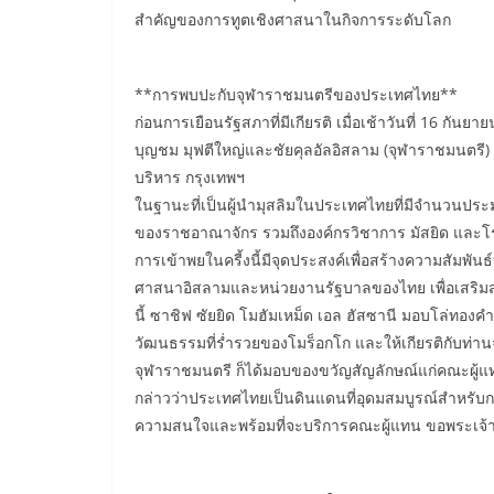
สำคัญของการทูตเชิงศาสนาในกิจการระดับโลก
**การพบปะกับจุฬาราชมนตรีของประเทศไทย**
ก่อนการเยือนรัฐสภาที่มีเกียรติ เมื่อเช้าวันที่ 16 ก
บุญชม มุฟตีใหญ่และชัยคุลอัลอิสลาม (จุฬาราชมนตรี
บริหาร กรุงเทพฯ
ในฐานะที่เป็นผู้นำมุสลิมในประเทศไทยที่มีจำนวนประ
ของราชอาณาจักร รวมถึงองค์กรวิชาการ มัสยิด แ
การเข้าพยในครี้งนี้มีจุดประสงค์เพื่อสร้างความสัมพันธ์ท
ศาสนาอิสลามและหน่วยงานรัฐบาลของไทย เพื่อเสริมส
นี้ ซาชิฟ ซัยยิด โมฮัมเหม็ด เอล ฮัสซานี มอบโล่ทองค
วัฒนธรรมที่ร่ำรวยของโมร็อกโก และให้เกียรติกับท่า
จุฬาราชมนตรี ก็ได้มอบของขวัญสัญลักษณ์แก่คณะผู้แท
กล่าวว่าประเทศไทยเป็นดินแดนที่อุดมสมบูรณ์สำหรั
ความสนใจและพร้อมที่จะบริการคณะผู้แทน ขอพระเจ้