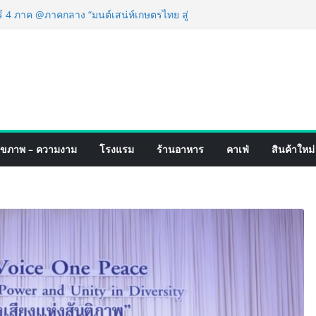
ฟร์ 4 ภาค @ภาคกลาง “มนต์เสน่ห์เกษตรไทย สู่
นชิม ช้อป สินค้าเกษตรคุณภาพจากทั่ว
หาคมนี้ ณ ลานคนเมือง
ำเร็จ Village to the World Season 5 ผนึก 9
่อน ESG Tourism สืบสานพระราชปณิธาน สร้าง
ไทยอย่างยั่งยืน
ริ่ง เทคโนโลยี (ไทยแลนด์) เปิดโรงงานแห่งใหม่
ขยายฐานการผลิตสู่เอเชียตะวันออกเฉียงใต้
ตร์ระดับโลก
ดังสายเกม ไทย ปะทะ ฟิลิปปินส์ ใน “Rise of
ุขภาพ – ความงาม
โรงแรม
ร้านอาหาร
คาเฟ่
สินค้าใหม่
ปิดสงครามกิลด์ข้ามประเทศ ฉลองเซิร์ฟเวอร์
 เปิดตัวแชมพูอาบน้ำ และ โฟมอาบแห้งสัตว์
พลังธรรมชาติ “Zero-Residue” เลียขนได้
ค้าง