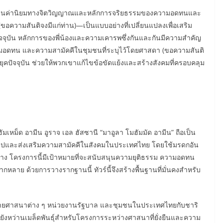
อยู่บนค่านิยมทางจิตวิญญาณและหลักการจริยธรรมของความอดทนและ
วามสันติจงมีแก่ท่าน)—เป็นแบบอย่างที่เปลี่ยนแปลงเพื่อเสริม
จจุบัน หลักการของพี่น้องและความเคารพซึ่งกันและกันมีความสำคัญ
ามอดทน และความสามัคคีในชุมชนที่ระบุไว้โดยศาสดา (ขอความสันติ
ในยุคปัจจุบัน ช่วยให้พวกเขาแก้ไขข้อขัดแย้งและสร้างสังคมที่ครอบคลุม
มเหม็ด อามีน อูราจ เอล ฮัสซานี “มาอูลา โมฮัมมัด อามีน” ถือเป็น
ทวีปและส่งเสริมความสามัคคีในสังคมในประเทศไทย โดยใช้มรดกอัน
ทาง โครงการนี้มีเป้าหมายที่จะสนับสนุนความยุติธรรม ความอดทน
าย ด้วยการวางรากฐานนี้ ทัวร์นี้จึงสร้างพื้นฐานที่มั่นคงสำหรับ
งนิกายศาสนาต่าง ๆ หน่วยงานรัฐบาล และชุมชนในประเทศไทยกับชาริ
งหว่านเมล็ดพันธุ์สำหรับโครงการระหว่างศาสนาที่ยั่งยืนและความ