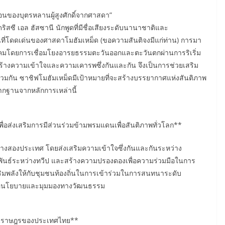
นของบุตรหลานผู้สูงศักดิ์จากศาสดา”
ดริสซี เอล ฮัสซานี นักพูดที่มีชื่อเสียงระดับนานาชาติและ
านที่โดดเด่นของศาสดาโมฮัมเหม็ด (ขอความสันติจงมีแก่ท่าน) การมา
สังคมโดยการเชื่อมโยงอารยธรรมตะวันออกและตะวันตกผ่านการริเริ่ม
้างความเข้าใจและความเคารพซึ่งกันและกัน จึงเป็นการช่วยเสริม
มกัน ซาชิฟโมฮัมเหม็ดมีเป้าหมายที่จะสร้างบรรยากาศแห่งสันติภาพ
ากฐานจากหลักการเหล่านี้
ื่อส่งเสริมการมีส่วนร่วมข้ามพรมแดนเพื่อสันติภาพทั่วโลก**
่างสองประเทศ โดยส่งเสริมความเข้าใจซึ่งกันและกันระหว่าง
นธ์ระหว่างทวีป และสร้างความปรองดองเพื่อความร่วมมือในการ
เสริมพลังให้กับชุมชนท้องถิ่นในการเข้าร่วมในการสนทนาระดับ
ลต่อนโยบายและมุมมองทางวัฒนธรรม
้แทนราษฎรของประเทศไทย**