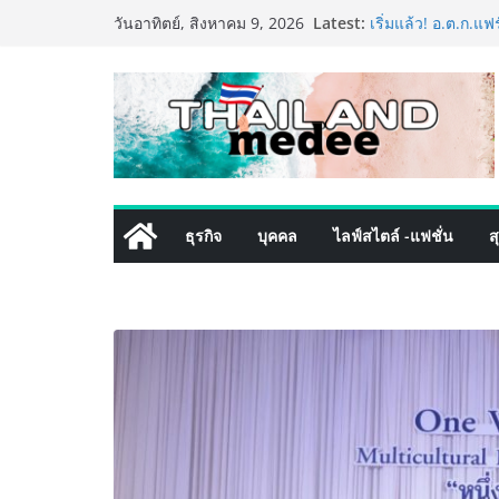
Skip
Latest:
เริ่มแล้ว! อ.ต.ก.แ
วันอาทิตย์, สิงหาคม 9, 2026
to
ใจกลางมหานคร” ชว
ไทย วันนี้ – 8 สิง
content
ททท. ประกาศความส
พันธมิตร ขับเคลื
คุณค่าการท่องเที่ยว
เหิงลี่ แมนูแฟคเจอ
ในชลบุรี เดินหน้า
เสริมแกร่งยุทธศาส
LORDNINE จัดศึกคน
ธุรกิจ
บุคคล
ไลฟ์สไตล์ -แฟชั่น
ส
the Tenth Lord” เ
ใหม่ เฮเลนา
PIPPER STANDARD®
เลี้ยง ชูนวัตกรรม
ปลอดภัย ไร้สารตก