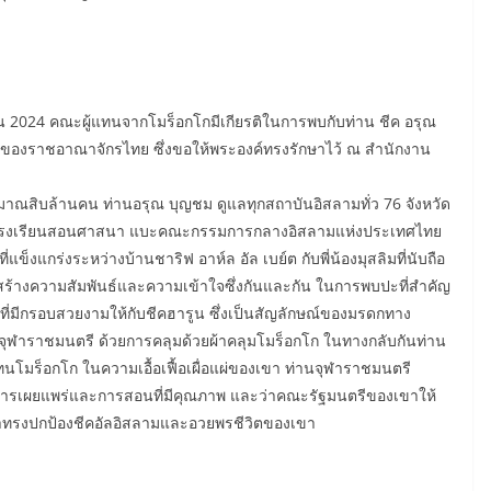
ันยายน 2024 คณะผู้แทนจากโมร็อกโกมีเกียรติในการพบกับท่าน ชีค อรุณ
) ของราชอาณาจักรไทย ซึ่งขอให้พระองค์ทรงรักษาไว้ ณ สำนักงาน
มาณสิบล้านคน ท่านอรุณ บุญชม ดูแลทุกสถาบันอิสลามทั่ว 76 จังหวัด
ละโรงเรียนสอนศาสนา แบะคณะกรรมการกลางอิสลามแห่งประเทศไทย
ี่แข็งแกร่งระหว่างบ้านชาริฟ อาห์ล อัล เบย์ต กับพี่น้องมุสลิมที่นับถือ
ร้างความสัมพันธ์และความเข้าใจซึ่งกันและกัน ในการพบปะที่สำคัญ
ำที่มีกรอบสวยงามให้กับชีคฮารูน ซึ่งเป็นสัญลักษณ์ของมรดกทาง
นจุฬาราชมนตรี ด้วยการคลุมด้วยผ้าคลุมโมร็อกโก ในทางกลับกันท่าน
นโมร็อกโก ในความเอื้อเฟื้อเผื่อแผ่ของเขา ท่านจุฬาราชมนตรี
บการเผยแพร่และการสอนที่มีคุณภาพ และว่าคณะรัฐมนตรีของเขาให้
าทรงปกป้องชีคอัลอิสลามและอวยพรชีวิตของเขา