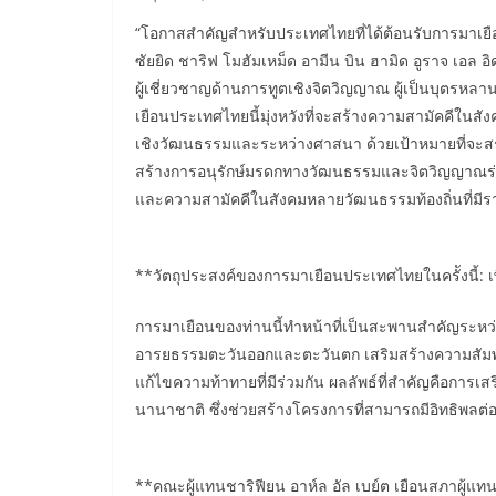
“โอกาสสำคัญสำหรับประเทศไทยที่ได้ต้อนรับการมาเยือ
ซัยยิด ชาริฟ โมฮัมเหม็ด อามีน บิน ฮามิด อูราจ เอล อิ
ผู้เชี่ยวชาญด้านการทูตเชิงจิตวิญญาณ ผู้เป็นบุตรหล
เยือนประเทศไทยนี้มุ่งหวังที่จะสร้างความสามัคคีใน
เชิงวัฒนธรรมและระหว่างศาสนา ด้วยเป้าหมายที่จะสร
สร้างการอนุรักษ์มรดกทางวัฒนธรรมและจิตวิญญาณร่ว
และความสามัคคีในสังคมหลายวัฒนธรรมท้องถิ่นที่มีร
**วัตถุประสงค์ของการมาเยือนประเทศไทยในครัังนี้: เพ
การมาเยือนของท่านนี้ทำหน้าที่เป็นสะพานสำคัญระหว
อารยธรรมตะวันออกและตะวันตก เสริมสร้างความสัมพั
แก้ไขความท้าทายที่มีร่วมกัน ผลลัพธ์ที่สำคัญคือการ
นานาชาติ ซึ่งช่วยสร้างโครงการที่สามารถมีอิทธิพ
**คณะผู้แทนชาริฟียน อาห์ล อัล เบย์ต เยือนสภาผู