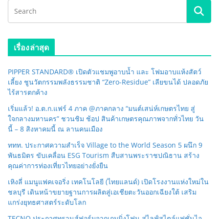
เรื่องล่าสุด
PIPPER STANDARD® เปิดตัวแชมพูอาบน้ำ และ โฟมอาบแห้งสัตว์
เลี้ยง ชูนวัตกรรมพลังธรรมชาติ “Zero-Residue” เลียขนได้ ปลอดภัย
ไร้สารตกค้าง
เริ่มแล้ว! อ.ต.ก.แฟร์ 4 ภาค @ภาคกลาง “มนต์เสน่ห์เกษตรไทย สู่
ใจกลางมหานคร” ชวนชิม ช้อป สินค้าเกษตรคุณภาพจากทั่วไทย วัน
นี้ – 8 สิงหาคมนี้ ณ ลานคนเมือง
ททท. ประกาศความสำเร็จ Village to the World Season 5 ผนึก 9
พันธมิตร ขับเคลื่อน ESG Tourism สืบสานพระราชปณิธาน สร้าง
คุณค่าการท่องเที่ยวไทยอย่างยั่งยืน
เหิงลี่ แมนูแฟคเจอริ่ง เทคโนโลยี (ไทยแลนด์) เปิดโรงงานแห่งใหม่ใน
ชลบุรี เดินหน้าขยายฐานการผลิตสู่เอเชียตะวันออกเฉียงใต้ เสริม
แกร่งยุทธศาสตร์ระดับโลก
TECNO ประกาศทรานส์ฟอร์มจากเกมมิ่งโฟน สู่ไลฟ์สไตล์แฟชั่นไอ