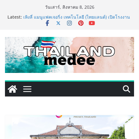
Skip
วันเสาร์, สิงหาคม 8, 2026
to
Latest:
เหิงลี่ แมนูแฟคเจอริ่ง เทคโนโลยี (ไทยแลนด์) เปิดโรงงาน
content
แห่งใหม่ในชลบุรี เดินหน้าขยายฐานการผลิตสู่เอเชียตะวัน
ออกเฉียงใต้ เสริมแกร่งยุทธศาสตร์ระดับโลก
TECNO ประกาศทรานส์ฟอร์มจากเกมมิ่งโฟน สู่ไลฟ์สไตล์
แฟชั่นไอเท็ม เสิร์ฟใหญ่ปักหมุดแลนมาร์คใหม่กลางสถานี
MRT วาง POVA 8 Series จุดเริ่มต้นครั้งสำคัญ
PIPPER STANDARD® เปิดตัวแชมพูอาบน้ำ และ โฟมอาบ
แห้งสัตว์เลี้ยง ชูนวัตกรรมพลังธรรมชาติ “Zero-Residue”
เลียขนได้ ปลอดภัย ไร้สารตกค้าง
เริ่มแล้ว! อ.ต.ก.แฟร์ 4 ภาค @ภาคกลาง “มนต์เสน่ห์เกษตร
ไทย สู่ใจกลางมหานคร” ชวนชิม ช้อป สินค้าเกษตร
คุณภาพจากทั่วไทย วันนี้ – 8 สิงหาคมนี้ ณ ลานคนเมือง
ททท. ประกาศความสำเร็จ Village to the World Season
5 ผนึก 9 พันธมิตร ขับเคลื่อน ESG Tourism สืบสานพระ
ราชปณิธาน สร้างคุณค่าการท่องเที่ยวไทยอย่างยั่งยืน