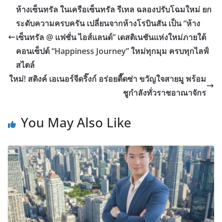
ห้างเซ็นทรัล ในเครือเซ็นทรัล รีเทล ฉลองปรับโฉมใหม่ ยก
ระดับความครบครัน เปลี่ยนจากห้างโรบินสัน เป็น “ห้าง
เซ็นทรัล @ แฟชั่น ไอส์แลนด์” เดสติเนชันแห่งใหม่ภายใต้
คอนเซ็ปต์ “Happiness Journey” ใหม่ทุกมุม ครบทุกไลฟ์
สไตล์
ใหม่! สติงค์ เอเนอร์จีดริ๊งก์ อร่อยตื๊ดซ่า ขวัญใจสายมู พร้อม
ชูกำลังทั่วราชอาณาจักร
You May Also Like