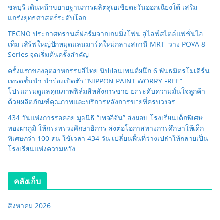
ชลบุรี เดินหน้าขยายฐานการผลิตสู่เอเชียตะวันออกเฉียงใต้ เสริม
แกร่งยุทธศาสตร์ระดับโลก
TECNO ประกาศทรานส์ฟอร์มจากเกมมิ่งโฟน สู่ไลฟ์สไตล์แฟชั่นไอ
เท็ม เสิร์ฟใหญ่ปักหมุดแลนมาร์คใหม่กลางสถานี MRT วาง POVA 8
Series จุดเริ่มต้นครั้งสำคัญ
ครั้งแรกของอุตสาหกรรมสีไทย นิปปอนเพนต์ผนึก 6 พันธมิตรโมเดิร์น
เทรดชั้นนำ นำร่องเปิดตัว “NIPPON PAINT WORRY FREE”
โปรแกรมดูแลคุณภาพฟิล์มสีหลังการขาย ยกระดับความมั่นใจลูกค้า
ด้วยผลิตภัณฑ์คุณภาพและบริการหลังการขายที่ครบวงจร
434 วันแห่งการรอคอย มูลนิธิ “เพจอีจัน” ส่งมอบ โรงเรียนเด็กพิเศษ
ทองผาภูมิ ให้กระทรวงศึกษาธิการ ส่งต่อโอกาสทางการศึกษาให้เด็ก
พิเศษกว่า 100 คน ใช้เวลา 434 วัน เปลี่ยนพื้นที่ว่างเปล่าให้กลายเป็น
โรงเรียนแห่งความหวัง
คลังเก็บ
สิงหาคม 2026