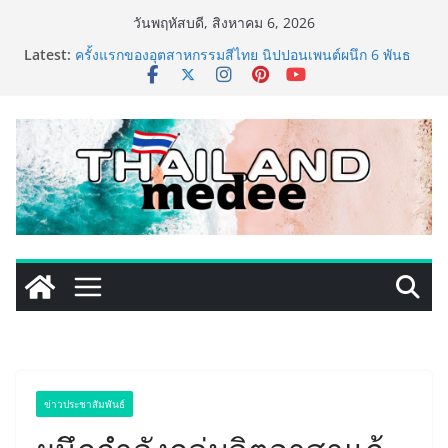
Skip
วันพฤหัสบดี, สิงหาคม 6, 2026
to
Latest:
ครั้งแรกของอุตสาหกรรมสีไทย นิปปอนเพนต์ผนึก 6 พันธ
content
มิตรโมเดิร์นเทรดชั้นนำ นำร่องเปิดตัว “NIPPON PAINT
WORRY FREE” โปรแกรมดูแลคุณภาพฟิล์มสีหลังการขาย
ยกระดับความมั่นใจลูกค้าด้วยผลิตภัณฑ์คุณภาพและ
บริการหลังการขายที่ครบวงจร
434 วันแห่งการรอคอย มูลนิธิ “เพจอีจัน” ส่งมอบ โรงเรียน
เด็กพิเศษทองผาภูมิ ให้กระทรวงศึกษาธิการ ส่งต่อโอกาส
ทางการศึกษาให้เด็กพิเศษกว่า 100 คน ใช้เวลา 434 วัน
เปลี่ยนพื้นที่ว่างเปล่าให้กลายเป็นโรงเรียนแห่งความหวัง
ททท. ประกาศความสำเร็จ Village to the World Season
5 ผนึก 9 พันธมิตร ขับเคลื่อน ESG Tourism สืบสานพระ
ราชปณิธาน สร้างคุณค่าการท่องเที่ยวไทยอย่างยั่งยืน
เหิงลี่ แมนูแฟคเจอริ่ง เทคโนโลยี (ไทยแลนด์) เปิดโรงงาน
แห่งใหม่ในชลบุรี เดินหน้าขยายฐานการผลิตสู่เอเชียตะวัน
ออกเฉียงใต้ เสริมแกร่งยุทธศาสตร์ระดับโลก
TECNO ประกาศทรานส์ฟอร์มจากเกมมิ่งโฟน สู่ไลฟ์สไตล์
แฟชั่นไอเท็ม เสิร์ฟใหญ่ปักหมุดแลนมาร์คใหม่กลางสถานี
MRT วาง POVA 8 Series จุดเริ่มต้นครั้งสำคัญ
ข่าวประชาสัมพันธ์