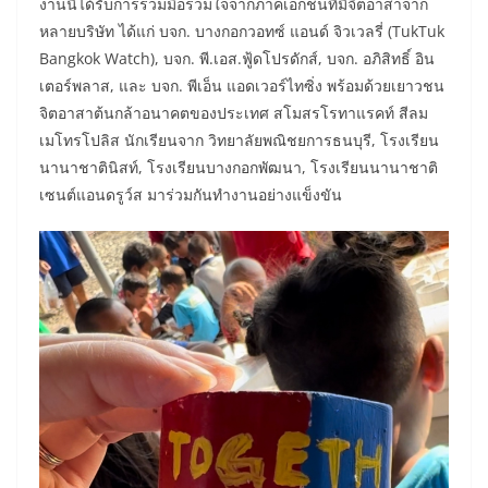
งานนี้ได้รับการร่วมมือร่วมใจจากภาคเอกชนที่มีจิตอาสาจาก
หลายบริษัท ได้แก่ บจก. บางกอกวอทซ์ แอนด์ จิวเวลรี่ (TukTuk
Bangkok Watch), บจก. พี.เอส.ฟู้ดโปรดักส์, บจก. อภิสิทธิ์ อิน
เตอร์พลาส, และ บจก. พีเอ็น แอดเวอร์ไทซิ่ง พร้อมด้วยเยาวชน
จิตอาสาต้นกล้าอนาคตของประเทศ สโมสรโรทาแรคท์ สีลม
เมโทรโปลิส นักเรียนจาก วิทยาลัยพณิชยการธนบุรี, โรงเรียน
นานาชาตินิสท์, โรงเรียนบางกอกพัฒนา, โรงเรียนนานาชาติ
เซนต์แอนดรูว์ส มาร่วมกันทำงานอย่างแข็งขัน