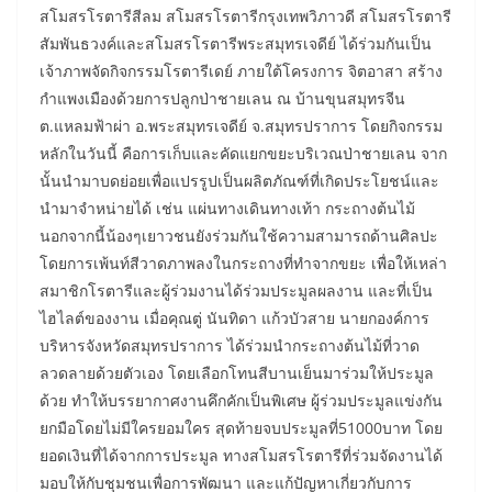
สโมสรโรตารีสีลม สโมสรโรตารีกรุงเทพวิภาวดี สโมสรโรตารี
สัมพันธวงค์และสโมสรโรตารีพระสมุทรเจดีย์ ได้ร่วมกันเป็น
เจ้าภาพจัดกิจกรรมโรตารีเดย์ ภายใต้โครงการ จิตอาสา สร้าง
กำแพงเมืองด้วยการปลูกป่าชายเลน ณ บ้านขุนสมุทรจีน
ต.แหลมฟ้าผ่า อ.พระสมุทรเจดีย์ จ.สมุทรปราการ โดยกิจกรรม
หลักในวันนี้ คือการเก็บและคัดแยกขยะบริเวณป่าชายเลน จาก
นั้นนำมาบดย่อยเพื่อแปรรูปเป็นผลิตภัณฑ์ที่เกิดประโยชน์และ
นำมาจำหน่ายได้ เช่น แผ่นทางเดินทางเท้า กระถางต้นไม้
นอกจากนี้น้องๆเยาวชนยังร่วมกันใช้ความสามารถด้านศิลปะ
โดยการเพ้นท์สีวาดภาพลงในกระถางที่ทำจากขยะ เพื่อให้เหล่า
สมาชิกโรตารีและผู้ร่วมงานได้ร่วมประมูลผลงาน และที่เป็น
ไฮไลต์ของงาน เมื่อคุณตู่ นันทิดา แก้วบัวสาย นายกองค์การ
บริหารจังหวัดสมุทรปราการ ได้ร่วมนำกระถางต้นไม้ที่วาด
ลวดลายด้วยตัวเอง โดยเลือกโทนสีบานเย็นมาร่วมให้ประมูล
ด้วย ทำให้บรรยากาศงานคึกคักเป็นพิเศษ ผู้ร่วมประมูลแข่งกัน
ยกมือโดยไม่มีใครยอมใคร สุดท้ายจบประมูลที่51000บาท โดย
ยอดเงินที่ได้จากการประมูล ทางสโมสรโรตารีที่ร่วมจัดงานได้
มอบให้กับชุมชนเพื่อการพัฒนา และแก้ปัญหาเกี่ยวกับการ