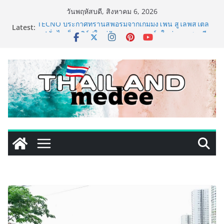
Skip
วันพฤหัสบดี, สิงหาคม 6, 2026
to
Latest:
TECNO ประกาศทรานส์ฟอร์มจากเกมมิ่งโฟน สู่ไลฟ์สไตล์
content
แฟชั่นไอเท็ม เสิร์ฟใหญ่ปักหมุดแลนมาร์คใหม่กลางสถานี
MRT วาง POVA 8 Series จุดเริ่มต้นครั้งสำคัญ
ครั้งแรกของอุตสาหกรรมสีไทย นิปปอนเพนต์ผนึก 6 พันธ
มิตรโมเดิร์นเทรดชั้นนำ นำร่องเปิดตัว “NIPPON PAINT
WORRY FREE” โปรแกรมดูแลคุณภาพฟิล์มสีหลังการขาย
ยกระดับความมั่นใจลูกค้าด้วยผลิตภัณฑ์คุณภาพและ
บริการหลังการขายที่ครบวงจร
434 วันแห่งการรอคอย มูลนิธิ “เพจอีจัน” ส่งมอบ โรงเรียน
เด็กพิเศษทองผาภูมิ ให้กระทรวงศึกษาธิการ ส่งต่อโอกาส
ทางการศึกษาให้เด็กพิเศษกว่า 100 คน ใช้เวลา 434 วัน
เปลี่ยนพื้นที่ว่างเปล่าให้กลายเป็นโรงเรียนแห่งความหวัง
ททท. ประกาศความสำเร็จ Village to the World Season
5 ผนึก 9 พันธมิตร ขับเคลื่อน ESG Tourism สืบสานพระ
ราชปณิธาน สร้างคุณค่าการท่องเที่ยวไทยอย่างยั่งยืน
เหิงลี่ แมนูแฟคเจอริ่ง เทคโนโลยี (ไทยแลนด์) เปิดโรงงาน
แห่งใหม่ในชลบุรี เดินหน้าขยายฐานการผลิตสู่เอเชียตะวัน
ออกเฉียงใต้ เสริมแกร่งยุทธศาสตร์ระดับโลก