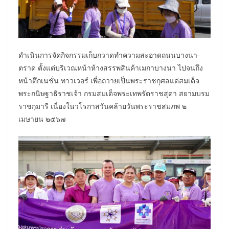
ดำเนินการจัดกิจกรรมเก็บกวาดทำความสะอาดถนนบางนา-
ตราด ตั้งแต่บริเวณหน้าห้างสรรพสินค้าเมกาบางนา ไปจนถึง
หน้าตึกเนชั่น ทาวเวอร์ เพื่อถวายเป็นพระราชกุศลแด่สมเด็จ
พระกนิษฐาธิราชเจ้า กรมสมเด็จพระเทพรัตราชสุดา สยามบรม
ราชกุมารี เนื่องในวโรกาสวันคล้ายวันพระราชสมภพ ๒
เมษายน ๒๕๖๗