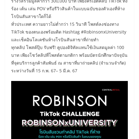
รางวัลรวมมูลค่ากว่า 300,000 บาท เพียงครีเอตคลิป TikTok ทั้ง
ร้อง เต้น เล่น POV หรือรีวิวสินค้าในแบบฉบับของตัวเองที่ห้าง
โรบินสันสาขาใดก็ได้
ทั่วประเทศ ความยาวไม่ต่ำกว่า 15 วินาที โพสต์ลงช่องทาง
TikTok ของตนเองพร้อมติด Hashtag #RobinsonxUniversity
และเช็คอินโลเคชันห้างโรบินสันสาขาที่ถ่ายทำ
ทุกคลิป โพสต์ปุ๊บ รับฟรี! คูปองดิจิทัลแทนใช้เงินสดมูลค่า 100
บาท เพียงโชว์คลิปที่โพสต์ตามกติกา พร้อมบัตรนักศึกษาปัจจุบัน
ที่จุดบริการลูกค้าสัมพันธ์ ณ สาขาที่มาถ่ายคลิป (จำนวนจำกัด)
ระหว่างวันที่ 15 ก.พ. 67– 5 มี.ค. 67