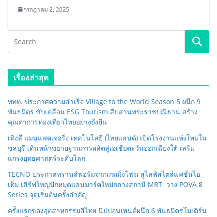
กรกฎาคม 2, 2025
เรื่องล่าสุด
ททท. ประกาศความสำเร็จ Village to the World Season 5 ผนึก 9
พันธมิตร ขับเคลื่อน ESG Tourism สืบสานพระราชปณิธาน สร้าง
คุณค่าการท่องเที่ยวไทยอย่างยั่งยืน
เหิงลี่ แมนูแฟคเจอริ่ง เทคโนโลยี (ไทยแลนด์) เปิดโรงงานแห่งใหม่ใน
ชลบุรี เดินหน้าขยายฐานการผลิตสู่เอเชียตะวันออกเฉียงใต้ เสริม
แกร่งยุทธศาสตร์ระดับโลก
TECNO ประกาศทรานส์ฟอร์มจากเกมมิ่งโฟน สู่ไลฟ์สไตล์แฟชั่นไอ
เท็ม เสิร์ฟใหญ่ปักหมุดแลนมาร์คใหม่กลางสถานี MRT วาง POVA 8
Series จุดเริ่มต้นครั้งสำคัญ
ครั้งแรกของอุตสาหกรรมสีไทย นิปปอนเพนต์ผนึก 6 พันธมิตรโมเดิร์น