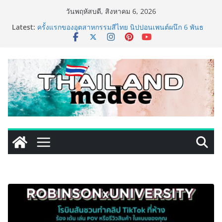
Skip
วันพฤหัสบดี, สิงหาคม 6, 2026
to
Latest:
ครั้งแรกของอุตสาหกรรมสีไทย นิปปอนเพนต์ผนึก 6 พันธ
content
มิตรโมเดิร์นเทรดชั้นนำ นำร่องเปิดตัว “NIPPON PAINT
WORRY FREE” โปรแกรมดูแลคุณภาพฟิล์มสีหลังการขาย
ยกระดับความมั่นใจลูกค้าด้วยผลิตภัณฑ์คุณภาพและ
บริการหลังการขายที่ครบวงจร
434 วันแห่งการรอคอย มูลนิธิ “เพจอีจัน” ส่งมอบ โรงเรียน
เด็กพิเศษทองผาภูมิ ให้กระทรวงศึกษาธิการ ส่งต่อโอกาส
ทางการศึกษาให้เด็กพิเศษกว่า 100 คน ใช้เวลา 434 วัน
เปลี่ยนพื้นที่ว่างเปล่าให้กลายเป็นโรงเรียนแห่งความหวัง
ททท. ประกาศความสำเร็จ Village to the World Season
5 ผนึก 9 พันธมิตร ขับเคลื่อน ESG Tourism สืบสานพระ
ราชปณิธาน สร้างคุณค่าการท่องเที่ยวไทยอย่างยั่งยืน
เหิงลี่ แมนูแฟคเจอริ่ง เทคโนโลยี (ไทยแลนด์) เปิดโรงงาน
แห่งใหม่ในชลบุรี เดินหน้าขยายฐานการผลิตสู่เอเชียตะวัน
ออกเฉียงใต้ เสริมแกร่งยุทธศาสตร์ระดับโลก
TECNO ประกาศทรานส์ฟอร์มจากเกมมิ่งโฟน สู่ไลฟ์สไตล์
แฟชั่นไอเท็ม เสิร์ฟใหญ่ปักหมุดแลนมาร์คใหม่กลางสถานี
MRT วาง POVA 8 Series จุดเริ่มต้นครั้งสำคัญ