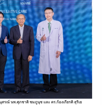
ุสรณ์ นพ.ศุภชาติ ชมภูนุช และ ดร.ก้องเกียรติ สุริเย