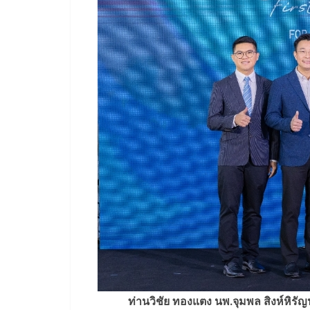
ท่านวิชัย ทองแตง นพ.จุมพล สิงห์หิรัญน