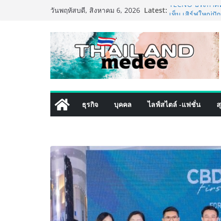
Skip
Latest:
TECNO ประกาศทรา
วันพฤหัสบดี, สิงหาคม 6, 2026
to
เท็ม เสิร์ฟใหญ่
8 Series จุดเริ่ม
content
ครั้งแรกของอุตส
เดิร์นเทรดชั้นน
โปรแกรมดูแลคุณ
ลูกค้าด้วยผลิตภ
เริ่มแล้ว! อ.ต.ก
ใจกลางมหานคร” 
ไทย วันนี้ – 8 ส
ธุรกิจ
บุคคล
ไลฟ์สไตล์ -แฟชั่น
ส
ททท. ประกาศความ
พันธมิตร ขับเคล
คุณค่าการท่องเที่
เหิงลี่ แมนูแฟคเ
ในชลบุรี เดินหน
เสริมแกร่งยุทธศ