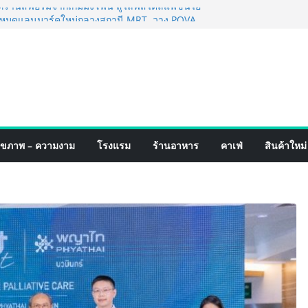
นส์ฟอร์มจากเกมมิ่งโฟน สู่ไลฟ์สไตล์แฟชั่นไอ
ปักหมุดแลนมาร์คใหม่กลางสถานี MRT วาง POVA
ต้นครั้งสำคัญ
าหกรรมสีไทย นิปปอนเพนต์ผนึก 6 พันธมิตรโม
ำ นำร่องเปิดตัว “NIPPON PAINT WORRY FREE”
ภาพฟิล์มสีหลังการขาย ยกระดับความมั่นใจ
ัณฑ์คุณภาพและบริการหลังการขายที่ครบวงจร
.แฟร์ 4 ภาค @ภาคกลาง “มนต์เสน่ห์เกษตรไทย สู่
ชวนชิม ช้อป สินค้าเกษตรคุณภาพจากทั่ว
ิงหาคมนี้ ณ ลานคนเมือง
ุขภาพ – ความงาม
โรงแรม
ร้านอาหาร
คาเฟ่
สินค้าใหม่
สำเร็จ Village to the World Season 5 ผนึก 9
ื่อน ESG Tourism สืบสานพระราชปณิธาน สร้าง
ยวไทยอย่างยั่งยืน
จอริ่ง เทคโนโลยี (ไทยแลนด์) เปิดโรงงานแห่งใหม่
้าขยายฐานการผลิตสู่เอเชียตะวันออกเฉียงใต้
าสตร์ระดับโลก