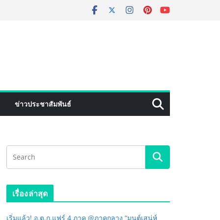
ข่าวประชาสัมพันธ์
เรื่องล่าสุด
เริ่มแล้ว! อ.ต.ก.แฟร์ 4 ภาค @ภาคกลาง “มนต์เสน่ห์