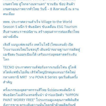
เกษตรไทย สู่ใจกลางมหานคร” ชวนชิม ช้อป สินค้า
เกษตรคุณภาพจากทั่วไทย วันนี้ – 8 สิงหาคมนี้ ณ ลาน
คนเมือง
ททท. ประกาศความสำเร็จ Village to the World
Season 5 ผนึก 9 พันธมิตร ขับเคลื่อน ESG Tourism
สืบสานพระราชปณิธาน สร้างคุณค่าการท่องเที่ยวไทย
อย่างยั่งยืน
เหิงลี่ แมนูแฟคเจอริ่ง เทคโนโลยี (ไทยแลนด์) เปิด
โรงงานแห่งใหม่ในชลบุรี เดินหน้าขยายฐานการผลิตสู่
เอเชียตะวันออกเฉียงใต้ เสริมแกร่งยุทธศาสตร์ระดับ
โลก
TECNO ประกาศทรานส์ฟอร์มจากเกมมิ่งโฟน สู่ไลฟ์
สไตล์แฟชั่นไอเท็ม เสิร์ฟใหญ่ปักหมุดแลนมาร์คใหม่
กลางสถานี MRT วาง POVA 8 Series จุดเริ่มต้นครั้ง
สำคัญ
ครั้งแรกของอุตสาหกรรมสีไทย นิปปอนเพนต์ผนึก 6
พันธมิตรโมเดิร์นเทรดชั้นนำ นำร่องเปิดตัว “NIPPON
PAINT WORRY FREE” โปรแกรมดูแลคุณภาพฟิล์มสีห
ลังการขาย ยกระดับความมั่นใจลูกค้าด้วยผลิตภัณฑ์