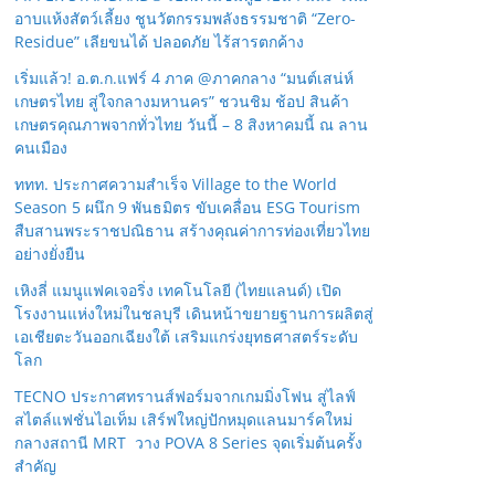
อาบแห้งสัตว์เลี้ยง ชูนวัตกรรมพลังธรรมชาติ “Zero-
Residue” เลียขนได้ ปลอดภัย ไร้สารตกค้าง
เริ่มแล้ว! อ.ต.ก.แฟร์ 4 ภาค @ภาคกลาง “มนต์เสน่ห์
เกษตรไทย สู่ใจกลางมหานคร” ชวนชิม ช้อป สินค้า
เกษตรคุณภาพจากทั่วไทย วันนี้ – 8 สิงหาคมนี้ ณ ลาน
คนเมือง
ททท. ประกาศความสำเร็จ Village to the World
Season 5 ผนึก 9 พันธมิตร ขับเคลื่อน ESG Tourism
สืบสานพระราชปณิธาน สร้างคุณค่าการท่องเที่ยวไทย
อย่างยั่งยืน
เหิงลี่ แมนูแฟคเจอริ่ง เทคโนโลยี (ไทยแลนด์) เปิด
โรงงานแห่งใหม่ในชลบุรี เดินหน้าขยายฐานการผลิตสู่
เอเชียตะวันออกเฉียงใต้ เสริมแกร่งยุทธศาสตร์ระดับ
โลก
TECNO ประกาศทรานส์ฟอร์มจากเกมมิ่งโฟน สู่ไลฟ์
สไตล์แฟชั่นไอเท็ม เสิร์ฟใหญ่ปักหมุดแลนมาร์คใหม่
กลางสถานี MRT วาง POVA 8 Series จุดเริ่มต้นครั้ง
สำคัญ