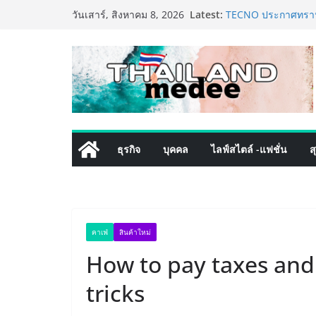
Skip
Latest:
TECNO ประกาศทรานส์
วันเสาร์, สิงหาคม 8, 2026
to
เท็ม เสิร์ฟใหญ่ปัก
8 Series จุดเริ่มต้นค
content
PIPPER STANDARD® 
เลี้ยง ชูนวัตกรรมพล
ปลอดภัย ไร้สารตกค้
เริ่มแล้ว! อ.ต.ก.แฟร
ใจกลางมหานคร” ชวนช
ไทย วันนี้ – 8 สิงหา
ททท. ประกาศความสำเ
ธุรกิจ
บุคคล
ไลฟ์สไตล์ -แฟชั่น
ส
พันธมิตร ขับเคลื่อ
คุณค่าการท่องเที่ยวไท
เหิงลี่ แมนูแฟคเจอริ
ในชลบุรี เดินหน้าขย
เสริมแกร่งยุทธศาสต
คาเฟ่
สินค้าใหม่
How to pay taxes and
tricks