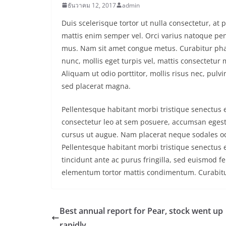
ธันวาคม 12, 2017
admin
Duis scelerisque tortor ut nulla consectetur, at
mattis enim semper vel. Orci varius natoque pen
mus. Nam sit amet congue metus. Curabitur phare
nunc, mollis eget turpis vel, mattis consectetur m
Aliquam ut odio porttitor, mollis risus nec, pulvi
sed placerat magna.
Pellentesque habitant morbi tristique senectus 
consectetur leo at sem posuere, accumsan egestas
cursus ut augue. Nam placerat neque sodales odi
Pellentesque habitant morbi tristique senectus 
tincidunt ante ac purus fringilla, sed euismod f
elementum tortor mattis condimentum. Curabitur p
Best annual report for Pear, stock went up
rapidly