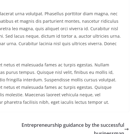
 placerat urna volutpat. Phasellus porttitor diam magna, nec
atibus et magnis dis parturient montes, nascetur ridiculus
tra leo magna, quis aliquet orci viverra id. Curabitur nisl
i. Sed lacus neque, dictum id tortor a, auctor ultricies urna.
nar urna. Curabitur lacinia nisl quis ultrices viverra. Donec
et netus et malesuada fames ac turpis egestas. Nullam
 purus tempus. Quisque nisl velit, finibus eu mollis id,
o fringilla interdum. Suspendisse mollis cursus volutpat.
et netus et malesuada fames ac turpis egestas. Quisque
elis molestie. Maecenas laoreet vehicula neque, vel
haretra facilisis nibh, eget iaculis lectus tempor ut.
Entrepreneurship guidance by the successful
businessman