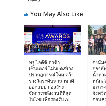
You May Also Like
ทรู ไอดีซี ดาต้า
กังนัม
เซ็นเตอร์ ไม่หยุดสร้าง
กองทัพ
ปรากฎการณ์ใหม่ คว้า
น้ำท่ว
รางวัลระดับนานาชาติ
หนักสุ
ออกแบบ ก่อสร้าง
ยะลา-
จัดการพลังงานดีที่สุด
จังหวั
ในไทยเพื่อรองรับ AI
ก่อนล