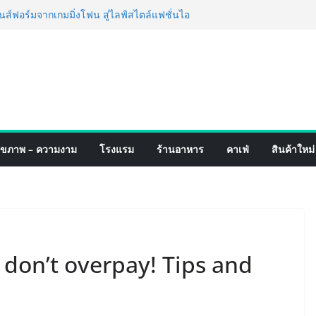
ฟอร์มจากเกมมิ่งโฟน สู่ไลฟ์สไตล์แฟชั่นไอ
หมุดแลนมาร์คใหม่กลางสถานี MRT วาง POVA
รั้งสำคัญ
เปิดตัวแชมพูอาบน้ำ และ โฟมอาบแห้งสัตว์
ังธรรมชาติ “Zero-Residue” เลียขนได้
าง
์ 4 ภาค @ภาคกลาง “มนต์เสน่ห์เกษตรไทย สู่
ิม ช้อป สินค้าเกษตรคุณภาพจากทั่ว
คมนี้ ณ ลานคนเมือง
ร็จ Village to the World Season 5 ผนึก 9
ุขภาพ – ความงาม
โรงแรม
ร้านอาหาร
คาเฟ่
สินค้าใหม่
น ESG Tourism สืบสานพระราชปณิธาน สร้าง
ยอย่างยั่งยืน
่ง เทคโนโลยี (ไทยแลนด์) เปิดโรงงานแห่งใหม่
ายฐานการผลิตสู่เอเชียตะวันออกเฉียงใต้
ร์ระดับโลก
 don’t overpay! Tips and