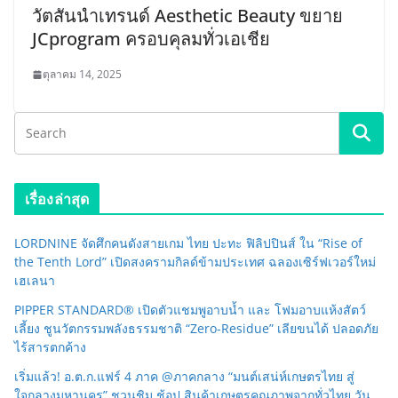
วัตสันนำเทรนด์ Aesthetic Beauty ขยาย
JCprogram ครอบคุลมทั่วเอเชีย
ตุลาคม 14, 2025
เรื่องล่าสุด
LORDNINE จัดศึกคนดังสายเกม ไทย ปะทะ ฟิลิปปินส์ ใน “Rise of
the Tenth Lord” เปิดสงครามกิลด์ข้ามประเทศ ฉลองเซิร์ฟเวอร์ใหม่
เฮเลนา
PIPPER STANDARD® เปิดตัวแชมพูอาบน้ำ และ โฟมอาบแห้งสัตว์
เลี้ยง ชูนวัตกรรมพลังธรรมชาติ “Zero-Residue” เลียขนได้ ปลอดภัย
ไร้สารตกค้าง
เริ่มแล้ว! อ.ต.ก.แฟร์ 4 ภาค @ภาคกลาง “มนต์เสน่ห์เกษตรไทย สู่
ใจกลางมหานคร” ชวนชิม ช้อป สินค้าเกษตรคุณภาพจากทั่วไทย วัน