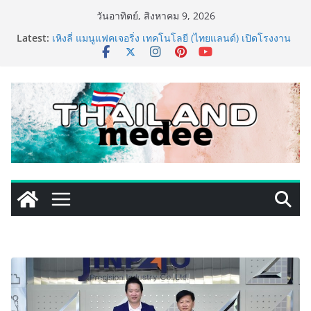
Skip
วันอาทิตย์, สิงหาคม 9, 2026
to
Latest:
เหิงลี่ แมนูแฟคเจอริ่ง เทคโนโลยี (ไทยแลนด์) เปิดโรงงาน
content
แห่งใหม่ในชลบุรี เดินหน้าขยายฐานการผลิตสู่เอเชียตะวัน
ออกเฉียงใต้ เสริมแกร่งยุทธศาสตร์ระดับโลก
LORDNINE จัดศึกคนดังสายเกม ไทย ปะทะ ฟิลิปปินส์ ใน
“Rise of the Tenth Lord” เปิดสงครามกิลด์ข้ามประเทศ
ฉลองเซิร์ฟเวอร์ใหม่ เฮเลนา
PIPPER STANDARD® เปิดตัวแชมพูอาบน้ำ และ โฟมอาบ
แห้งสัตว์เลี้ยง ชูนวัตกรรมพลังธรรมชาติ “Zero-Residue”
เลียขนได้ ปลอดภัย ไร้สารตกค้าง
เริ่มแล้ว! อ.ต.ก.แฟร์ 4 ภาค @ภาคกลาง “มนต์เสน่ห์เกษตร
ไทย สู่ใจกลางมหานคร” ชวนชิม ช้อป สินค้าเกษตร
คุณภาพจากทั่วไทย วันนี้ – 8 สิงหาคมนี้ ณ ลานคนเมือง
ททท. ประกาศความสำเร็จ Village to the World Season
5 ผนึก 9 พันธมิตร ขับเคลื่อน ESG Tourism สืบสานพระ
ราชปณิธาน สร้างคุณค่าการท่องเที่ยวไทยอย่างยั่งยืน