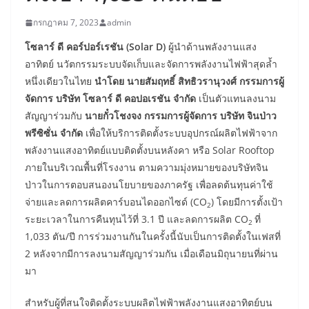
กรกฎาคม 7, 2023
admin
โซลาร์ ดี คอร์ปอร์เรชัน (
Solar D)
ผู้นำด้านพลังงานแสง
อาทิตย์ นวัตกรรมระบบจัดเก็บและจัดการพลังงานไฟฟ้าสุดล้ำ
หนึ่งเดียวในไทย
นำโดย
นายสัมฤทธิ์ สิทธิวรานุวงศ์ กรรมการผู้
จัดการ บริษัท โซลาร์ ดี คอปอเรชัน จำกัด
เป็นตัวแทนลงนาม
สัญญาร่วมกับ
นายกั๋วโชงจง กรรมการผู้จัดการ
บริษัท จินป่าว
พรีซิซั่น จำกัด
เพื่อให้บริการติดตั้งระบบอุปกรณ์ผลิตไฟฟ้าจาก
พลังงานแสงอาทิตย์แบบติดตั้งบนหลังคา หรือ Solar Rooftop
ภายในบริเวณพื้นที่โรงงาน ตามความมุ่งหมายของบริษัทจิน
ป่าวในการตอบสนองนโยบายของภาครัฐ เพื่อลดต้นทุนค่าใช้
จ่ายและลดการผลิตคาร์บอนไดออกไซด์ (CO
) โดยมีการตั้งเป้า
2
ระยะเวลาในการคืนทุนไว้ที่ 3.1 ปี และลดการผลิต CO
ที่
2
1,033 ตัน/ปี การร่วมงานกันในครั้งนี้นับเป็นการติดตั้งในเฟสที่
2 หลังจากมีการลงนามสัญญาร่วมกัน เมื่อเดือนมิถุนายนที่ผ่าน
มา
สำหรับผู้ที่สนใจติดตั้งระบบผลิตไฟฟ้าพลังงานแสงอาทิตย์บน