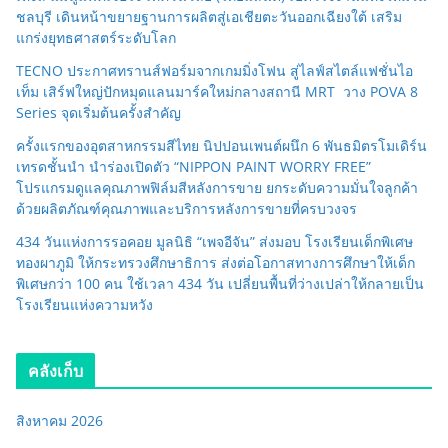
ชลบุรี เดินหน้าขยายฐานการผลิตสู่เอเชียตะวันออกเฉียงใต้ เสริม
แกร่งยุทธศาสตร์ระดับโลก
TECNO ประกาศทรานส์ฟอร์มจากเกมมิ่งโฟน สู่ไลฟ์สไตล์แฟชั่นไอ
เท็ม เสิร์ฟใหญ่ปักหมุดแลนมาร์คใหม่กลางสถานี MRT วาง POVA 8
Series จุดเริ่มต้นครั้งสำคัญ
ครั้งแรกของอุตสาหกรรมสีไทย นิปปอนเพนต์ผนึก 6 พันธมิตรโมเดิร์น
เทรดชั้นนำ นำร่องเปิดตัว “NIPPON PAINT WORRY FREE”
โปรแกรมดูแลคุณภาพฟิล์มสีหลังการขาย ยกระดับความมั่นใจลูกค้า
ด้วยผลิตภัณฑ์คุณภาพและบริการหลังการขายที่ครบวงจร
434 วันแห่งการรอคอย มูลนิธิ “เพจอีจัน” ส่งมอบ โรงเรียนเด็กพิเศษ
ทองผาภูมิ ให้กระทรวงศึกษาธิการ ส่งต่อโอกาสทางการศึกษาให้เด็ก
พิเศษกว่า 100 คน ใช้เวลา 434 วัน เปลี่ยนพื้นที่ว่างเปล่าให้กลายเป็น
โรงเรียนแห่งความหวัง
คลังเก็บ
สิงหาคม 2026