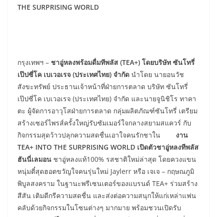
THE SURPRISING WORLD
กรุงเทพฯ –
ชาอู่หลงพร้อมดื่มทีพลัส (
TEA+) โดยบริษัท ซันโทรี่
เป๊ปซี่โค เบเวอเรจ (ประเทศไทย) จำกัด
นำโดย นายอนวัช
สังขะทรัพย์ ประธานเจ้าหน้าที่ฝ่ายการตลาด บริษัท ซันโทรี่
เป๊ปซี่โค เบเวอเรจ (ประเทศไทย) จำกัด และนายจูนิชิโร ทาคา
ตะ ผู้จัดการอาวุโสฝ่ายการตลาด กลุ่มผลิตภัณฑ์ซันโทรี่ เตรียม
สร้างเซอร์ไพรส์ครั้งใหญ่รับซัมเมอร์ใจกลางสยามสแควร์ กับ
กิจกรรมสุดว้าวปลุกความสดชื่นเอาใจคนรักชาใน
งาน
TEA+ INTO THE SURPRISING WORLD เปิดตัวชาอู่หลงทีพลัส
ฮันนี่เลมอน
ชาอู่หลงแท้100% รสชาติใหม่ล่าสุด โดยควงแขน
หนุ่มตี๋สุดฮอตขวัญใจคนรุ่นใหม่ Jaylerr หรือ เจเจ – กฤษณภูมิ
พิบูลสงคราม ในฐานะพรีเซนเตอร์ของแบรนด์ TEA+ ร่วมสร้าง
สีสัน เติมดีกรีความสดชื่น และส่งต่อความสนุกให้แก่เหล่าแฟน
คลับด้วยกิจกรรมในโซนต่างๆ มากมาย พร้อมชวนเปิดรับ