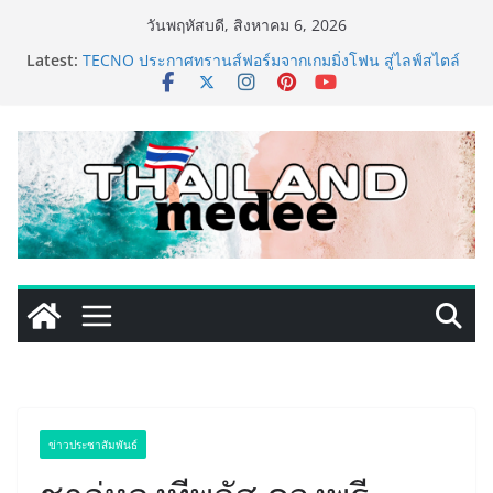
Skip
วันพฤหัสบดี, สิงหาคม 6, 2026
to
Latest:
TECNO ประกาศทรานส์ฟอร์มจากเกมมิ่งโฟน สู่ไลฟ์สไตล์
content
แฟชั่นไอเท็ม เสิร์ฟใหญ่ปักหมุดแลนมาร์คใหม่กลางสถานี
MRT วาง POVA 8 Series จุดเริ่มต้นครั้งสำคัญ
ครั้งแรกของอุตสาหกรรมสีไทย นิปปอนเพนต์ผนึก 6 พันธ
มิตรโมเดิร์นเทรดชั้นนำ นำร่องเปิดตัว “NIPPON PAINT
WORRY FREE” โปรแกรมดูแลคุณภาพฟิล์มสีหลังการขาย
ยกระดับความมั่นใจลูกค้าด้วยผลิตภัณฑ์คุณภาพและ
บริการหลังการขายที่ครบวงจร
434 วันแห่งการรอคอย มูลนิธิ “เพจอีจัน” ส่งมอบ โรงเรียน
เด็กพิเศษทองผาภูมิ ให้กระทรวงศึกษาธิการ ส่งต่อโอกาส
ทางการศึกษาให้เด็กพิเศษกว่า 100 คน ใช้เวลา 434 วัน
เปลี่ยนพื้นที่ว่างเปล่าให้กลายเป็นโรงเรียนแห่งความหวัง
ททท. ประกาศความสำเร็จ Village to the World Season
5 ผนึก 9 พันธมิตร ขับเคลื่อน ESG Tourism สืบสานพระ
ราชปณิธาน สร้างคุณค่าการท่องเที่ยวไทยอย่างยั่งยืน
เหิงลี่ แมนูแฟคเจอริ่ง เทคโนโลยี (ไทยแลนด์) เปิดโรงงาน
แห่งใหม่ในชลบุรี เดินหน้าขยายฐานการผลิตสู่เอเชียตะวัน
ออกเฉียงใต้ เสริมแกร่งยุทธศาสตร์ระดับโลก
ข่าวประชาสัมพันธ์