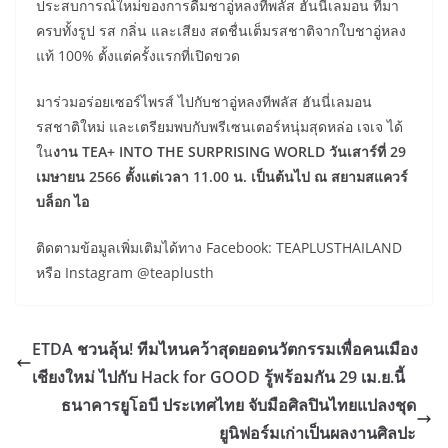
ประสบการณ์ใหม่ของการดื่มชาอู่หลงทีพลัส ฮันนี่เลมอน ที่มา
ครบทั้งรูป รส กลิ่น และเสียง สดชื่นเต็มรสชาติจากใบชาอู่หลง
แท้ 100% ตั้งแต่ครั้งแรกที่เปิดขวด
มาร่วมอร่อยเซอร์ไพรส์ ไปกับชาอู่หลงทีพลัส ฮันนี่เลมอน
รสชาติใหม่ และเตรียมพบกับพรีเซนเตอร์หนุ่มสุดหล่อ เจเจ ได้
ใน
งาน
TEA+ INTO THE SURPRISING WORLD วันเสาร์ที่ 29
เมษายน 2566 ตั้งแต่เวลา 11.00 น. เป็นต้นไป ณ สยามสแควร์
บล็อก ไอ
ติดตามข้อมูลเพิ่มเติมได้ทาง Facebook: TEAPLUSTHAILAND
หรือ Instagram @teaplusth
ETDA ชวนลุ้น! ทีมไหนคว้าสุดยอดนวัตกรรมเพื่อคนเมือง
เชียงใหม่ ไปกับ Hack for GOOD รู้พร้อมกัน 29 เม.ย.นี้
ธนาคารยูโอบี ประเทศไทย จับมือศิลปินไทยแปลงชุด
ยูนิฟอร์มเก่าเป็นผลงานศิลปะ