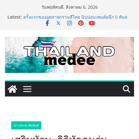
Skip
วันพฤหัสบดี, สิงหาคม 6, 2026
to
Latest:
ครั้งแรกของอุตสาหกรรมสีไทย นิปปอนเพนต์ผนึก 6 พันธ
content
มิตรโมเดิร์นเทรดชั้นนำ นำร่องเปิดตัว “NIPPON PAINT
WORRY FREE” โปรแกรมดูแลคุณภาพฟิล์มสีหลังการขาย
ยกระดับความมั่นใจลูกค้าด้วยผลิตภัณฑ์คุณภาพและ
บริการหลังการขายที่ครบวงจร
434 วันแห่งการรอคอย มูลนิธิ “เพจอีจัน” ส่งมอบ โรงเรียน
เด็กพิเศษทองผาภูมิ ให้กระทรวงศึกษาธิการ ส่งต่อโอกาส
ทางการศึกษาให้เด็กพิเศษกว่า 100 คน ใช้เวลา 434 วัน
เปลี่ยนพื้นที่ว่างเปล่าให้กลายเป็นโรงเรียนแห่งความหวัง
ททท. ประกาศความสำเร็จ Village to the World Season
5 ผนึก 9 พันธมิตร ขับเคลื่อน ESG Tourism สืบสานพระ
ราชปณิธาน สร้างคุณค่าการท่องเที่ยวไทยอย่างยั่งยืน
เหิงลี่ แมนูแฟคเจอริ่ง เทคโนโลยี (ไทยแลนด์) เปิดโรงงาน
แห่งใหม่ในชลบุรี เดินหน้าขยายฐานการผลิตสู่เอเชียตะวัน
ออกเฉียงใต้ เสริมแกร่งยุทธศาสตร์ระดับโลก
TECNO ประกาศทรานส์ฟอร์มจากเกมมิ่งโฟน สู่ไลฟ์สไตล์
แฟชั่นไอเท็ม เสิร์ฟใหญ่ปักหมุดแลนมาร์คใหม่กลางสถานี
MRT วาง POVA 8 Series จุดเริ่มต้นครั้งสำคัญ
ข่าวประชาสัมพันธ์