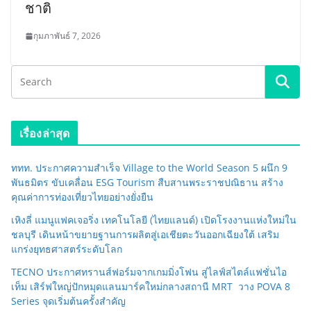
ชาติ
กุมภาพันธ์ 7, 2026
เรื่องล่าสุด
ททท. ประกาศความสำเร็จ Village to the World Season 5 ผนึก 9
พันธมิตร ขับเคลื่อน ESG Tourism สืบสานพระราชปณิธาน สร้าง
คุณค่าการท่องเที่ยวไทยอย่างยั่งยืน
เหิงลี่ แมนูแฟคเจอริ่ง เทคโนโลยี (ไทยแลนด์) เปิดโรงงานแห่งใหม่ใน
ชลบุรี เดินหน้าขยายฐานการผลิตสู่เอเชียตะวันออกเฉียงใต้ เสริม
แกร่งยุทธศาสตร์ระดับโลก
TECNO ประกาศทรานส์ฟอร์มจากเกมมิ่งโฟน สู่ไลฟ์สไตล์แฟชั่นไอ
เท็ม เสิร์ฟใหญ่ปักหมุดแลนมาร์คใหม่กลางสถานี MRT วาง POVA 8
Series จุดเริ่มต้นครั้งสำคัญ