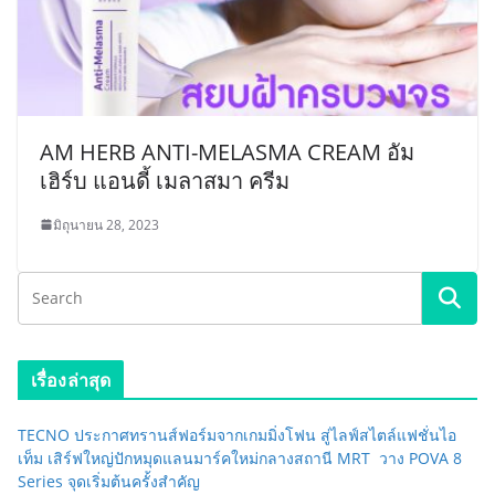
AM HERB ANTI-MELASMA CREAM อัม
เฮิร์บ แอนดี้ เมลาสมา ครีม
มิถุนายน 28, 2023
เรื่องล่าสุด
TECNO ประกาศทรานส์ฟอร์มจากเกมมิ่งโฟน สู่ไลฟ์สไตล์แฟชั่นไอ
เท็ม เสิร์ฟใหญ่ปักหมุดแลนมาร์คใหม่กลางสถานี MRT วาง POVA 8
Series จุดเริ่มต้นครั้งสำคัญ