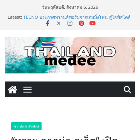
Skip
วันพฤหัสบดี, สิงหาคม 6, 2026
to
การท่องเที่ยวแห่งประเทศไทย สำนักงานมุมไบ เดินหน้า
Latest:
กลยุทธ์ Partnership 360° ผนึก Team Thailand ขยาย
content
ฐานตลาดอินเดียใต้–ศรีลังกา ผลักดันไทยสู่ Top of Mind
Destination และกระตุ้นการเดินทางของนักท่องเที่ยวใน
ช่วงครึ่งปีหลัง 2569
TECNO ประกาศทรานส์ฟอร์มจากเกมมิ่งโฟน สู่ไลฟ์สไตล์
แฟชั่นไอเท็ม เสิร์ฟใหญ่ปักหมุดแลนมาร์คใหม่กลางสถานี
MRT วาง POVA 8 Series จุดเริ่มต้นครั้งสำคัญ
ครั้งแรกของอุตสาหกรรมสีไทย นิปปอนเพนต์ผนึก 6 พันธ
มิตรโมเดิร์นเทรดชั้นนำ นำร่องเปิดตัว “NIPPON PAINT
WORRY FREE” โปรแกรมดูแลคุณภาพฟิล์มสีหลังการขาย
ยกระดับความมั่นใจลูกค้าด้วยผลิตภัณฑ์คุณภาพและ
บริการหลังการขายที่ครบวงจร
434 วันแห่งการรอคอย มูลนิธิ “เพจอีจัน” ส่งมอบ โรงเรียน
เด็กพิเศษทองผาภูมิ ให้กระทรวงศึกษาธิการ ส่งต่อโอกาส
ทางการศึกษาให้เด็กพิเศษกว่า 100 คน ใช้เวลา 434 วัน
เปลี่ยนพื้นที่ว่างเปล่าให้กลายเป็นโรงเรียนแห่งความหวัง
Barter Connect ฉลอง 29 ปี เปิด Brand New Concept
“Together We Grow” สร้างระบบนิเวศธุรกิจ หนุน SME
ข่าวประชาสัมพันธ์
ไทยเติบโตไปด้วยกัน