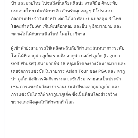
บ้า และมวยไทย ไปจนถึงชั้นเรียนศิลปะ งานฝีมือ ศิลปะพับ
กระดาษไทย เพ้นท์ผ้าบาติก สำหรับคุณหนู ๆ มีโปรแกรม
กิจกรรมประจำวันสำหรับเด็ก ได้แก่ ศิลปะบนบอลลูน รำไทย
โยคะสำหรับเด็ก เพ้นท์เปลือกหอย และอื่น ๆ อีกมากมาย และ
พลาดไม่ได้กับเทนนิสไนท์ โดยโปรวีมาล
ผู้เข้าพักยังสามารถใช้เพลิดเพลินกับกีฬาและสันทนาการระดับ
โลกได้ที่ ลากูน่า ภูเก็ต รวมถึง ลากูน่า กอล์ฟ ภูเก็ต (Laguna
Golf Phuket) สนามกอล์ฟ 18 หลุมเจ้าของรางวัลมากมาย และ
เคยจัดการแข่งขันในรายการ Asian Tour ของ PGA และ ลากู
น่า ภูเก็ต ยังมีการจัดกิจกรรมแข่งขันวิ่งมาราธอนเป็นประจำ
เช่น การแข่งขันวิ่งมาราธอนประจำปีของลากูน่าภูเก็ต และ
การแข่งขันไตรกีฬาลากูน่าภูเก็ต ซึ่งเป็นที่สนใจอย่างกว้าง
ขวางและดึงดูดนักกีฬาจากทั่วโลก