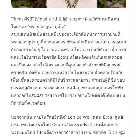
“วีมาล คีร์ธี” (Vimal Kirthi) ผู้อำนวยการฝ่ายกีฬาเทนนิสคน
ใหม่ของ “ทราย ลากูน่า ภูเก็ต”
สนามเทนนิสเป็นส่วนหนึ่งของตัวเลือกสันทนาการมากมายที่
ทราย ลากูน่า ภูเก็ต ตลอดการเข้าพักนักเดินทางยังสามารถสนุก
กับกิจกรรมอื่น ๆ ได้ตามความชอบ ไม่ว่าจะเป็นกีฬาทางน้ำ อาทิ
แล่นเรือใบ พายเรือคายัค ยิงธนู หรือเพลิดเพลินกับเกมสควอช
และปิงปอง แล้วไปฟิตร่างกายที่ศูนย์ออกกำลังกายที่มีอุปกรณ์
ครบครัน ปิดท้ายด้วยการแหวกว่ายในสระว่ายน้ำคลายร้อนกับ
เพื่อนซี้และครอบครัวที่มีให้บริการหลายสระ สำหรับผู้ที่ชื่นชอบ
การผจญภัย สามารถเช่าจักรยานเสือภูเขาและสกูตเตอร์ไฟฟ้า
แล้วออกไปสัมผัสบรรยากาศโดยรอบอย่างใกล้ชิดได้ได้แบบเป็น
มิตรกับสิ่งแวดล้อม
นอกจากนั้น ภายในรีสอร์ตยังมี Lèn Be Well (เล่น บีเวล) ศูนย์
สุขภาพนวัตกรรมใหม่ นำเสนอกิจกรรมประจำวันตั้งแต่การ
นวดแผนไทย ไปจนถึงการออกกำลังกาย เช่น พิลาทิส โยคะ ซุม