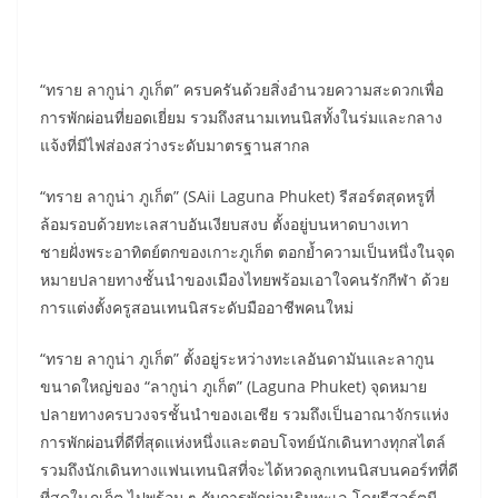
“ทราย ลากูน่า ภูเก็ต” ครบครันด้วยสิ่งอำนวยความสะดวกเพื่อ
การพักผ่อนที่ยอดเยี่ยม รวมถึงสนามเทนนิสทั้งในร่มและกลาง
แจ้งที่มีไฟส่องสว่างระดับมาตรฐานสากล
“ทราย ลากูน่า ภูเก็ต” (SAii Laguna Phuket) รีสอร์ตสุดหรูที่
ล้อมรอบด้วยทะเลสาบอันเงียบสงบ ตั้งอยู่บนหาดบางเทา
ชายฝั่งพระอาทิตย์ตกของเกาะภูเก็ต ตอกย้ำความเป็นหนึ่งในจุด
หมายปลายทางชั้นนำของเมืองไทยพร้อมเอาใจคนรักกีฬา ด้วย
การแต่งตั้งครูสอนเทนนิสระดับมืออาชีพคนใหม่
“ทราย ลากูน่า ภูเก็ต” ตั้งอยู่ระหว่างทะเลอันดามันและลากูน
ขนาดใหญ่ของ “ลากูน่า ภูเก็ต” (Laguna Phuket) จุดหมาย
ปลายทางครบวงจรชั้นนำของเอเชีย รวมถึงเป็นอาณาจักรแห่ง
การพักผ่อนที่ดีที่สุดแห่งหนึ่งและตอบโจทย์นักเดินทางทุกสไตล์
รวมถึงนักเดินทางแฟนเทนนิสที่จะได้หวดลูกเทนนิสบนคอร์ทที่ดี
ที่สุดในภูเก็ต ไปพร้อม ๆ กับการพักผ่อนริมทะเล โดยรีสอร์ตมี