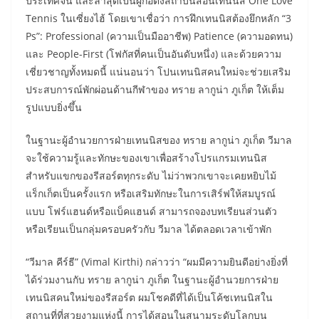
ประเทศจีน และล่าสุดเป็นผู้ก่อตั้งสถาบันสอนเทนนิส One Love
Tennis ในเซี่ยงไฮ้ โดยเขาเชื่อว่า การฝึกเทนนิสต้องยึกหลัก “3
Ps”: Professional (ความเป็นมืออาชีพ) Patience (ความอดทน)
และ People-First (โฟกัสที่คนเป็นอันดับหนึ่ง) และด้วยความ
เชี่ยวชาญทั้งหมดนี้ แน่นอนว่า โปนเทนนิสคนใหม่จะช่วยเสริม
ประสบการณ์พักผ่อนด้านกีฬาของ ทราย ลากูน่า ภูเก็ต ให้เต็ม
รูปแบบยิ่งขึ้น
ในฐานะผู้อำนวยการฝ่ายเทนนิสของ ทราย ลากูน่า ภูเก็ต วีมาล
จะใช้ความรู้และทักษะของเขาเพื่อสร้างโปรแกรมเทนนิส
สำหรับแขกของรีสอร์ตทุกระดับ ไม่ว่าพวกเขาจะเคยหยิบไม้
แร็กเก็ตเป็นครั้งแรก หรือเสริมทักษะในการเสิร์ฟให้สมบูรณ์
แบบ โฟร์แฮนด์หรือแบ็คแฮนด์ สามารถจองบทเรียนส่วนตัว
หรือเรียนเป็นกลุ่มครอบครัวกับ วีมาล ได้ตลอดเวลาเข้าพัก
“วีมาล คีร์ธี” (Vimal Kirthi) กล่าวว่า “ผมมีความยินดีอย่างยิ่งที่
ได้ร่วมงานกับ ทราย ลากูน่า ภูเก็ต ในฐานะผู้อำนวยการฝ่าย
เทนนิสคนใหม่ของรีสอร์ต ผมโชคดีที่ได้เป็นโค้ชเทนนิสใน
สถานที่ที่สวยงามแห่งนี้ การได้สอนในสนามระดับโลกบน