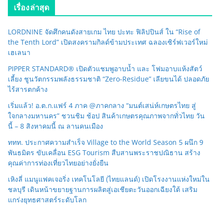
เรื่องล่าสุด
LORDNINE จัดศึกคนดังสายเกม ไทย ปะทะ ฟิลิปปินส์ ใน “Rise of
the Tenth Lord” เปิดสงครามกิลด์ข้ามประเทศ ฉลองเซิร์ฟเวอร์ใหม่
เฮเลนา
PIPPER STANDARD® เปิดตัวแชมพูอาบน้ำ และ โฟมอาบแห้งสัตว์
เลี้ยง ชูนวัตกรรมพลังธรรมชาติ “Zero-Residue” เลียขนได้ ปลอดภัย
ไร้สารตกค้าง
เริ่มแล้ว! อ.ต.ก.แฟร์ 4 ภาค @ภาคกลาง “มนต์เสน่ห์เกษตรไทย สู่
ใจกลางมหานคร” ชวนชิม ช้อป สินค้าเกษตรคุณภาพจากทั่วไทย วัน
นี้ – 8 สิงหาคมนี้ ณ ลานคนเมือง
ททท. ประกาศความสำเร็จ Village to the World Season 5 ผนึก 9
พันธมิตร ขับเคลื่อน ESG Tourism สืบสานพระราชปณิธาน สร้าง
คุณค่าการท่องเที่ยวไทยอย่างยั่งยืน
เหิงลี่ แมนูแฟคเจอริ่ง เทคโนโลยี (ไทยแลนด์) เปิดโรงงานแห่งใหม่ใน
ชลบุรี เดินหน้าขยายฐานการผลิตสู่เอเชียตะวันออกเฉียงใต้ เสริม
แกร่งยุทธศาสตร์ระดับโลก