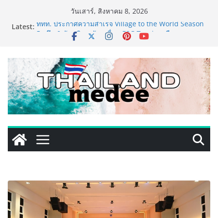
Skip
วันเสาร์, สิงหาคม 8, 2026
to
Latest:
ททท. ประกาศความสำเร็จ Village to the World Season
content
5 ผนึก 9 พันธมิตร ขับเคลื่อน ESG Tourism สืบสานพระ
ราชปณิธาน สร้างคุณค่าการท่องเที่ยวไทยอย่างยั่งยืน
เหิงลี่ แมนูแฟคเจอริ่ง เทคโนโลยี (ไทยแลนด์) เปิดโรงงาน
แห่งใหม่ในชลบุรี เดินหน้าขยายฐานการผลิตสู่เอเชียตะวัน
ออกเฉียงใต้ เสริมแกร่งยุทธศาสตร์ระดับโลก
LORDNINE จัดศึกคนดังสายเกม ไทย ปะทะ ฟิลิปปินส์ ใน
“Rise of the Tenth Lord” เปิดสงครามกิลด์ข้ามประเทศ
ฉลองเซิร์ฟเวอร์ใหม่ เฮเลนา
PIPPER STANDARD® เปิดตัวแชมพูอาบน้ำ และ โฟมอาบ
แห้งสัตว์เลี้ยง ชูนวัตกรรมพลังธรรมชาติ “Zero-Residue”
เลียขนได้ ปลอดภัย ไร้สารตกค้าง
เริ่มแล้ว! อ.ต.ก.แฟร์ 4 ภาค @ภาคกลาง “มนต์เสน่ห์เกษตร
ไทย สู่ใจกลางมหานคร” ชวนชิม ช้อป สินค้าเกษตร
คุณภาพจากทั่วไทย วันนี้ – 8 สิงหาคมนี้ ณ ลานคนเมือง