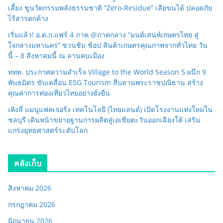
เลี้ยง ชูนวัตกรรมพลังธรรมชาติ “Zero-Residue” เลียขนได้ ปลอดภัย
ไร้สารตกค้าง
เริ่มแล้ว! อ.ต.ก.แฟร์ 4 ภาค @ภาคกลาง “มนต์เสน่ห์เกษตรไทย สู่
ใจกลางมหานคร” ชวนชิม ช้อป สินค้าเกษตรคุณภาพจากทั่วไทย วัน
นี้ – 8 สิงหาคมนี้ ณ ลานคนเมือง
ททท. ประกาศความสำเร็จ Village to the World Season 5 ผนึก 9
พันธมิตร ขับเคลื่อน ESG Tourism สืบสานพระราชปณิธาน สร้าง
คุณค่าการท่องเที่ยวไทยอย่างยั่งยืน
เหิงลี่ แมนูแฟคเจอริ่ง เทคโนโลยี (ไทยแลนด์) เปิดโรงงานแห่งใหม่ใน
ชลบุรี เดินหน้าขยายฐานการผลิตสู่เอเชียตะวันออกเฉียงใต้ เสริม
แกร่งยุทธศาสตร์ระดับโลก
คลังเก็บ
สิงหาคม 2026
กรกฎาคม 2026
มิถุนายน 2026