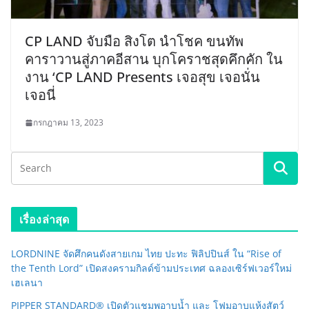
CP LAND จับมือ สิงโต นำโชค ขนทัพ
คาราวานสู่ภาคอีสาน บุกโคราชสุดคึกคัก ใน
งาน ‘CP LAND Presents เจอสุข เจอนั่น
เจอนี่
กรกฎาคม 13, 2023
เรื่องล่าสุด
LORDNINE จัดศึกคนดังสายเกม ไทย ปะทะ ฟิลิปปินส์ ใน “Rise of
the Tenth Lord” เปิดสงครามกิลด์ข้ามประเทศ ฉลองเซิร์ฟเวอร์ใหม่
เฮเลนา
PIPPER STANDARD® เปิดตัวแชมพูอาบน้ำ และ โฟมอาบแห้งสัตว์