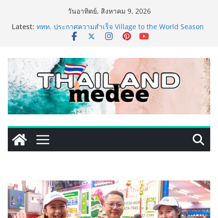
Skip
วันอาทิตย์, สิงหาคม 9, 2026
to
เริ่มแล้ว! อ.ต.ก.แฟร์ 4 ภาค @ภาคกลาง “มนต์เสน่ห์เกษตร
Latest:
ไทย สู่ใจกลางมหานคร” ชวนชิม ช้อป สินค้าเกษตร
content
คุณภาพจากทั่วไทย วันนี้ – 8 สิงหาคมนี้ ณ ลานคนเมือง
ททท. ประกาศความสำเร็จ Village to the World Season
5 ผนึก 9 พันธมิตร ขับเคลื่อน ESG Tourism สืบสานพระ
ราชปณิธาน สร้างคุณค่าการท่องเที่ยวไทยอย่างยั่งยืน
เหิงลี่ แมนูแฟคเจอริ่ง เทคโนโลยี (ไทยแลนด์) เปิดโรงงาน
แห่งใหม่ในชลบุรี เดินหน้าขยายฐานการผลิตสู่เอเชียตะวัน
ออกเฉียงใต้ เสริมแกร่งยุทธศาสตร์ระดับโลก
LORDNINE จัดศึกคนดังสายเกม ไทย ปะทะ ฟิลิปปินส์ ใน
“Rise of the Tenth Lord” เปิดสงครามกิลด์ข้ามประเทศ
ฉลองเซิร์ฟเวอร์ใหม่ เฮเลนา
PIPPER STANDARD® เปิดตัวแชมพูอาบน้ำ และ โฟมอาบ
แห้งสัตว์เลี้ยง ชูนวัตกรรมพลังธรรมชาติ “Zero-Residue”
เลียขนได้ ปลอดภัย ไร้สารตกค้าง