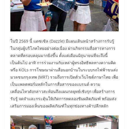
ในปี 2569 นี้ แดซเซิล (Dazzle) มีแผนเดินหน้าสร้างการรับรู้
ในกลุ่มผู้บริโภคไทยอย่างต่อเนื่อง ผ่านกิจกรรมสื่อสารทางการ
ตลาดที่ครอบคลุมมากยิ่งขึ้น ตั้งแต่เดือนมิถุนายนที่จะถึงนี้
เป็นต้นไป อาทิ การร่วมงานกับเหล่าผู้ทรงอิทธิพลทางความคิด
หรือ KOLs การโฆษณาผ่านสื่อนอกบ้านในระบบรถไฟฟ้าขนส่ง
มวลชนกรุงเทพ (MRT) รวมถึงการเปิดตัวเว็บไซต์ภาษาไทย เพื่อ
เป็นแพลตฟอร์มหลักในการสื่อสารของแบรนด์ ความ
เคลื่อนไหวดังกล่าวสะท้อนถึงแผนกลยุทธ์เชิงรุก เพื่อสร้างการ
รับรู้ จดจำและกระตุ้นให้เกิดการทดลองชิมผลิตภัณฑ์ พร้อมส่ง
เสริมการมองเห็นของผลิตภัณฑ์ในทุกช่องทางค้าปลีกหลัก