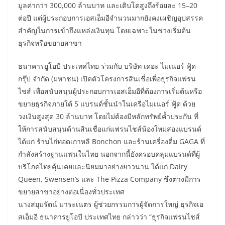
มูลค่ากว่า 300,000 ล้านบาท และเติบโตสูงถึงร้อยละ 15–20
ต่อปี แต่ผู้ประกอบการเอสเอ็มอีจำนวนมากยังคงเผชิญอุปสรรค
สำคัญในการเข้าถึงแหล่งเงินทุน โดยเฉพาะในช่วงเริ่มต้น
ธุรกิจหรือขยายสาขา
ธนาคารยูโอบี ประเทศไทย ร่วมกับ บริษัท เดอะ ไมเนอร์ ฟู้ด
กรุ๊ป จำกัด (มหาชน) เปิดตัวโครงการสินเชื่อเพื่อธุรกิจแฟรน
ไชส์ เพื่อสนับสนุนผู้ประกอบการเอสเอ็มอีที่ต้องการเริ่มต้นหรือ
ขยายธุรกิจภายใต้ 5 แบรนด์ชั้นนำในเครือไมเนอร์ ฟู้ด ด้วย
วงเงินสูงสุด 30 ล้านบาท โดยไม่ต้องมีหลักทรัพย์ค้ำประกัน ที่
ให้การสนับสนุนด้านสินเชื่อแก่แฟรนไชส์น้องใหม่สองแบรนด์
ได้แก่ ร้านไก่ทอดเกาหลี Bonchon และร้านเครื่องดื่ม GAGA ที่
กำลังสร้างฐานแฟนในไทย นอกจากนี้ยังครอบคลุมแบรนด์ที่ผู้
บริโภคไทยคุ้นเคยและนิยมมาอย่างยาวนาน ได้แก่ Dairy
Queen, Swensen’s และ The Pizza Company ซึ่งต่างมีการ
ขยายสาขาอย่างต่อเนื่องทั่วประเทศ
นางสยุมรัตน์ มาระเนตร ผู้ช่วยกรรมการผู้จัดการใหญ่ ธุรกิจเอ
สเอ็มอี ธนาคารยูโอบี ประเทศไทย กล่าวว่า “ธุรกิจแฟรนไชส์