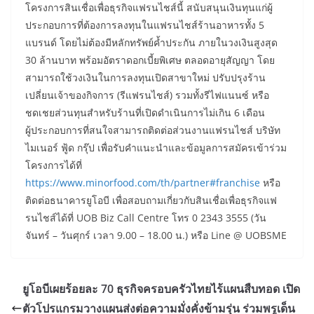
โครงการสินเชื่อเพื่อธุรกิจแฟรนไชส์นี้ สนับสนุนเงินทุนแก่ผู้
ประกอบการที่ต้องการลงทุนในแฟรนไชส์ร้านอาหารทั้ง 5
แบรนด์ โดยไม่ต้องมีหลักทรัพย์ค้ำประกัน ภายในวงเงินสูงสุด
30 ล้านบาท พร้อมอัตราดอกเบี้ยพิเศษ ตลอดอายุสัญญา โดย
สามารถใช้วงเงินในการลงทุนเปิดสาขาใหม่ ปรับปรุงร้าน
เปลี่ยนเจ้าของกิจการ (รีแฟรนไชส์) รวมทั้งรีไฟแนนซ์ หรือ
ชดเชยส่วนทุนสำหรับร้านที่เปิดดำเนินการไม่เกิน 6 เดือน
ผู้ประกอบการที่สนใจสามารถติดต่อส่วนงานแฟรนไชส์ บริษัท
ไมเนอร์ ฟู้ด กรุ๊ป เพื่อรับคำแนะนำและข้อมูลการสมัครเข้าร่วม
โครงการได้ที่
https://www.minorfood.com/th/partner#franchise
หรือ
ติดต่อธนาคารยูโอบี เพื่อสอบถามเกี่ยวกับสินเชื่อเพื่อธุรกิจแฟ
รนไชส์ได้ที่ UOB Biz Call Centre โทร 0 2343 3555 (วัน
จันทร์ – วันศุกร์ เวลา 9.00 – 18.00 น.) หรือ Line @ UOBSME
ยูโอบีเผยร้อยละ 70 ธุรกิจครอบครัวไทยไร้แผนสืบทอด เปิด
ตัวโปรแกรมวางแผนส่งต่อความมั่งคั่งข้ามรุ่น ร่วมพรูเด็น