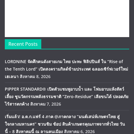
Recent Posts
LORDNINE จัดศึกคนดังสายเกม ไทย ปะทะ ฟิลิปปินส์ ใน “Rise of
the Tenth Lord” เปิดสงครามกิลด์ข้ามประเทศ ฉลองเซิร์ฟเวอร์ใหม่
เฮเลนา
สิงหาคม 8, 2026
PIPPER STANDARD® เปิดตัวแชมพูอาบน้ำ และ โฟมอาบแห้งสัตว์
เลี้ยง ชูนวัตกรรมพลังธรรมชาติ “Zero-Residue” เลียขนได้ ปลอดภัย
ไร้สารตกค้าง
สิงหาคม 7, 2026
เริ่มแล้ว! อ.ต.ก.แฟร์ 4 ภาค @ภาคกลาง “มนต์เสน่ห์เกษตรไทย สู่
ใจกลางมหานคร” ชวนชิม ช้อป สินค้าเกษตรคุณภาพจากทั่วไทย วัน
นี้ – 8 สิงหาคมนี้ ณ ลานคนเมือง
สิงหาคม 6, 2026