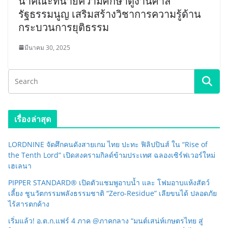
นำคณะทนายความศึกษาดูงานศาล
รัฐธรรมนูญ เสริมสร้างวิชาการความรู้ด้าน
กระบวนการยุติธรรม
มีนาคม 30, 2025
เรื่องล่าสุด
LORDNINE จัดศึกคนดังสายเกม ไทย ปะทะ ฟิลิปปินส์ ใน “Rise of
the Tenth Lord” เปิดสงครามกิลด์ข้ามประเทศ ฉลองเซิร์ฟเวอร์ใหม่
เฮเลนา
PIPPER STANDARD® เปิดตัวแชมพูอาบน้ำ และ โฟมอาบแห้งสัตว์
เลี้ยง ชูนวัตกรรมพลังธรรมชาติ “Zero-Residue” เลียขนได้ ปลอดภัย
ไร้สารตกค้าง
เริ่มแล้ว! อ.ต.ก.แฟร์ 4 ภาค @ภาคกลาง “มนต์เสน่ห์เกษตรไทย สู่