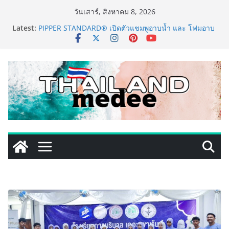
Skip
วันเสาร์, สิงหาคม 8, 2026
to
Latest:
PIPPER STANDARD® เปิดตัวแชมพูอาบน้ำ และ โฟมอาบ
content
แห้งสัตว์เลี้ยง ชูนวัตกรรมพลังธรรมชาติ “Zero-Residue”
เลียขนได้ ปลอดภัย ไร้สารตกค้าง
เริ่มแล้ว! อ.ต.ก.แฟร์ 4 ภาค @ภาคกลาง “มนต์เสน่ห์เกษตร
ไทย สู่ใจกลางมหานคร” ชวนชิม ช้อป สินค้าเกษตร
คุณภาพจากทั่วไทย วันนี้ – 8 สิงหาคมนี้ ณ ลานคนเมือง
ททท. ประกาศความสำเร็จ Village to the World Season
5 ผนึก 9 พันธมิตร ขับเคลื่อน ESG Tourism สืบสานพระ
ราชปณิธาน สร้างคุณค่าการท่องเที่ยวไทยอย่างยั่งยืน
เหิงลี่ แมนูแฟคเจอริ่ง เทคโนโลยี (ไทยแลนด์) เปิดโรงงาน
แห่งใหม่ในชลบุรี เดินหน้าขยายฐานการผลิตสู่เอเชียตะวัน
ออกเฉียงใต้ เสริมแกร่งยุทธศาสตร์ระดับโลก
LORDNINE จัดศึกคนดังสายเกม ไทย ปะทะ ฟิลิปปินส์ ใน
“Rise of the Tenth Lord” เปิดสงครามกิลด์ข้ามประเทศ
ฉลองเซิร์ฟเวอร์ใหม่ เฮเลนา