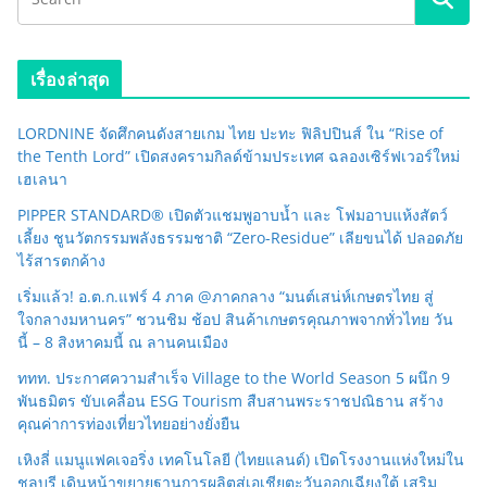
เรื่องล่าสุด
LORDNINE จัดศึกคนดังสายเกม ไทย ปะทะ ฟิลิปปินส์ ใน “Rise of
the Tenth Lord” เปิดสงครามกิลด์ข้ามประเทศ ฉลองเซิร์ฟเวอร์ใหม่
เฮเลนา
PIPPER STANDARD® เปิดตัวแชมพูอาบน้ำ และ โฟมอาบแห้งสัตว์
เลี้ยง ชูนวัตกรรมพลังธรรมชาติ “Zero-Residue” เลียขนได้ ปลอดภัย
ไร้สารตกค้าง
เริ่มแล้ว! อ.ต.ก.แฟร์ 4 ภาค @ภาคกลาง “มนต์เสน่ห์เกษตรไทย สู่
ใจกลางมหานคร” ชวนชิม ช้อป สินค้าเกษตรคุณภาพจากทั่วไทย วัน
นี้ – 8 สิงหาคมนี้ ณ ลานคนเมือง
ททท. ประกาศความสำเร็จ Village to the World Season 5 ผนึก 9
พันธมิตร ขับเคลื่อน ESG Tourism สืบสานพระราชปณิธาน สร้าง
คุณค่าการท่องเที่ยวไทยอย่างยั่งยืน
เหิงลี่ แมนูแฟคเจอริ่ง เทคโนโลยี (ไทยแลนด์) เปิดโรงงานแห่งใหม่ใน
ชลบุรี เดินหน้าขยายฐานการผลิตสู่เอเชียตะวันออกเฉียงใต้ เสริม