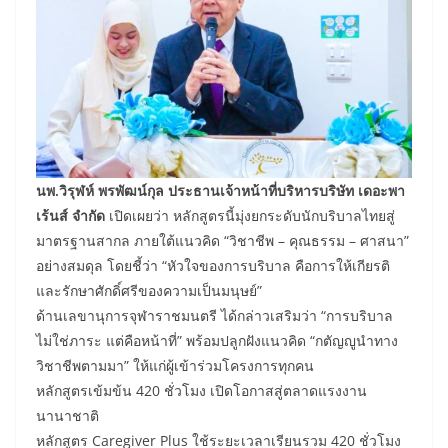
นพ.วิรุฬห์ พรพัฒน์กุล ประธานเจ้าหน้าที่บริหารบริษัท เดอะพา
เร้นส์ จำกัด
เปิดเผยว่า หลักสูตรนี้มุ่งยกระดับนักบริบาลไทยสู่
มาตรฐานสากล ภายใต้แนวคิด “วิชาชีพ – คุณธรรม – ศาสนา”
อย่างสมดุล โดยชี้ว่า “หัวใจของการบริบาล คือการให้เกียรติ
และรักษาศักดิ์ศรีของความเป็นมนุษย์”
ด้านเลขานุการจุฬาราชมนตรี ได้กล่าวเสริมว่า “การบริบาล
ไม่ใช่ภาระ แต่คือหน้าที่” พร้อมปลูกฝังแนวคิด “กตัญญูนำทาง
วิชาชีพตามมา” ให้แก่ผู้เข้าร่วมโครงการทุกคน
หลักสูตรเข้มข้น 420 ชั่วโมง เปิดโอกาสสู่ตลาดแรงงาน
นานาชาติ
หลักสูตร Caregiver Plus ใช้ระยะเวลาเรียนรวม 420 ชั่วโมง