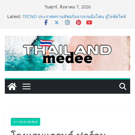
Skip
วันศุกร์, สิงหาคม 7, 2026
to
เหิงลี่ แมนูแฟคเจอริ่ง เทคโนโลยี (ไทยแลนด์) เปิดโรงงาน
Latest:
แห่งใหม่ในชลบุรี เดินหน้าขยายฐานการผลิตสู่เอเชียตะวัน
content
ออกเฉียงใต้ เสริมแกร่งยุทธศาสตร์ระดับโลก
TECNO ประกาศทรานส์ฟอร์มจากเกมมิ่งโฟน สู่ไลฟ์สไตล์
แฟชั่นไอเท็ม เสิร์ฟใหญ่ปักหมุดแลนมาร์คใหม่กลางสถานี
MRT วาง POVA 8 Series จุดเริ่มต้นครั้งสำคัญ
ครั้งแรกของอุตสาหกรรมสีไทย นิปปอนเพนต์ผนึก 6 พันธ
มิตรโมเดิร์นเทรดชั้นนำ นำร่องเปิดตัว “NIPPON PAINT
WORRY FREE” โปรแกรมดูแลคุณภาพฟิล์มสีหลังการขาย
ยกระดับความมั่นใจลูกค้าด้วยผลิตภัณฑ์คุณภาพและ
บริการหลังการขายที่ครบวงจร
เริ่มแล้ว! อ.ต.ก.แฟร์ 4 ภาค @ภาคกลาง “มนต์เสน่ห์เกษตร
ไทย สู่ใจกลางมหานคร” ชวนชิม ช้อป สินค้าเกษตร
คุณภาพจากทั่วไทย วันนี้ – 8 สิงหาคมนี้ ณ ลานคนเมือง
ททท. ประกาศความสำเร็จ Village to the World Season
5 ผนึก 9 พันธมิตร ขับเคลื่อน ESG Tourism สืบสานพระ
ราชปณิธาน สร้างคุณค่าการท่องเที่ยวไทยอย่างยั่งยืน
ข่าวประชาสัมพันธ์