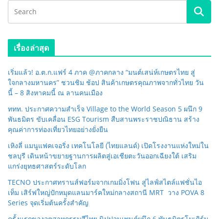
เรื่องล่าสุด
เริ่มแล้ว! อ.ต.ก.แฟร์ 4 ภาค @ภาคกลาง “มนต์เสน่ห์เกษตรไทย สู่
ใจกลางมหานคร” ชวนชิม ช้อป สินค้าเกษตรคุณภาพจากทั่วไทย วัน
นี้ – 8 สิงหาคมนี้ ณ ลานคนเมือง
ททท. ประกาศความสำเร็จ Village to the World Season 5 ผนึก 9
พันธมิตร ขับเคลื่อน ESG Tourism สืบสานพระราชปณิธาน สร้าง
คุณค่าการท่องเที่ยวไทยอย่างยั่งยืน
เหิงลี่ แมนูแฟคเจอริ่ง เทคโนโลยี (ไทยแลนด์) เปิดโรงงานแห่งใหม่ใน
ชลบุรี เดินหน้าขยายฐานการผลิตสู่เอเชียตะวันออกเฉียงใต้ เสริม
แกร่งยุทธศาสตร์ระดับโลก
TECNO ประกาศทรานส์ฟอร์มจากเกมมิ่งโฟน สู่ไลฟ์สไตล์แฟชั่นไอ
เท็ม เสิร์ฟใหญ่ปักหมุดแลนมาร์คใหม่กลางสถานี MRT วาง POVA 8
Series จุดเริ่มต้นครั้งสำคัญ
ครั้งแรกของอุตสาหกรรมสีไทย นิปปอนเพนต์ผนึก 6 พันธมิตรโมเดิร์น