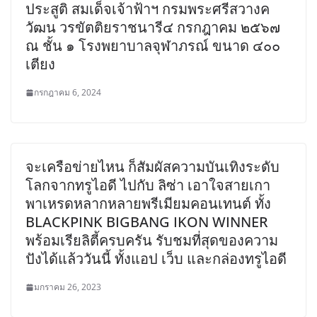
ประสูติ สมเด็จเจ้าฟ้าฯ กรมพระศรีสวางค
วัฒน วรขัตติยราชนารี๔ กรกฎาคม ๒๕๖๗
ณ ชั้น ๑ โรงพยาบาลจุฬาภรณ์ ขนาด ๔๐๐
เตียง
กรกฎาคม 6, 2024
จะเครือข่ายไหน ก็สัมผัสความบันเทิงระดับ
โลกจากทรูไอดี ไปกับ ลิซ่า เอาใจสายเกา
พาเหรดหลากหลายพรีเมียมคอนเทนต์ ทั้ง
BLACKPINK BIGBANG IKON WINNER
พร้อมเรียลิตี้ครบครัน รับชมที่สุดของความ
ปังได้แล้ววันนี้ ทั้งแอป เว็บ และกล่องทรูไอดี
มกราคม 26, 2023