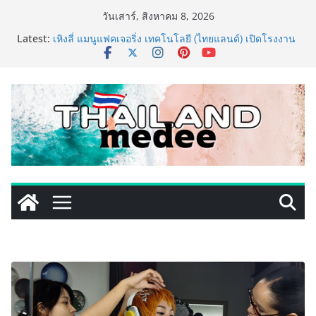
Skip
วันเสาร์, สิงหาคม 8, 2026
to
Latest:
เหิงลี่ แมนูแฟคเจอริ่ง เทคโนโลยี (ไทยแลนด์) เปิดโรงงาน
content
แห่งใหม่ในชลบุรี เดินหน้าขยายฐานการผลิตสู่เอเชียตะวัน
ออกเฉียงใต้ เสริมแกร่งยุทธศาสตร์ระดับโลก
TECNO ประกาศทรานส์ฟอร์มจากเกมมิ่งโฟน สู่ไลฟ์สไตล์
แฟชั่นไอเท็ม เสิร์ฟใหญ่ปักหมุดแลนมาร์คใหม่กลางสถานี
MRT วาง POVA 8 Series จุดเริ่มต้นครั้งสำคัญ
PIPPER STANDARD® เปิดตัวแชมพูอาบน้ำ และ โฟมอาบ
แห้งสัตว์เลี้ยง ชูนวัตกรรมพลังธรรมชาติ “Zero-Residue”
เลียขนได้ ปลอดภัย ไร้สารตกค้าง
เริ่มแล้ว! อ.ต.ก.แฟร์ 4 ภาค @ภาคกลาง “มนต์เสน่ห์เกษตร
ไทย สู่ใจกลางมหานคร” ชวนชิม ช้อป สินค้าเกษตร
คุณภาพจากทั่วไทย วันนี้ – 8 สิงหาคมนี้ ณ ลานคนเมือง
ททท. ประกาศความสำเร็จ Village to the World Season
5 ผนึก 9 พันธมิตร ขับเคลื่อน ESG Tourism สืบสานพระ
ราชปณิธาน สร้างคุณค่าการท่องเที่ยวไทยอย่างยั่งยืน