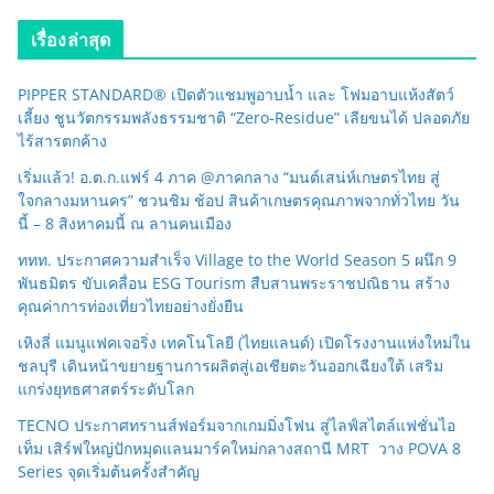
เรื่องล่าสุด
PIPPER STANDARD® เปิดตัวแชมพูอาบน้ำ และ โฟมอาบแห้งสัตว์
เลี้ยง ชูนวัตกรรมพลังธรรมชาติ “Zero-Residue” เลียขนได้ ปลอดภัย
ไร้สารตกค้าง
เริ่มแล้ว! อ.ต.ก.แฟร์ 4 ภาค @ภาคกลาง “มนต์เสน่ห์เกษตรไทย สู่
ใจกลางมหานคร” ชวนชิม ช้อป สินค้าเกษตรคุณภาพจากทั่วไทย วัน
นี้ – 8 สิงหาคมนี้ ณ ลานคนเมือง
ททท. ประกาศความสำเร็จ Village to the World Season 5 ผนึก 9
พันธมิตร ขับเคลื่อน ESG Tourism สืบสานพระราชปณิธาน สร้าง
คุณค่าการท่องเที่ยวไทยอย่างยั่งยืน
เหิงลี่ แมนูแฟคเจอริ่ง เทคโนโลยี (ไทยแลนด์) เปิดโรงงานแห่งใหม่ใน
ชลบุรี เดินหน้าขยายฐานการผลิตสู่เอเชียตะวันออกเฉียงใต้ เสริม
แกร่งยุทธศาสตร์ระดับโลก
TECNO ประกาศทรานส์ฟอร์มจากเกมมิ่งโฟน สู่ไลฟ์สไตล์แฟชั่นไอ
เท็ม เสิร์ฟใหญ่ปักหมุดแลนมาร์คใหม่กลางสถานี MRT วาง POVA 8
Series จุดเริ่มต้นครั้งสำคัญ