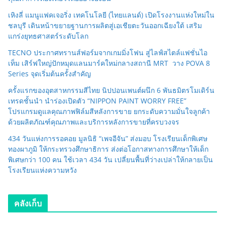
เหิงลี่ แมนูแฟคเจอริ่ง เทคโนโลยี (ไทยแลนด์) เปิดโรงงานแห่งใหม่ใน
ชลบุรี เดินหน้าขยายฐานการผลิตสู่เอเชียตะวันออกเฉียงใต้ เสริม
แกร่งยุทธศาสตร์ระดับโลก
TECNO ประกาศทรานส์ฟอร์มจากเกมมิ่งโฟน สู่ไลฟ์สไตล์แฟชั่นไอ
เท็ม เสิร์ฟใหญ่ปักหมุดแลนมาร์คใหม่กลางสถานี MRT วาง POVA 8
Series จุดเริ่มต้นครั้งสำคัญ
ครั้งแรกของอุตสาหกรรมสีไทย นิปปอนเพนต์ผนึก 6 พันธมิตรโมเดิร์น
เทรดชั้นนำ นำร่องเปิดตัว “NIPPON PAINT WORRY FREE”
โปรแกรมดูแลคุณภาพฟิล์มสีหลังการขาย ยกระดับความมั่นใจลูกค้า
ด้วยผลิตภัณฑ์คุณภาพและบริการหลังการขายที่ครบวงจร
434 วันแห่งการรอคอย มูลนิธิ “เพจอีจัน” ส่งมอบ โรงเรียนเด็กพิเศษ
ทองผาภูมิ ให้กระทรวงศึกษาธิการ ส่งต่อโอกาสทางการศึกษาให้เด็ก
พิเศษกว่า 100 คน ใช้เวลา 434 วัน เปลี่ยนพื้นที่ว่างเปล่าให้กลายเป็น
โรงเรียนแห่งความหวัง
คลังเก็บ