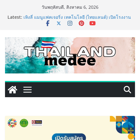
Skip
วันพฤหัสบดี, สิงหาคม 6, 2026
ททท. ประกาศความสำเร็จ Village to the World Season
to
Latest:
5 ผนึก 9 พันธมิตร ขับเคลื่อน ESG Tourism สืบสานพระ
content
ราชปณิธาน สร้างคุณค่าการท่องเที่ยวไทยอย่างยั่งยืน
เหิงลี่ แมนูแฟคเจอริ่ง เทคโนโลยี (ไทยแลนด์) เปิดโรงงาน
แห่งใหม่ในชลบุรี เดินหน้าขยายฐานการผลิตสู่เอเชียตะวัน
ออกเฉียงใต้ เสริมแกร่งยุทธศาสตร์ระดับโลก
TECNO ประกาศทรานส์ฟอร์มจากเกมมิ่งโฟน สู่ไลฟ์สไตล์
แฟชั่นไอเท็ม เสิร์ฟใหญ่ปักหมุดแลนมาร์คใหม่กลางสถานี
MRT วาง POVA 8 Series จุดเริ่มต้นครั้งสำคัญ
ครั้งแรกของอุตสาหกรรมสีไทย นิปปอนเพนต์ผนึก 6 พันธ
มิตรโมเดิร์นเทรดชั้นนำ นำร่องเปิดตัว “NIPPON PAINT
WORRY FREE” โปรแกรมดูแลคุณภาพฟิล์มสีหลังการขาย
ยกระดับความมั่นใจลูกค้าด้วยผลิตภัณฑ์คุณภาพและ
บริการหลังการขายที่ครบวงจร
434 วันแห่งการรอคอย มูลนิธิ “เพจอีจัน” ส่งมอบ โรงเรียน
เด็กพิเศษทองผาภูมิ ให้กระทรวงศึกษาธิการ ส่งต่อโอกาส
ทางการศึกษาให้เด็กพิเศษกว่า 100 คน ใช้เวลา 434 วัน
เปลี่ยนพื้นที่ว่างเปล่าให้กลายเป็นโรงเรียนแห่งความหวัง