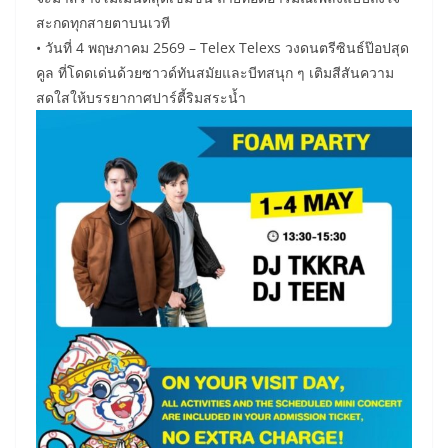
สะกดทุกสายตาบนเวที
• วันที่ 4 พฤษภาคม 2569 – Telex Telexs วงดนตรีซินธ์ป๊อปสุด
คูล ที่โดดเด่นด้วยซาวด์ทันสมัยและบีทสนุก ๆ เติมสีสันความ
สดใสให้บรรยากาศปาร์ตี้ริมสระน้ำ