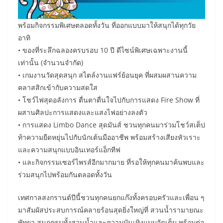
พร้อมกิจกรรมพิเศษตลอดทั้งวัน ที่ออกแบบมาให้สนุกได้ทุกวัย
อาทิ
• ของที่ระลึกฉลองครบรอบ 10 ปี ดีไซน์พิเศษเฉพาะงานนี้
เท่านั้น (จำนวนจำกัด)
• เกมงานวัดสุดสนุก สไตล์งานแฟร์ย้อนยุค ที่ผสมผสานความ
คลาสสิกเข้ากับความสดใส
• โชว์ไฟสุดอลังการ ตื่นตาตื่นใจไปกับการแสดง Fire Show ที่
ผสานศิลปะการแสดงและแสงไฟอย่างลงตัว
• การแสดง Limbo Dance สุดมันส์ ชวนทุกคนมาร่วมโชว์สเต็ป
ท้าความยืดหยุ่นไปกับนักเต้นมืออาชีพ พร้อมสร้างเสียงหัวเราะ
และความสนุกแบบอินเทอร์แอ็กทีฟ
• และกิจกรรมเซอร์ไพรส์อีกมากมาย ที่รอให้ทุกคนมาค้นพบและ
ร่วมสนุกไปพร้อมกันตลอดทั้งวัน
เทศกาลสงกรานต์ปีนี้ชวนทุกคนยกแก๊งทั้งครอบครัวและเพื่อน ๆ
มาสัมผัสประสบการณ์คลายร้อนสุดยิ่งใหญ่ที่ สวนน้ำรามายณะ
พัทยา สนุกครบทั้งสวนน้ำและความบันเทิงแบบจัดเต็ม พร้อมต่อ