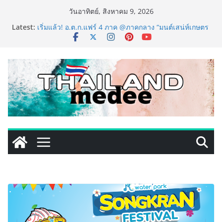
Skip
วันอาทิตย์, สิงหาคม 9, 2026
to
Latest:
เริ่มแล้ว! อ.ต.ก.แฟร์ 4 ภาค @ภาคกลาง “มนต์เสน่ห์เกษตร
content
ไทย สู่ใจกลางมหานคร” ชวนชิม ช้อป สินค้าเกษตร
คุณภาพจากทั่วไทย วันนี้ – 8 สิงหาคมนี้ ณ ลานคนเมือง
ททท. ประกาศความสำเร็จ Village to the World Season
5 ผนึก 9 พันธมิตร ขับเคลื่อน ESG Tourism สืบสานพระ
ราชปณิธาน สร้างคุณค่าการท่องเที่ยวไทยอย่างยั่งยืน
เหิงลี่ แมนูแฟคเจอริ่ง เทคโนโลยี (ไทยแลนด์) เปิดโรงงาน
แห่งใหม่ในชลบุรี เดินหน้าขยายฐานการผลิตสู่เอเชียตะวัน
ออกเฉียงใต้ เสริมแกร่งยุทธศาสตร์ระดับโลก
LORDNINE จัดศึกคนดังสายเกม ไทย ปะทะ ฟิลิปปินส์ ใน
“Rise of the Tenth Lord” เปิดสงครามกิลด์ข้ามประเทศ
ฉลองเซิร์ฟเวอร์ใหม่ เฮเลนา
PIPPER STANDARD® เปิดตัวแชมพูอาบน้ำ และ โฟมอาบ
แห้งสัตว์เลี้ยง ชูนวัตกรรมพลังธรรมชาติ “Zero-Residue”
เลียขนได้ ปลอดภัย ไร้สารตกค้าง