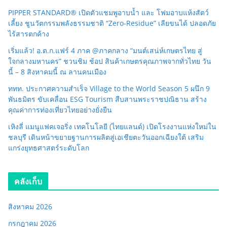
PIPPER STANDARD® เปิดตัวแชมพูอาบน้ำ และ โฟมอาบแห้งสัตว์
เลี้ยง ชูนวัตกรรมพลังธรรมชาติ “Zero-Residue” เลียขนได้ ปลอดภัย
ไร้สารตกค้าง
เริ่มแล้ว! อ.ต.ก.แฟร์ 4 ภาค @ภาคกลาง “มนต์เสน่ห์เกษตรไทย สู่
ใจกลางมหานคร” ชวนชิม ช้อป สินค้าเกษตรคุณภาพจากทั่วไทย วัน
นี้ – 8 สิงหาคมนี้ ณ ลานคนเมือง
ททท. ประกาศความสำเร็จ Village to the World Season 5 ผนึก 9
พันธมิตร ขับเคลื่อน ESG Tourism สืบสานพระราชปณิธาน สร้าง
คุณค่าการท่องเที่ยวไทยอย่างยั่งยืน
เหิงลี่ แมนูแฟคเจอริ่ง เทคโนโลยี (ไทยแลนด์) เปิดโรงงานแห่งใหม่ใน
ชลบุรี เดินหน้าขยายฐานการผลิตสู่เอเชียตะวันออกเฉียงใต้ เสริม
แกร่งยุทธศาสตร์ระดับโลก
คลังเก็บ
สิงหาคม 2026
กรกฎาคม 2026