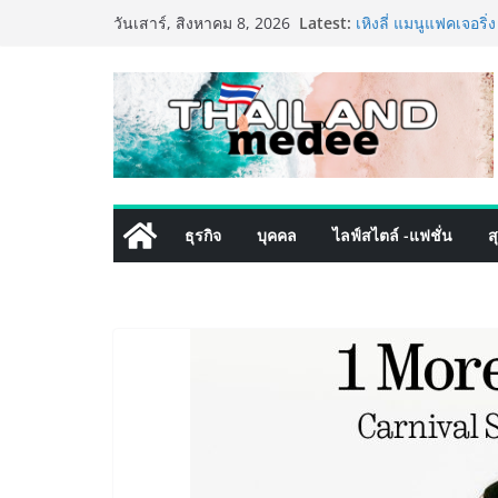
Skip
Latest:
เหิงลี่ แมนูแฟคเจอริ
วันเสาร์, สิงหาคม 8, 2026
to
ในชลบุรี เดินหน้าขย
เสริมแกร่งยุทธศาสต
content
TECNO ประกาศทรานส์
เท็ม เสิร์ฟใหญ่ปัก
8 Series จุดเริ่มต้นค
PIPPER STANDARD® 
เลี้ยง ชูนวัตกรรมพล
ปลอดภัย ไร้สารตกค้
เริ่มแล้ว! อ.ต.ก.แฟร
ธุรกิจ
บุคคล
ไลฟ์สไตล์ -แฟชั่น
ส
ใจกลางมหานคร” ชวนช
ไทย วันนี้ – 8 สิงหา
ททท. ประกาศความสำเ
พันธมิตร ขับเคลื่อ
คุณค่าการท่องเที่ยวไท