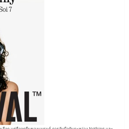
างเลือก แต่คือจุดยืนของแบรนด์ การจับมือกันระหว่าง Nothing และ