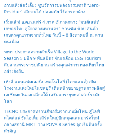
อาบแห้งสัตว์เลี้ยง ชูนวัตกรรมพลังธรรมชาติ “Zero-
Residue” เลียขนได้ ปลอดภัย ไร้สารตกค้าง
เริ่มแล้ว! อ.ต.ก.แฟร์ 4 ภาค @ภาคกลาง “มนต์เสน่ห์
เกษตรไทย สู่ใจกลางมหานคร” ชวนชิม ช้อป สินค้า
เกษตรคุณภาพจากทั่วไทย วันนี้ – 8 สิงหาคมนี้ ณ ลาน
คนเมือง
ททท. ประกาศความสำเร็จ Village to the World
Season 5 ผนึก 9 พันธมิตร ขับเคลื่อน ESG Tourism
สืบสานพระราชปณิธาน สร้างคุณค่าการท่องเที่ยวไทย
อย่างยั่งยืน
เหิงลี่ แมนูแฟคเจอริ่ง เทคโนโลยี (ไทยแลนด์) เปิด
โรงงานแห่งใหม่ในชลบุรี เดินหน้าขยายฐานการผลิตสู่
เอเชียตะวันออกเฉียงใต้ เสริมแกร่งยุทธศาสตร์ระดับ
โลก
TECNO ประกาศทรานส์ฟอร์มจากเกมมิ่งโฟน สู่ไลฟ์
สไตล์แฟชั่นไอเท็ม เสิร์ฟใหญ่ปักหมุดแลนมาร์คใหม่
กลางสถานี MRT วาง POVA 8 Series จุดเริ่มต้นครั้ง
สำคัญ