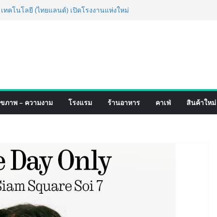
่ง เทคโนโลยี (ไทยแลนด์) เปิดโรงงานแห่งใหม่
ายฐานการผลิตสู่เอเชียตะวันออกเฉียงใต้
ร์ระดับโลก
ฟอร์มจากเกมมิ่งโฟน สู่ไลฟ์สไตล์แฟชั่นไอ
หมุดแลนมาร์คใหม่กลางสถานี MRT วาง POVA
รั้งสำคัญ
เปิดตัวแชมพูอาบน้ำ และ โฟมอาบแห้งสัตว์
ังธรรมชาติ “Zero-Residue” เลียขนได้
าง
์ 4 ภาค @ภาคกลาง “มนต์เสน่ห์เกษตรไทย สู่
ุขภาพ – ความงาม
โรงแรม
ร้านอาหาร
คาเฟ่
สินค้าใหม่
ิม ช้อป สินค้าเกษตรคุณภาพจากทั่ว
คมนี้ ณ ลานคนเมือง
ร็จ Village to the World Season 5 ผนึก 9
น ESG Tourism สืบสานพระราชปณิธาน สร้าง
ยอย่างยั่งยืน