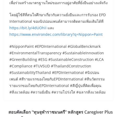
เพื่อร่วมสร้างมาตรฐานใหม่ของการอยู่อาศัยที่ยั่งยืนอย่างแท้จริง
โดยผู้ใช้สีที่สนใจศึกษาเกี่ยวกับความยั่งยืนและการรับรอง EPD
International ของนิปปอนเพนต์สามารถติดตามเพิ่มเติมได้ที่
https://bit.ly/4dUOhiI
และ
https://www.environdec.com/library?q=Nippon+Paint
#NipponPaint #EPDInternational #GlobalBenckmark
#EnvironmentalTransparency #SustainableInnovation
#GreenBuilding #ESG #SustainableConstruction #LCA
#Compliance #TUVSUD #ThailandConstruction
#SustainabilityThailand #EPDInternational #นิปปอน
เพนต์ #สีรายแรกของไทยกับEPDInternational #สีนวัตกรรม
รายแรกของไทยกับEPDInternational #สีญี่ปุ่นที่คิดเพื่อคุณ
#สิ่งแวดล้อม #ความยั่งยืน #ความโปร่งใส #ฉลากสิ่งแวดล้อม
สอบคัดเลือก “ทุนจุฬาราชมนตรี” หลักสูตร Caregiver Plus