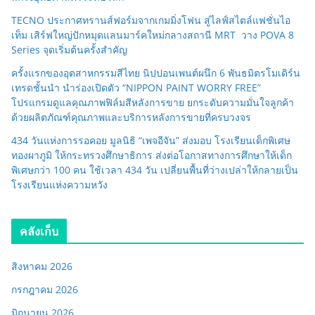
TECNO ประกาศทรานส์ฟอร์มจากเกมมิ่งโฟน สู่ไลฟ์สไตล์แฟชั่นไอ
เท็ม เสิร์ฟใหญ่ปักหมุดแลนมาร์คใหม่กลางสถานี MRT วาง POVA 8
Series จุดเริ่มต้นครั้งสำคัญ
ครั้งแรกของอุตสาหกรรมสีไทย นิปปอนเพนต์ผนึก 6 พันธมิตรโมเดิร์น
เทรดชั้นนำ นำร่องเปิดตัว “NIPPON PAINT WORRY FREE”
โปรแกรมดูแลคุณภาพฟิล์มสีหลังการขาย ยกระดับความมั่นใจลูกค้า
ด้วยผลิตภัณฑ์คุณภาพและบริการหลังการขายที่ครบวงจร
434 วันแห่งการรอคอย มูลนิธิ “เพจอีจัน” ส่งมอบ โรงเรียนเด็กพิเศษ
ทองผาภูมิ ให้กระทรวงศึกษาธิการ ส่งต่อโอกาสทางการศึกษาให้เด็ก
พิเศษกว่า 100 คน ใช้เวลา 434 วัน เปลี่ยนพื้นที่ว่างเปล่าให้กลายเป็น
โรงเรียนแห่งความหวัง
คลังเก็บ
สิงหาคม 2026
กรกฎาคม 2026
มิถุนายน 2026