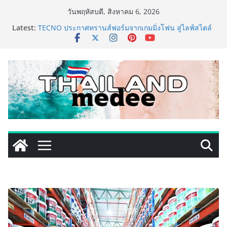
Skip
วันพฤหัสบดี, สิงหาคม 6, 2026
to
เหิงลี่ แมนูแฟคเจอริ่ง เทคโนโลยี (ไทยแลนด์) เปิดโรงงาน
Latest:
แห่งใหม่ในชลบุรี เดินหน้าขยายฐานการผลิตสู่เอเชียตะวัน
content
ออกเฉียงใต้ เสริมแกร่งยุทธศาสตร์ระดับโลก
TECNO ประกาศทรานส์ฟอร์มจากเกมมิ่งโฟน สู่ไลฟ์สไตล์
แฟชั่นไอเท็ม เสิร์ฟใหญ่ปักหมุดแลนมาร์คใหม่กลางสถานี
MRT วาง POVA 8 Series จุดเริ่มต้นครั้งสำคัญ
ครั้งแรกของอุตสาหกรรมสีไทย นิปปอนเพนต์ผนึก 6 พันธ
มิตรโมเดิร์นเทรดชั้นนำ นำร่องเปิดตัว “NIPPON PAINT
WORRY FREE” โปรแกรมดูแลคุณภาพฟิล์มสีหลังการขาย
ยกระดับความมั่นใจลูกค้าด้วยผลิตภัณฑ์คุณภาพและ
บริการหลังการขายที่ครบวงจร
434 วันแห่งการรอคอย มูลนิธิ “เพจอีจัน” ส่งมอบ โรงเรียน
เด็กพิเศษทองผาภูมิ ให้กระทรวงศึกษาธิการ ส่งต่อโอกาส
ทางการศึกษาให้เด็กพิเศษกว่า 100 คน ใช้เวลา 434 วัน
เปลี่ยนพื้นที่ว่างเปล่าให้กลายเป็นโรงเรียนแห่งความหวัง
ททท. ประกาศความสำเร็จ Village to the World Season
5 ผนึก 9 พันธมิตร ขับเคลื่อน ESG Tourism สืบสานพระ
ราชปณิธาน สร้างคุณค่าการท่องเที่ยวไทยอย่างยั่งยืน