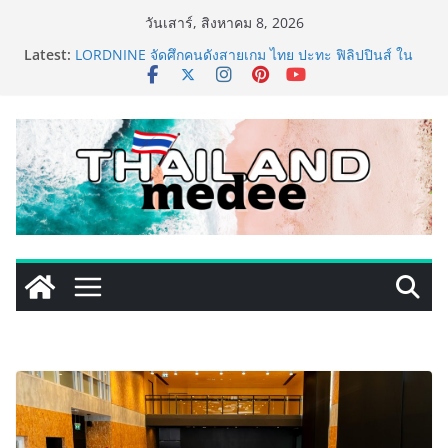
Skip
วันเสาร์, สิงหาคม 8, 2026
to
Latest:
LORDNINE จัดศึกคนดังสายเกม ไทย ปะทะ ฟิลิปปินส์ ใน
content
“Rise of the Tenth Lord” เปิดสงครามกิลด์ข้ามประเทศ
ฉลองเซิร์ฟเวอร์ใหม่ เฮเลนา
PIPPER STANDARD® เปิดตัวแชมพูอาบน้ำ และ โฟมอาบ
แห้งสัตว์เลี้ยง ชูนวัตกรรมพลังธรรมชาติ “Zero-Residue”
เลียขนได้ ปลอดภัย ไร้สารตกค้าง
เริ่มแล้ว! อ.ต.ก.แฟร์ 4 ภาค @ภาคกลาง “มนต์เสน่ห์เกษตร
ไทย สู่ใจกลางมหานคร” ชวนชิม ช้อป สินค้าเกษตร
คุณภาพจากทั่วไทย วันนี้ – 8 สิงหาคมนี้ ณ ลานคนเมือง
ททท. ประกาศความสำเร็จ Village to the World Season
5 ผนึก 9 พันธมิตร ขับเคลื่อน ESG Tourism สืบสานพระ
ราชปณิธาน สร้างคุณค่าการท่องเที่ยวไทยอย่างยั่งยืน
เหิงลี่ แมนูแฟคเจอริ่ง เทคโนโลยี (ไทยแลนด์) เปิดโรงงาน
แห่งใหม่ในชลบุรี เดินหน้าขยายฐานการผลิตสู่เอเชียตะวัน
ออกเฉียงใต้ เสริมแกร่งยุทธศาสตร์ระดับโลก