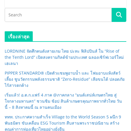
เรื่องล่าสุด
LORDNINE จัดศึกคนดังสายเกม ไทย ปะทะ ฟิลิปปินส์ ใน “Rise of
the Tenth Lord” เปิดสงครามกิลด์ข้ามประเทศ ฉลองเซิร์ฟเวอร์ใหม่
เฮเลนา
PIPPER STANDARD® เปิดตัวแชมพูอาบน้ำ และ โฟมอาบแห้งสัตว์
เลี้ยง ชูนวัตกรรมพลังธรรมชาติ “Zero-Residue” เลียขนได้ ปลอดภัย
ไร้สารตกค้าง
เริ่มแล้ว! อ.ต.ก.แฟร์ 4 ภาค @ภาคกลาง “มนต์เสน่ห์เกษตรไทย สู่
ใจกลางมหานคร” ชวนชิม ช้อป สินค้าเกษตรคุณภาพจากทั่วไทย วัน
นี้ – 8 สิงหาคมนี้ ณ ลานคนเมือง
ททท. ประกาศความสำเร็จ Village to the World Season 5 ผนึก 9
พันธมิตร ขับเคลื่อน ESG Tourism สืบสานพระราชปณิธาน สร้าง
คุณค่าการท่องเที่ยวไทยอย่างยั่งยืน