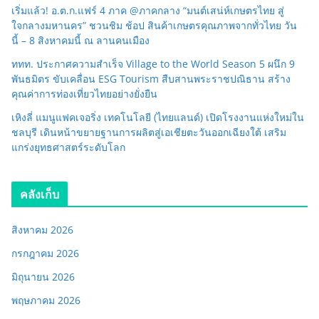
เริ่มแล้ว! อ.ต.ก.แฟร์ 4 ภาค @ภาคกลาง “มนต์เสน่ห์เกษตรไทย สู่
ใจกลางมหานคร” ชวนชิม ช้อป สินค้าเกษตรคุณภาพจากทั่วไทย วัน
นี้ – 8 สิงหาคมนี้ ณ ลานคนเมือง
ททท. ประกาศความสำเร็จ Village to the World Season 5 ผนึก 9
พันธมิตร ขับเคลื่อน ESG Tourism สืบสานพระราชปณิธาน สร้าง
คุณค่าการท่องเที่ยวไทยอย่างยั่งยืน
เหิงลี่ แมนูแฟคเจอริ่ง เทคโนโลยี (ไทยแลนด์) เปิดโรงงานแห่งใหม่ใน
ชลบุรี เดินหน้าขยายฐานการผลิตสู่เอเชียตะวันออกเฉียงใต้ เสริม
แกร่งยุทธศาสตร์ระดับโลก
คลังเก็บ
สิงหาคม 2026
กรกฎาคม 2026
มิถุนายน 2026
พฤษภาคม 2026