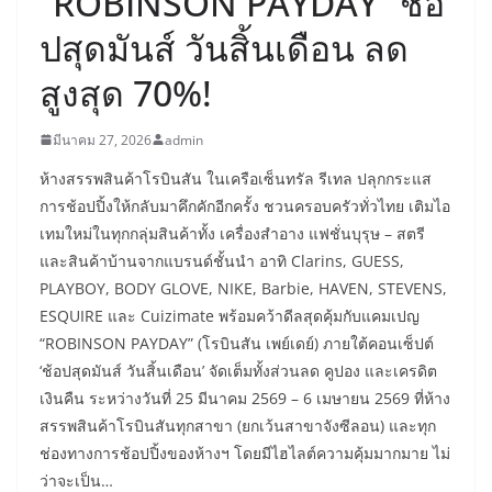
“ROBINSON PAYDAY” ช้อ
ปสุดมันส์ วันสิ้นเดือน ลด
สูงสุด 70%!
มีนาคม 27, 2026
admin
​ห้างสรรพสินค้าโรบินสัน ในเครือเซ็นทรัล รีเทล ปลุกกระแส
การช้อปปิ้งให้กลับมาคึกคักอีกครั้ง ชวนครอบครัวทั่วไทย เติมไอ
เทมใหม่ในทุกกลุ่มสินค้าทั้ง เครื่องสำอาง แฟชั่นบุรุษ – สตรี
และสินค้าบ้านจากแบรนด์ชั้นนำ อาทิ Clarins, GUESS,
PLAYBOY, BODY GLOVE, NIKE, Barbie, HAVEN, STEVENS,
ESQUIRE และ Cuizimate พร้อมคว้าดีลสุดคุ้มกับแคมเปญ
“ROBINSON PAYDAY” (โรบินสัน เพย์เดย์) ภายใต้คอนเซ็ปต์
‘ช้อปสุดมันส์ วันสิ้นเดือน’ จัดเต็มทั้งส่วนลด คูปอง และเครดิต
เงินคืน ระหว่างวันที่ 25 มีนาคม 2569 – 6 เมษายน 2569 ที่ห้าง
สรรพสินค้าโรบินสันทุกสาขา (ยกเว้นสาขาจังซีลอน) และทุก
ช่องทางการช้อปปิ้งของห้างฯ โดยมีไฮไลต์ความคุ้มมากมาย ไม่
ว่าจะเป็น…