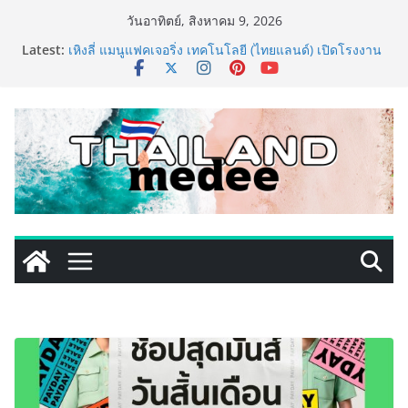
Skip
วันอาทิตย์, สิงหาคม 9, 2026
to
Latest:
เหิงลี่ แมนูแฟคเจอริ่ง เทคโนโลยี (ไทยแลนด์) เปิดโรงงาน
content
แห่งใหม่ในชลบุรี เดินหน้าขยายฐานการผลิตสู่เอเชียตะวัน
ออกเฉียงใต้ เสริมแกร่งยุทธศาสตร์ระดับโลก
LORDNINE จัดศึกคนดังสายเกม ไทย ปะทะ ฟิลิปปินส์ ใน
“Rise of the Tenth Lord” เปิดสงครามกิลด์ข้ามประเทศ
ฉลองเซิร์ฟเวอร์ใหม่ เฮเลนา
PIPPER STANDARD® เปิดตัวแชมพูอาบน้ำ และ โฟมอาบ
แห้งสัตว์เลี้ยง ชูนวัตกรรมพลังธรรมชาติ “Zero-Residue”
เลียขนได้ ปลอดภัย ไร้สารตกค้าง
เริ่มแล้ว! อ.ต.ก.แฟร์ 4 ภาค @ภาคกลาง “มนต์เสน่ห์เกษตร
ไทย สู่ใจกลางมหานคร” ชวนชิม ช้อป สินค้าเกษตร
คุณภาพจากทั่วไทย วันนี้ – 8 สิงหาคมนี้ ณ ลานคนเมือง
ททท. ประกาศความสำเร็จ Village to the World Season
5 ผนึก 9 พันธมิตร ขับเคลื่อน ESG Tourism สืบสานพระ
ราชปณิธาน สร้างคุณค่าการท่องเที่ยวไทยอย่างยั่งยืน