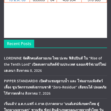
Recent Posts
LORDNINE จัดศึกคนดังสายเกม ไทย ปะทะ ฟิลิปปินส์ ใน “Rise of
the Tenth Lord” เปิดสงครามกิลด์ข้ามประเทศ ฉลองเซิร์ฟเวอร์ใหม่
เฮเลนา
สิงหาคม 8, 2026
PIPPER STANDARD® เปิดตัวแชมพูอาบน้ำ และ โฟมอาบแห้งสัตว์
เลี้ยง ชูนวัตกรรมพลังธรรมชาติ “Zero-Residue” เลียขนได้ ปลอดภัย
ไร้สารตกค้าง
สิงหาคม 7, 2026
เริ่มแล้ว! อ.ต.ก.แฟร์ 4 ภาค @ภาคกลาง “มนต์เสน่ห์เกษตรไทย สู่
ใจกลางมหานคร” ชวนชิม ช้อป สินค้าเกษตรคุณภาพจากทั่วไทย วัน